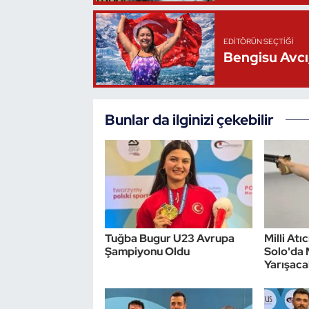
Oryantiring
EDITÖRÜN SEÇTIĞI
Özel Sporcular
Bengisu Avcı,
Paralimpik
Bunlar da ilginizi çekebilir
Ragbi
Satranç
Su Topu
Sualtı Sporları
Tuğba Bugur U23 Avrupa
Milli Atı
Şampiyonu Oldu
Solo'da 
Yarışaca
Tekvando
Tenis