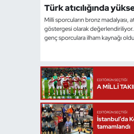
Türk atıcılığında yükse
Kempo
Milli sporcuların bronz madalyası, at
Kick Boks
göstergesi olarak değerlendiriliyor.
Kürek
genç sporculara ilham kaynağı oldu
Masa Tenisi
Modern Pentatlon
EDITÖRÜN SEÇTIĞI
Motor Sporları
A MİLLİ TAK
Muay Thai
Okçuluk
EDITÖRÜN SEÇTIĞI
İstanbul’da 
tamamlandı
Optimist