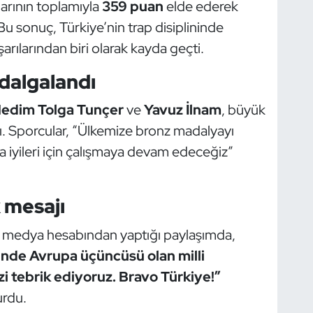
arının toplamıyla
359 puan
elde ederek
u sonuç, Türkiye’nin trap disiplininde
arılarından biri olarak kayda geçti.
dalgalandı
edim Tolga Tunçer
ve
Yavuz İlnam
, büyük
ı. Sporcular, “Ülkemize bronz madalyayı
a iyileri için çalışmaya devam edeceğiz”
 mesajı
al medya hesabından yaptığı paylaşımda,
inde Avrupa üçüncüsü olan milli
zi tebrik ediyoruz. Bravo Türkiye!”
urdu.