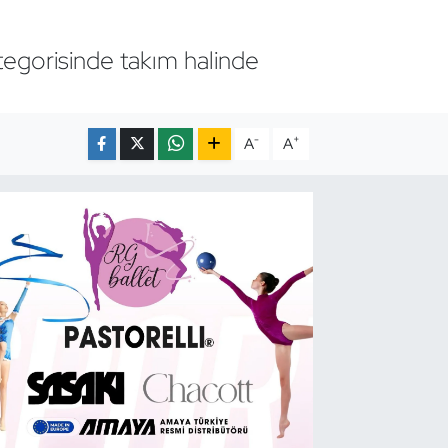
tegorisinde takım halinde
-
+
A
A