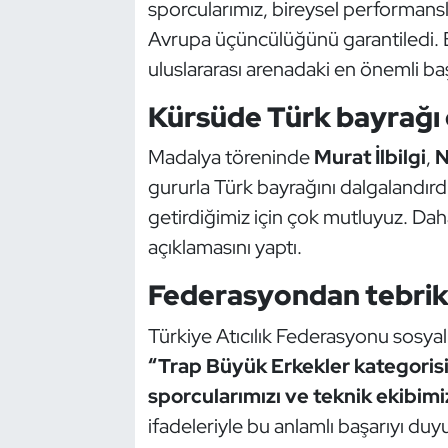
sporcularımız, bireysel performansl
Güreş
Avrupa üçüncülüğünü garantiledi. B
Halter
uluslararası arenadaki en önemli baş
Kürsüde Türk bayrağı 
Hava Sporları
Madalya töreninde
Murat İlbilgi
,
N
Hentbol
gururla Türk bayrağını dalgalandırd
İşitme Engelli Sporcular
getirdiğimiz için çok mutluyuz. Dah
açıklamasını yaptı.
Judo ve Kuraş
Federasyondan tebrik
Kano ve Rafting
Türkiye Atıcılık Federasyonu sosy
“Trap Büyük Erkekler kategoris
Karate
sporcularımızı ve teknik ekibimi
Kayak
ifadeleriyle bu anlamlı başarıyı duy