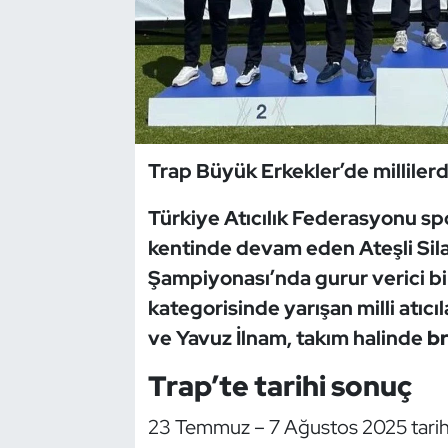
Dans Sporları
Dövüş Sanatı
E-Spor
Trap Büyük Erkekler’de millile
Eskrim
Türkiye Atıcılık Federasyonu sp
kentinde devam eden
Ateşli Sil
Futbol
Şampiyonası
’nda gurur verici b
Futsal
kategorisinde yarışan milli atıcı
ve Yavuz İlnam, takım halinde
b
Genel
Trap’te tarihi sonuç
Golf
23 Temmuz – 7 Ağustos 2025 tarihl