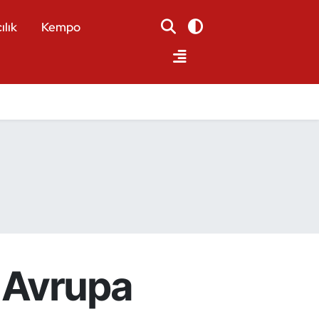
ılık
Kempo
r Avrupa