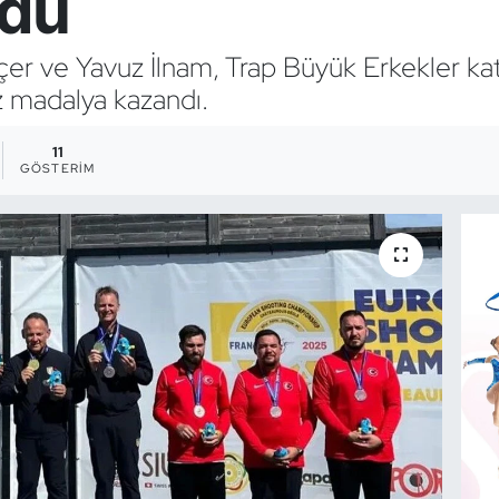
ldu
nçer ve Yavuz İlnam, Trap Büyük Erkekler ka
 madalya kazandı.
11
GÖSTERIM