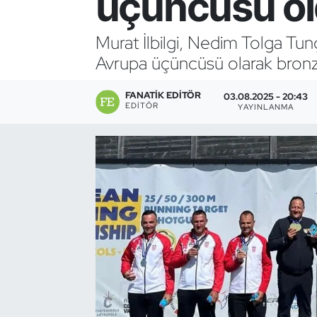
üçüncüsü o
Bocce Bowling Dart
Murat İlbilgi, Nedim Tolga Tu
Avrupa üçüncüsü olarak bronz
Boks
FANATIK EDITÖR
Briç
03.08.2025 - 20:43
EDITÖR
YAYINLANMA
Buz Hokeyi
Buz Pateni
Çim Hokeyi
Cimnastik
Curling
Dağcılık