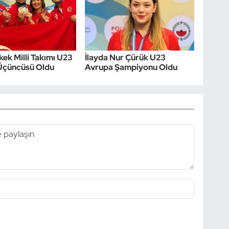
kek Milli Takımı U23
İlayda Nur Çürük U23
Üçüncüsü Oldu
Avrupa Şampiyonu Oldu