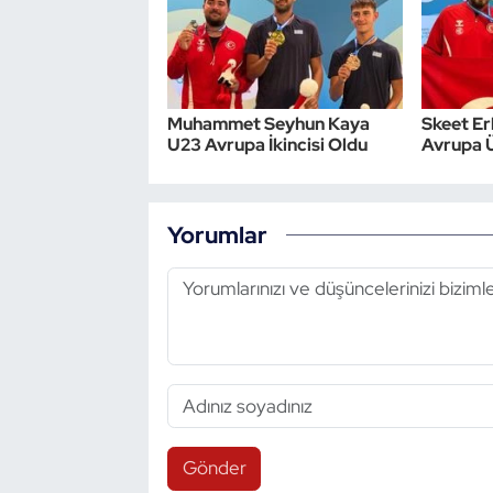
Triatlon
Voleybol
Muhammet Seyhun Kaya
Skeet Er
U23 Avrupa İkincisi Oldu
Avrupa 
Vücut Geliştirme Fitness
Wushu Kungfu
Yorumlar
Yelken
Yüzme
Gönder