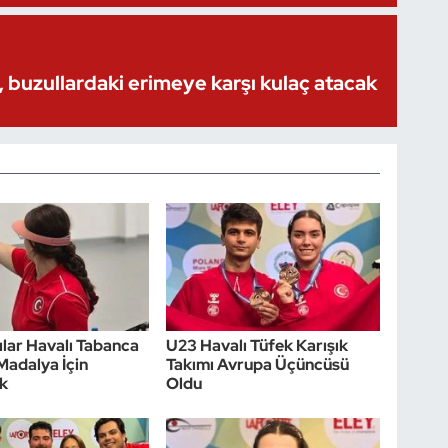
 buzullardaki erimeye karşı kulaç atacak
cılar Havalı Tabanca
U23 Havalı Tüfek Karışık
Madalya İçin
Takımı Avrupa Üçüncüsü
k
Oldu