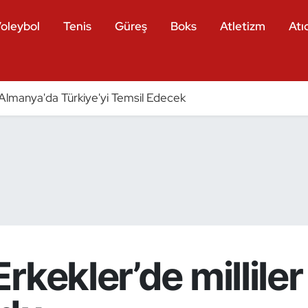
oleybol
Tenis
Güreş
Boks
Atletizm
Atıc
ri Almanya'da Türkiye'yi Temsil Edecek
rkekler’de millile