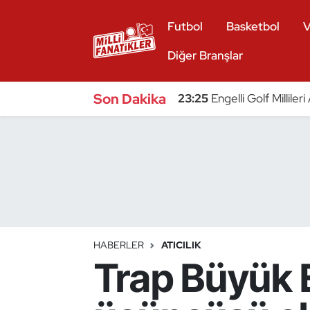
Futbol
Basketbol
V
Atıcılık
Diğer Branşlar
Atletizm
Son Dakika
23:25
Engelli Golf Millile
Badminton
Basketbol
Beyzbol
Bilardo
HABERLER
ATICILIK
Trap Büyük E
Binicilik
Bisiklet