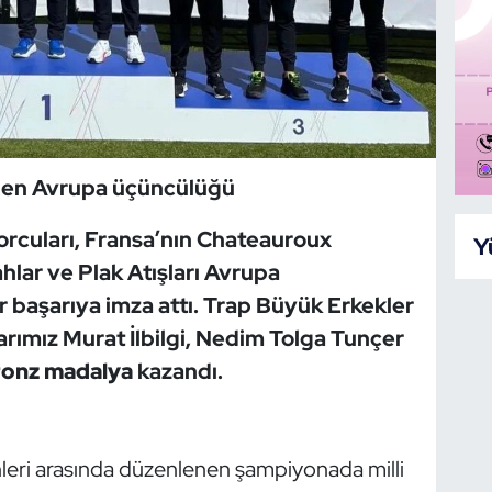
rden Avrupa üçüncülüğü
orcuları, Fransa’nın Chateauroux
Y
ahlar ve Plak Atışları Avrupa
ir başarıya imza attı. Trap Büyük Erkekler
larımız Murat İlbilgi, Nedim Tolga Tunçer
ronz madalya
kazandı.
eri arasında düzenlenen şampiyonada milli