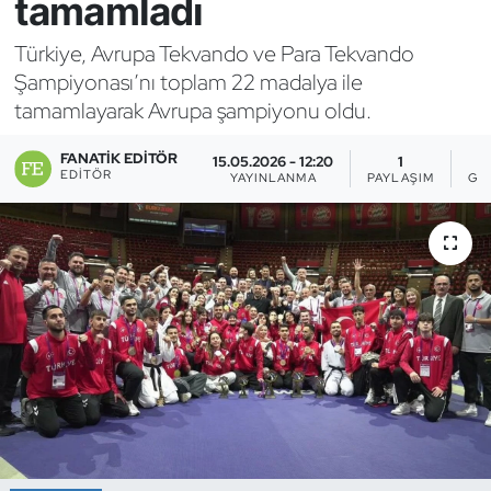
tamamladı
Bocce Bowling Dart
Türkiye, Avrupa Tekvando ve Para Tekvando
Şampiyonası’nı toplam 22 madalya ile
Boks
tamamlayarak Avrupa şampiyonu oldu.
Briç
FANATIK EDITÖR
15.05.2026 - 12:20
1
EDITÖR
YAYINLANMA
PAYLAŞIM
GÖ
Buz Hokeyi
Buz Pateni
Çim Hokeyi
Cimnastik
Curling
Dağcılık