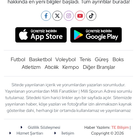
hakkında en yeni bilgiler başladı. Tüm ayrıntılar burada!
Futbol
Basketbol
Voleybol
Tenis
Güreş
Boks
Atletizm
Atıcılık
Kempo
Diğer Branşlar
Sitede yayınlanan içerik ve yorumlardan yazarları sorumludur.
Yayınlanan yorumlardan Milli Fanatikler | Milli Sporun Adresi sorumlu
tutulamaz. Sitedeki tüm harici linkler ayrı bir sayfada açılır. Sitemizde
yayınlanan haber, köşe yazıları ve fotoğraflar izin alınmaksızın kaynak
gösterilse dahi, herhangi bir ortamda kullanılamaz ve yayınlanamaz
Gizlilik Sözleşmesi
Haber Yazılımı:
TE Bilişim
|
Hizmet Şartları
İletişim
Copyright © 2026