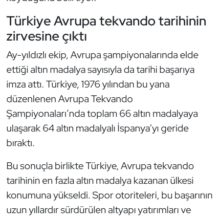
Oryantiring
Türkiye Avrupa tekvando tarihinin
zirvesine çıktı
Özel Sporcular
Ay-yıldızlı ekip, Avrupa şampiyonalarında elde
Paralimpik
ettiği altın madalya sayısıyla da tarihi başarıya
imza attı. Türkiye, 1976 yılından bu yana
Ragbi
düzenlenen Avrupa Tekvando
Şampiyonaları’nda toplam 66 altın madalyaya
Satranç
ulaşarak 64 altın madalyalı İspanya’yı geride
Su Topu
bıraktı.
Sualtı Sporları
Bu sonuçla birlikte Türkiye, Avrupa tekvando
tarihinin en fazla altın madalya kazanan ülkesi
Tekvando
konumuna yükseldi. Spor otoriteleri, bu başarının
uzun yıllardır sürdürülen altyapı yatırımları ve
Tenis