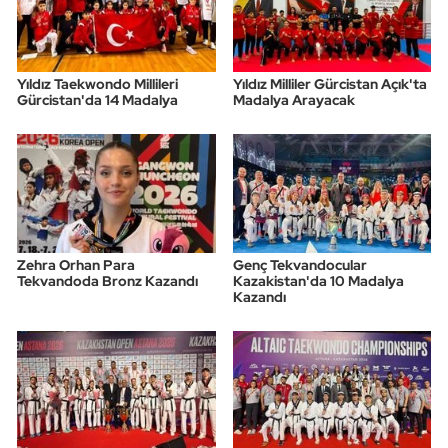
Yıldız Taekwondo Millileri
Yıldız Milliler Gürcistan Açık'ta
Gürcistan'da 14 Madalya
Madalya Arayacak
Zehra Orhan Para
Genç Tekvandocular
Tekvandoda Bronz Kazandı
Kazakistan'da 10 Madalya
Kazandı