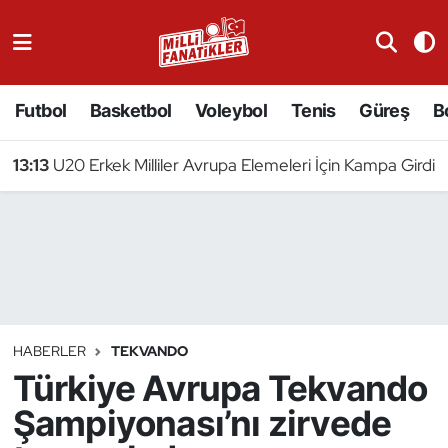
Atıcılık
Futbol
Basketbol
Voleybol
Tenis
Güreş
B
Atletizm
13:13
U20 Erkek Milliler Avrupa Elemeleri İçin Kampa Girdi
Badminton
Basketbol
Beyzbol
Bilardo
HABERLER
TEKVANDO
Türkiye Avrupa Tekvando
Binicilik
Şampiyonası’nı zirvede
Bisiklet