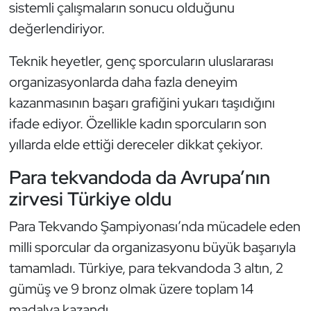
sistemli çalışmaların sonucu olduğunu
değerlendiriyor.
Triatlon
Teknik heyetler, genç sporcuların uluslararası
Voleybol
organizasyonlarda daha fazla deneyim
Vücut Geliştirme Fitness
kazanmasının başarı grafiğini yukarı taşıdığını
ifade ediyor. Özellikle kadın sporcuların son
Wushu Kungfu
yıllarda elde ettiği dereceler dikkat çekiyor.
Yelken
Para tekvandoda da Avrupa’nın
zirvesi Türkiye oldu
Yüzme
Para Tekvando Şampiyonası’nda mücadele eden
milli sporcular da organizasyonu büyük başarıyla
tamamladı. Türkiye, para tekvandoda 3 altın, 2
gümüş ve 9 bronz olmak üzere toplam 14
madalya kazandı.