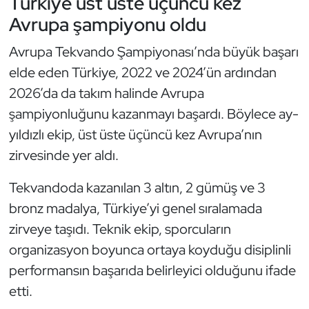
Türkiye üst üste üçüncü kez
Güreş
Avrupa şampiyonu oldu
Halter
Avrupa Tekvando Şampiyonası’nda büyük başarı
elde eden Türkiye, 2022 ve 2024’ün ardından
Hava Sporları
2026’da da takım halinde Avrupa
Hentbol
şampiyonluğunu kazanmayı başardı. Böylece ay-
yıldızlı ekip, üst üste üçüncü kez Avrupa’nın
İşitme Engelli Sporcular
zirvesinde yer aldı.
Judo ve Kuraş
Tekvandoda kazanılan 3 altın, 2 gümüş ve 3
bronz madalya, Türkiye’yi genel sıralamada
Kano ve Rafting
zirveye taşıdı. Teknik ekip, sporcuların
organizasyon boyunca ortaya koyduğu disiplinli
Karate
performansın başarıda belirleyici olduğunu ifade
Kayak
etti.