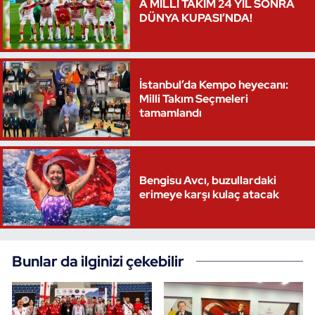
A MİLLİ TAKIM 24 YIL SONRA
DÜNYA KUPASI’NDA!
İstanbul’da Kempo heyecanı:
Milli Takım Seçmeleri
tamamlandı
Bengisu Avcı, buzullardaki
erimeye karşı kulaç atacak
Bunlar da ilginizi çekebilir