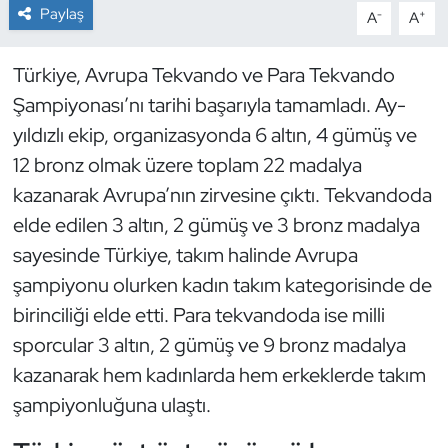
Paylaş
-
+
A
A
Dans Sporları
Türkiye, Avrupa Tekvando ve Para Tekvando
Dövüş Sanatı
Şampiyonası’nı tarihi başarıyla tamamladı. Ay-
yıldızlı ekip, organizasyonda 6 altın, 4 gümüş ve
E-Spor
12 bronz olmak üzere toplam 22 madalya
kazanarak Avrupa’nın zirvesine çıktı. Tekvandoda
Eskrim
elde edilen 3 altın, 2 gümüş ve 3 bronz madalya
Futbol
sayesinde Türkiye, takım halinde Avrupa
şampiyonu olurken kadın takım kategorisinde de
Futsal
birinciliği elde etti. Para tekvandoda ise milli
sporcular 3 altın, 2 gümüş ve 9 bronz madalya
Genel
kazanarak hem kadınlarda hem erkeklerde takım
şampiyonluğuna ulaştı.
Golf