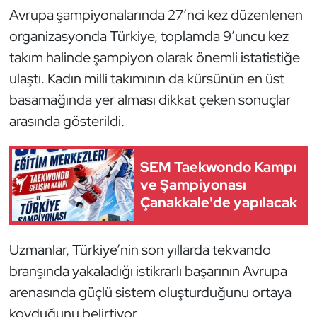
Kempo
Avrupa şampiyonalarında 27’nci kez düzenlenen
organizasyonda Türkiye, toplamda 9’uncu kez
Kick Boks
takım halinde şampiyon olarak önemli istatistiğe
ulaştı. Kadın milli takımının da kürsünün en üst
Kürek
basamağında yer alması dikkat çeken sonuçlar
arasında gösterildi.
Masa Tenisi
Modern Pentatlon
SEM Taekwondo Kampı
ve Şampiyonası
Motor Sporları
Çanakkale'de yapılacak
Muay Thai
Uzmanlar, Türkiye’nin son yıllarda tekvando
Okçuluk
branşında yakaladığı istikrarlı başarının Avrupa
arenasında güçlü sistem oluşturduğunu ortaya
Optimist
koyduğunu belirtiyor.