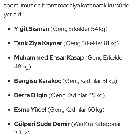
sporcumuz da bronz madalya kazanarak kürsüde
Oryantiring
yer aldı:
Özel Sporcular
Yiğit Şişman
(Genç Erkekler 54 kg)
Paralimpik
Tarık Ziya Kaynar
(Genç Erkekler 81 kg)
Ragbi
Muhammed Ensar Kasap
(Genç Erkekler
48 kg)
Satranç
Bengisu Karakoç
(Genç Kadınlar 51 kg)
Su Topu
Berra Bilgin
(Genç Kadınlar 45 kg)
Sualtı Sporları
Esma Yücel
(Genç Kadınlar 60 kg)
Tekvando
Gülperi Sude Demir
(Wai Kru Kategorisi,
Tenis
3.’lük)