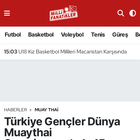
Atıcılık
Futbol
Basketbol
Voleybol
Tenis
Güreş
B
Atletizm
15:03
U18 Kız Basketbol Millileri Macaristan Karşısında
Badminton
Basketbol
Beyzbol
Bilardo
HABERLER
MUAY THAI
Türkiye Gençler Dünya
Binicilik
Muaythai
Bisiklet