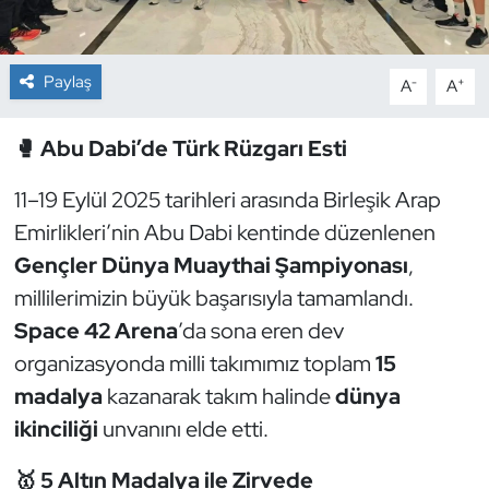
Dans Sporları
Paylaş
-
+
A
A
Dövüş Sanatı
🥊 Abu Dabi’de Türk Rüzgarı Esti
E-Spor
11–19 Eylül 2025 tarihleri arasında Birleşik Arap
Eskrim
Emirlikleri’nin Abu Dabi kentinde düzenlenen
Gençler Dünya Muaythai Şampiyonası
,
Futbol
millilerimizin büyük başarısıyla tamamlandı.
Space 42 Arena
’da sona eren dev
Futsal
organizasyonda milli takımımız toplam
15
Genel
madalya
kazanarak takım halinde
dünya
ikinciliği
unvanını elde etti.
Golf
🥇 5 Altın Madalya ile Zirvede