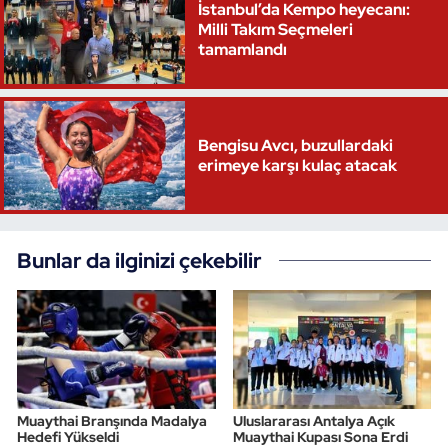
İstanbul’da Kempo heyecanı:
Milli Takım Seçmeleri
tamamlandı
Bengisu Avcı, buzullardaki
erimeye karşı kulaç atacak
Bunlar da ilginizi çekebilir
Muaythai Branşında Madalya
Uluslararası Antalya Açık
Hedefi Yükseldi
Muaythai Kupası Sona Erdi