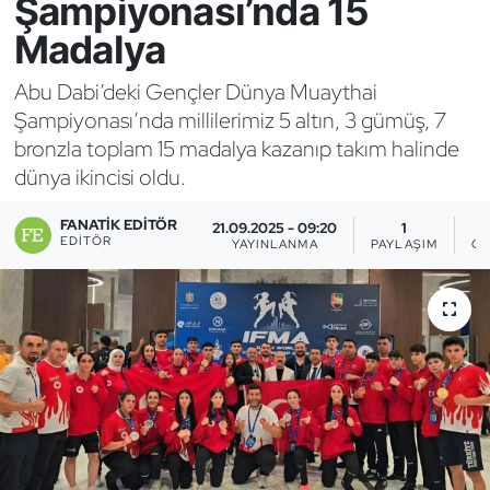
Şampiyonası’nda 15
Madalya
Bocce Bowling Dart
Abu Dabi’deki Gençler Dünya Muaythai
Boks
Şampiyonası’nda millilerimiz 5 altın, 3 gümüş, 7
bronzla toplam 15 madalya kazanıp takım halinde
Briç
dünya ikincisi oldu.
Buz Hokeyi
FANATIK EDITÖR
21.09.2025 - 09:20
1
EDITÖR
YAYINLANMA
PAYLAŞIM
GÖ
Buz Pateni
Çim Hokeyi
Cimnastik
Curling
Dağcılık