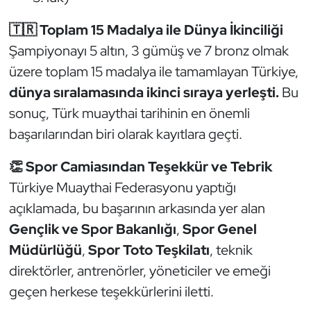
Triatlon
🇹🇷 Toplam 15 Madalya ile Dünya İkinciliği
Şampiyonayı 5 altın, 3 gümüş ve 7 bronz olmak
Voleybol
üzere toplam 15 madalya ile tamamlayan Türkiye,
dünya sıralamasında ikinci sıraya yerleşti.
Bu
Vücut Geliştirme Fitness
sonuç, Türk muaythai tarihinin en önemli
başarılarından biri olarak kayıtlara geçti.
Wushu Kungfu
👏 Spor Camiasından Teşekkür ve Tebrik
Yelken
Türkiye Muaythai Federasyonu yaptığı
Yüzme
açıklamada, bu başarının arkasında yer alan
Gençlik ve Spor Bakanlığı
,
Spor Genel
Müdürlüğü
,
Spor Toto Teşkilatı
, teknik
direktörler, antrenörler, yöneticiler ve emeği
geçen herkese teşekkürlerini iletti.