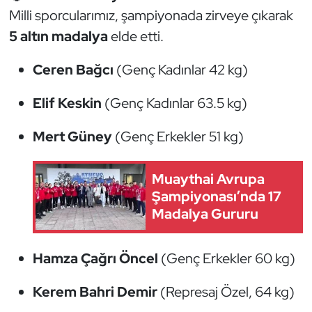
Güreş
Milli sporcularımız, şampiyonada zirveye çıkarak
5 altın madalya
elde etti.
Halter
Ceren Bağcı
(Genç Kadınlar 42 kg)
Hava Sporları
Elif Keskin
(Genç Kadınlar 63.5 kg)
Hentbol
Mert Güney
(Genç Erkekler 51 kg)
İşitme Engelli Sporcular
Muaythai Avrupa
Judo ve Kuraş
Şampiyonası’nda 17
Madalya Gururu
Kano ve Rafting
Karate
Hamza Çağrı Öncel
(Genç Erkekler 60 kg)
Kayak
Kerem Bahri Demir
(Represaj Özel, 64 kg)