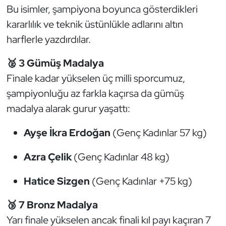
Bu isimler, şampiyona boyunca gösterdikleri
Kempo
kararlılık ve teknik üstünlükle adlarını altın
Kick Boks
harflerle yazdırdılar.
Kürek
🥈 3 Gümüş Madalya
Finale kadar yükselen üç milli sporcumuz,
Masa Tenisi
şampiyonluğu az farkla kaçırsa da gümüş
madalya alarak gurur yaşattı:
Modern Pentatlon
Ayşe İkra Erdoğan
(Genç Kadınlar 57 kg)
Motor Sporları
Azra Çelik
(Genç Kadınlar 48 kg)
Muay Thai
Hatice Sizgen
(Genç Kadınlar +75 kg)
Okçuluk
🥉 7 Bronz Madalya
Optimist
Yarı finale yükselen ancak finali kıl payı kaçıran 7