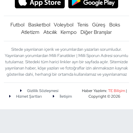
Futbol
Basketbol
Voleybol
Tenis
Güreş
Boks
Atletizm
Atıcılık
Kempo
Diğer Branşlar
Sitede yayınlanan içerik ve yorumlardan yazarları sorumludur.
Yayınlanan yorumlardan Milli Fanatikler | Milli Sporun Adresi sorumlu
tutulamaz. Sitedeki tüm harici linkler ayrı bir sayfada açılır. Sitemizde
yayınlanan haber, köşe yazıları ve fotoğraflar izin alınmaksızın kaynak
gösterilse dahi, herhangi bir ortamda kullanılamaz ve yayınlanamaz
Gizlilik Sözleşmesi
Haber Yazılımı:
TE Bilişim
|
Hizmet Şartları
İletişim
Copyright © 2026