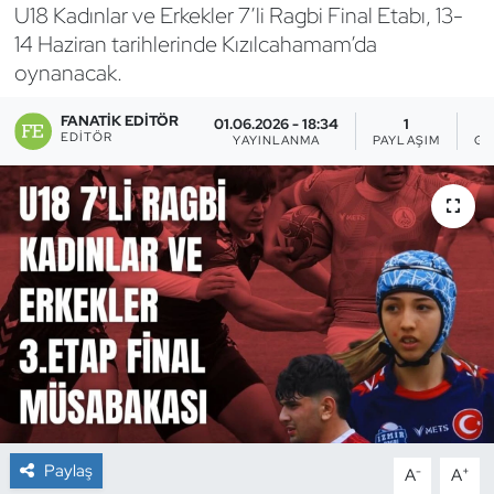
U18 Kadınlar ve Erkekler 7’li Ragbi Final Etabı, 13-
Bocce Bowling Dart
14 Haziran tarihlerinde Kızılcahamam’da
oynanacak.
Boks
FANATIK EDITÖR
01.06.2026 - 18:34
1
EDITÖR
YAYINLANMA
PAYLAŞIM
GÖ
Briç
Buz Hokeyi
Buz Pateni
Çim Hokeyi
Cimnastik
Curling
Paylaş
-
+
A
A
Dağcılık