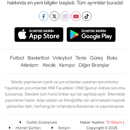
hakkında en yeni bilgiler başladı. Tüm ayrıntılar burada!
Futbol
Basketbol
Voleybol
Tenis
Güreş
Boks
Atletizm
Atıcılık
Kempo
Diğer Branşlar
Sitede yayınlanan içerik ve yorumlardan yazarları sorumludur.
Yayınlanan yorumlardan Milli Fanatikler | Milli Sporun Adresi sorumlu
tutulamaz. Sitedeki tüm harici linkler ayrı bir sayfada açılır. Sitemizde
yayınlanan haber, köşe yazıları ve fotoğraflar izin alınmaksızın kaynak
gösterilse dahi, herhangi bir ortamda kullanılamaz ve yayınlanamaz
Gizlilik Sözleşmesi
Haber Yazılımı:
TE Bilişim
|
Hizmet Şartları
İletişim
Copyright © 2026