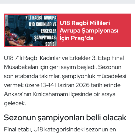
Dans Sporları
U18 Ragbi Millileri
Dövüş Sanatı
Avrupa Şampiyonası
İçin Prag'da
E-Spor
U18 7’li Ragbi Kadınlar ve Erkekler 3. Etap Final
Eskrim
Müsabakaları için geri sayım başladı. Sezonun
son etabında takımlar, şampiyonluk mücadelesi
Futbol
vermek üzere 13-14 Haziran 2026 tarihlerinde
Futsal
Ankara’nın Kızılcahamam ilçesinde bir araya
gelecek.
Genel
Sezonun şampiyonları belli olacak
Golf
Final etabı, U18 kategorisindeki sezonun en