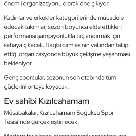
Güreş
önemli organizasyonu olarak öne çıkıyor.
Kadınlar ve erkekler kategorilerinde mücadele
Halter
edecek takımlar, sezon boyunca elde ettikleri
Hava Sporları
performansı şampiyonlukla taçlandırmak için
sahaya çıkacak. Ragbi camiasının yakından takip
Hentbol
ettiği organizasyonda büyük çekişme yaşanması
bekleniyor.
İşitme Engelli Sporcular
Genç sporcular, sezonun son etabında tüm
Judo ve Kuraş
güçlerini ortaya koyacak.
Kano ve Rafting
Ev sahibi Kızılcahamam
Karate
Müsabakalar, Kızılcahamam Soğuksu Spor
Tesisi’nde gerçekleştirilecek.
Kayak