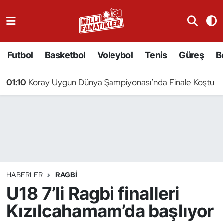
Atıcılık
Futbol
Basketbol
Voleybol
Tenis
Güreş
B
Atletizm
01:10
Koray Uygun Dünya Şampiyonası’nda Finale Koştu
Badminton
Basketbol
Beyzbol
Bilardo
HABERLER
RAGBI
U18 7’li Ragbi finalleri
Binicilik
Kızılcahamam’da başlıyor
Bisiklet