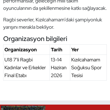
performanslar, geleceğin milli takım
Oryantiring
oyuncularının da şekillenmesine katkı sağlayacak.
Ragbi severler, Kızılcahamam’daki şampiyonluk
Özel Sporcular
yarışını merakla bekliyor.
Paralimpik
Organizasyon bilgileri
Ragbi
Organizasyon
Tarih
Yer
Satranç
U18 7’li Ragbi
13-14
Kızılcahamam
Kadınlar ve Erkekler
Haziran
Soğuksu Spor
Su Topu
Final Etabı
2026
Tesisi
Sualtı Sporları
Tekvando
Tenis