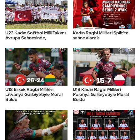
U22 Kadın Softbol Milli Takımı
Kadın Ragbi Millileri Split'te
Avrupa Sahnesinde,
sahne alacak
U18 Erkek Ragbi Millileri
U18 Kadın Ragbi Millileri
Litvanya Galibiyetiyle Moral
Polonya Galibiyetiyle Moral
Buldu
Buldu