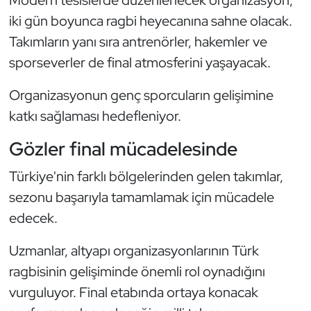
Modern tesislerde düzenlenecek organizasyon,
Kempo
iki gün boyunca ragbi heyecanına sahne olacak.
Takımların yanı sıra antrenörler, hakemler ve
Kick Boks
sporseverler de final atmosferini yaşayacak.
Kürek
Organizasyonun genç sporcuların gelişimine
katkı sağlaması hedefleniyor.
Masa Tenisi
Gözler final mücadelesinde
Modern Pentatlon
Türkiye'nin farklı bölgelerinden gelen takımlar,
Motor Sporları
sezonu başarıyla tamamlamak için mücadele
edecek.
Muay Thai
Uzmanlar, altyapı organizasyonlarının Türk
Okçuluk
ragbisinin gelişiminde önemli rol oynadığını
vurguluyor. Final etabında ortaya konacak
Optimist