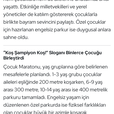
Güreş
yaşattı. Etkinliğe milletvekilleri ve yerel
yöneticiler de katılım göstererek çocuklarla
Halter
birlikte bayram sevincini paylaştı. Özel çocuklar
Hava Sporları
için hazırlanan engelsiz parkur ise duygusal anlara
sahne oldu.
Hentbol
“Koş Şampiyon Koş!” Sloganı Binlerce Çocuğu
İşitme Engelli Sporcular
Birleştirdi
Çocuk Maratonu, yaş gruplarına göre belirlenen
Judo ve Kuraş
mesafelerle planlandı. 1-3 yaş grubu çocuklar
Kano ve Rafting
aileleri eşliğinde 200 metre koşarken, 6-9 yaş
arası 300 metre, 10-14 yaş arası ise 400 metrelik
Karate
parkuru tamamladı. Engelsiz yaşam için
düzenlenen özel parkurda ise fiziksel farklılıkları
Kayak
olan çocuklar büyük bir azimle koşarak