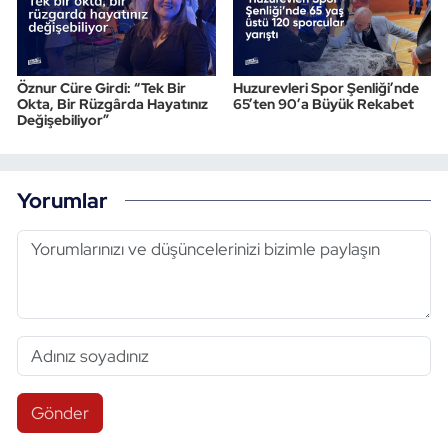
Öznur Cüre Girdi: “Tek Bir
Huzurevleri Spor Şenliği’nde
Okta, Bir Rüzgârda Hayatınız
65’ten 90’a Büyük Rekabet
Değişebiliyor”
Yorumlar
Gönder