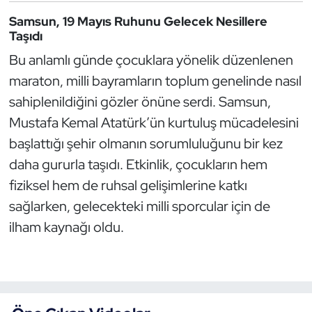
Oryantiring
Samsun, 19 Mayıs Ruhunu Gelecek Nesillere
Taşıdı
Özel Sporcular
Bu anlamlı günde çocuklara yönelik düzenlenen
maraton, milli bayramların toplum genelinde nasıl
Paralimpik
sahiplenildiğini gözler önüne serdi. Samsun,
Mustafa Kemal Atatürk’ün kurtuluş mücadelesini
Ragbi
başlattığı şehir olmanın sorumluluğunu bir kez
Satranç
daha gururla taşıdı. Etkinlik, çocukların hem
fiziksel hem de ruhsal gelişimlerine katkı
Su Topu
sağlarken, gelecekteki milli sporcular için de
ilham kaynağı oldu.
Sualtı Sporları
Tekvando
Tenis