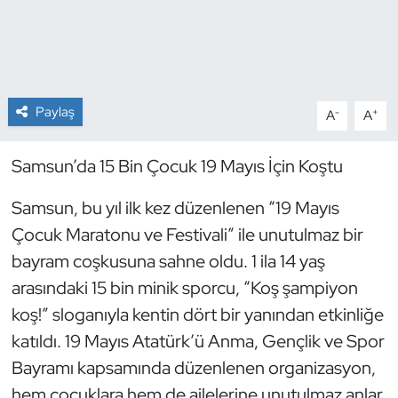
Dans Sporları
Dövüş Sanatı
Paylaş
-
+
A
A
E-Spor
Samsun’da 15 Bin Çocuk 19 Mayıs İçin Koştu
Eskrim
Samsun, bu yıl ilk kez düzenlenen “19 Mayıs
Futbol
Çocuk Maratonu ve Festivali” ile unutulmaz bir
bayram coşkusuna sahne oldu. 1 ila 14 yaş
Futsal
arasındaki 15 bin minik sporcu, “Koş şampiyon
koş!” sloganıyla kentin dört bir yanından etkinliğe
Genel
katıldı. 19 Mayıs Atatürk’ü Anma, Gençlik ve Spor
Golf
Bayramı kapsamında düzenlenen organizasyon,
hem çocuklara hem de ailelerine unutulmaz anlar