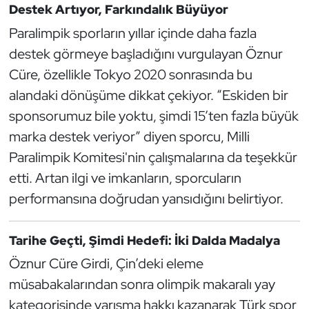
Destek Artıyor, Farkındalık Büyüyor
Oryantiring
Paralimpik sporların yıllar içinde daha fazla
destek görmeye başladığını vurgulayan Öznur
Özel Sporcular
Cüre, özellikle Tokyo 2020 sonrasında bu
Paralimpik
alandaki dönüşüme dikkat çekiyor. “Eskiden bir
sponsorumuz bile yoktu, şimdi 15’ten fazla büyük
Ragbi
marka destek veriyor” diyen sporcu, Milli
Paralimpik Komitesi'nin çalışmalarına da teşekkür
Satranç
etti. Artan ilgi ve imkanların, sporcuların
Su Topu
performansına doğrudan yansıdığını belirtiyor.
Sualtı Sporları
Tarihe Geçti, Şimdi Hedefi: İki Dalda Madalya
Öznur Cüre Girdi, Çin’deki eleme
Tekvando
müsabakalarından sonra olimpik makaralı yay
Tenis
kategorisinde yarışma hakkı kazanarak Türk spor