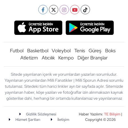
Futbol
Basketbol
Voleybol
Tenis
Güreş
Boks
Atletizm
Atıcılık
Kempo
Diğer Branşlar
Sitede yayınlanan içerik ve yorumlardan yazarları sorumludur.
Yayınlanan yorumlardan Milli Fanatikler | Milli Sporun Adresi sorumlu
tutulamaz. Sitedeki tüm harici linkler ayrı bir sayfada açılır. Sitemizde
yayınlanan haber, köşe yazıları ve fotoğraflar izin alınmaksızın kaynak
gösterilse dahi, herhangi bir ortamda kullanılamaz ve yayınlanamaz
Gizlilik Sözleşmesi
Haber Yazılımı:
TE Bilişim
|
Hizmet Şartları
İletişim
Copyright © 2026