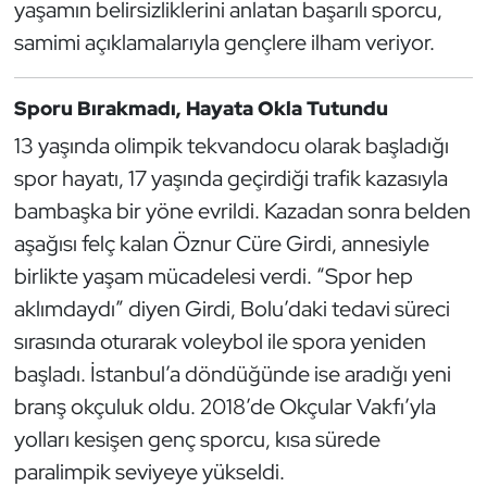
Güreş
yaşamın belirsizliklerini anlatan başarılı sporcu,
samimi açıklamalarıyla gençlere ilham veriyor.
Halter
Sporu Bırakmadı, Hayata Okla Tutundu
Hava Sporları
13 yaşında olimpik tekvandocu olarak başladığı
Hentbol
spor hayatı, 17 yaşında geçirdiği trafik kazasıyla
bambaşka bir yöne evrildi. Kazadan sonra belden
İşitme Engelli Sporcular
aşağısı felç kalan Öznur Cüre Girdi, annesiyle
birlikte yaşam mücadelesi verdi. “Spor hep
Judo ve Kuraş
aklımdaydı” diyen Girdi, Bolu’daki tedavi süreci
sırasında oturarak voleybol ile spora yeniden
Kano ve Rafting
başladı. İstanbul’a döndüğünde ise aradığı yeni
Karate
branş okçuluk oldu. 2018’de Okçular Vakfı’yla
yolları kesişen genç sporcu, kısa sürede
Kayak
paralimpik seviyeye yükseldi.