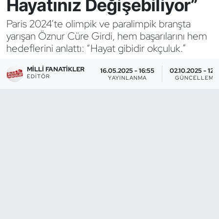
Hayatınız Değişebiliyor”
Bocce Bowling Dart
Paris 2024’te olimpik ve paralimpik branşta
yarışan Öznur Cüre Girdi, hem başarılarını hem
Boks
hedeflerini anlattı: “Hayat gibidir okçuluk.”
Briç
MILLI FANATIKLER
16.05.2025 - 16:55
02.10.2025 - 12:
EDITÖR
YAYINLANMA
GÜNCELLEME
Buz Hokeyi
Buz Pateni
Çim Hokeyi
Cimnastik
Curling
Dağcılık