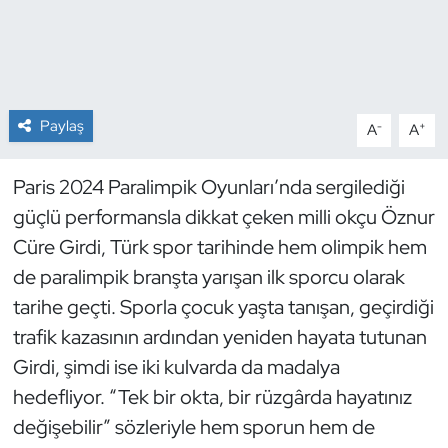
Dans Sporları
Dövüş Sanatı
Paylaş
-
+
A
A
E-Spor
Paris 2024 Paralimpik Oyunları’nda sergilediği
Eskrim
güçlü performansla dikkat çeken milli okçu Öznur
Cüre Girdi, Türk spor tarihinde hem olimpik hem
Futbol
de paralimpik branşta yarışan ilk sporcu olarak
Futsal
tarihe geçti. Sporla çocuk yaşta tanışan, geçirdiği
trafik kazasının ardından yeniden hayata tutunan
Genel
Girdi, şimdi ise iki kulvarda da madalya
hedefliyor. “Tek bir okta, bir rüzgârda hayatınız
Golf
değişebilir” sözleriyle hem sporun hem de