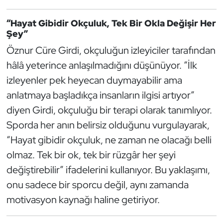
Kempo
“Hayat Gibidir Okçuluk, Tek Bir Okla Değişir Her
Şey”
Kick Boks
Öznur Cüre Girdi, okçuluğun izleyiciler tarafından
Kürek
hâlâ yeterince anlaşılmadığını düşünüyor. “İlk
izleyenler pek heyecan duymayabilir ama
Masa Tenisi
anlatmaya başladıkça insanların ilgisi artıyor”
diyen Girdi, okçuluğu bir terapi olarak tanımlıyor.
Modern Pentatlon
Sporda her anın belirsiz olduğunu vurgulayarak,
Motor Sporları
“Hayat gibidir okçuluk, ne zaman ne olacağı belli
olmaz. Tek bir ok, tek bir rüzgâr her şeyi
Muay Thai
değiştirebilir” ifadelerini kullanıyor. Bu yaklaşımı,
onu sadece bir sporcu değil, aynı zamanda
Okçuluk
motivasyon kaynağı haline getiriyor.
Optimist