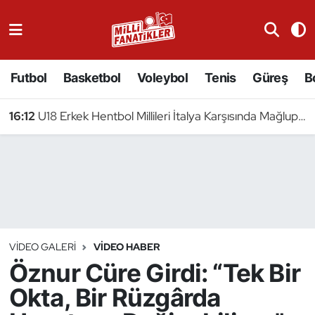
Atıcılık
Futbol
Basketbol
Voleybol
Tenis
Güreş
B
Atletizm
16:12
U18 Erkek Hentbol Millileri İtalya Karşısında Mağlup Oldu
Badminton
Basketbol
Beyzbol
Bilardo
VIDEO GALERI
VIDEO HABER
Öznur Cüre Girdi: “Tek Bir
Binicilik
Okta, Bir Rüzgârda
Bisiklet