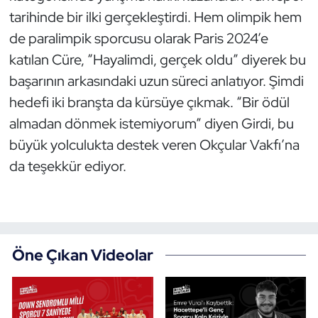
tarihinde bir ilki gerçekleştirdi. Hem olimpik hem
Triatlon
de paralimpik sporcusu olarak Paris 2024’e
katılan Cüre, “Hayalimdi, gerçek oldu” diyerek bu
Voleybol
başarının arkasındaki uzun süreci anlatıyor. Şimdi
Vücut Geliştirme Fitness
hedefi iki branşta da kürsüye çıkmak. “Bir ödül
almadan dönmek istemiyorum” diyen Girdi, bu
Wushu Kungfu
büyük yolculukta destek veren Okçular Vakfı’na
da teşekkür ediyor.
Yelken
Yüzme
Öne Çıkan Videolar