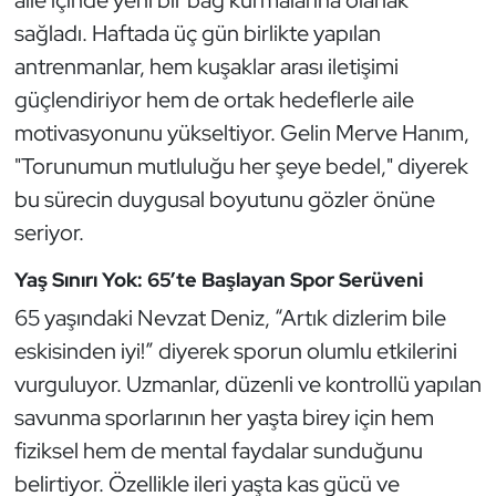
aile içinde yeni bir bağ kurmalarına olanak
Kempo
sağladı. Haftada üç gün birlikte yapılan
antrenmanlar, hem kuşaklar arası iletişimi
Kick Boks
güçlendiriyor hem de ortak hedeflerle aile
motivasyonunu yükseltiyor. Gelin Merve Hanım,
Kürek
"Torunumun mutluluğu her şeye bedel," diyerek
Masa Tenisi
bu sürecin duygusal boyutunu gözler önüne
seriyor.
Modern Pentatlon
Yaş Sınırı Yok: 65’te Başlayan Spor Serüveni
Motor Sporları
65 yaşındaki Nevzat Deniz, “Artık dizlerim bile
eskisinden iyi!” diyerek sporun olumlu etkilerini
Muay Thai
vurguluyor. Uzmanlar, düzenli ve kontrollü yapılan
savunma sporlarının her yaşta birey için hem
Okçuluk
fiziksel hem de mental faydalar sunduğunu
Optimist
belirtiyor. Özellikle ileri yaşta kas gücü ve