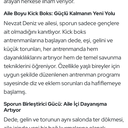
arayan herkese ilham veriyor.
Güreş
Aile Boyu Kick Boks: Güçlü Kalmanın Yeni Yolu
Halter
Nevzat Deniz ve ailesi, sporun sadece gençlere
ait olmadığını kanıtlıyor. Kick boks
Hava Sporları
antrenmanlarına başlayan dede, eşi, gelini ve
Hentbol
küçük torunları, her antrenmanda hem
dayanıklılıklarını artırıyor hem de temel savunma
İşitme Engelli Sporcular
tekniklerini öğreniyor. Özellikle yaşlı bireyler için
uygun şekilde düzenlenen antrenman programı
Judo ve Kuraş
sayesinde diz ve eklem sorunları da hafiflemeye
Kano ve Rafting
başlamış.
Sporun Birleştirici Gücü: Aile İçi Dayanışma
Karate
Artıyor
Kayak
Dede, gelin ve torunun aynı salonda ter dökmesi,