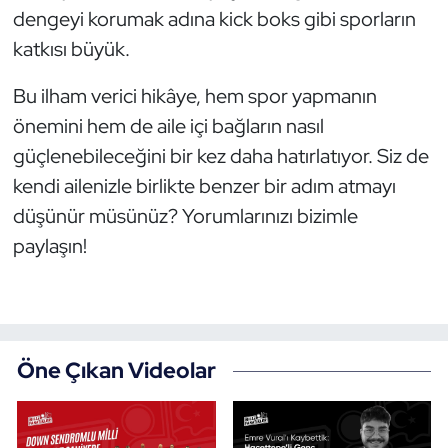
dengeyi korumak adına kick boks gibi sporların
Oryantiring
katkısı büyük.
Özel Sporcular
Bu ilham verici hikâye, hem spor yapmanın
önemini hem de aile içi bağların nasıl
Paralimpik
güçlenebileceğini bir kez daha hatırlatıyor. Siz de
Ragbi
kendi ailenizle birlikte benzer bir adım atmayı
düşünür müsünüz? Yorumlarınızı bizimle
Satranç
paylaşın!
Su Topu
Sualtı Sporları
Öne Çıkan Videolar
Tekvando
Tenis