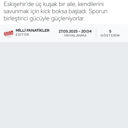
Eskişehir'de üç kuşak bir aile, kendilerini
savunmak için kick boksa başladı. Sporun
Bocce Bowling Dart
birleştirici gücüyle güçleniyorlar.
Boks
MILLI FANATIKLER
27.05.2025 - 20:04
5
EDITÖR
YAYINLANMA
GÖSTERIM
Briç
Buz Hokeyi
Buz Pateni
Çim Hokeyi
Cimnastik
Curling
Dağcılık