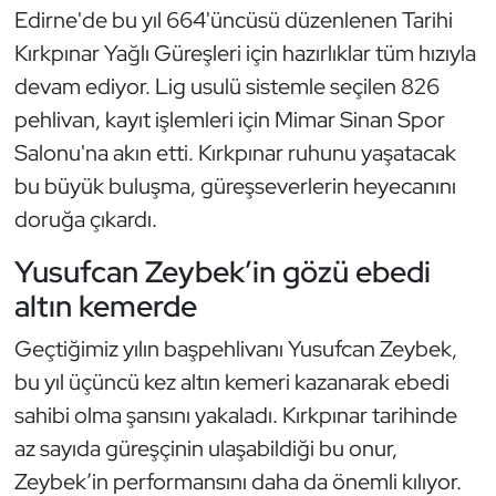
Güreş
Edirne'de bu yıl 664'üncüsü düzenlenen Tarihi
Kırkpınar Yağlı Güreşleri için hazırlıklar tüm hızıyla
Halter
devam ediyor. Lig usulü sistemle seçilen 826
pehlivan, kayıt işlemleri için Mimar Sinan Spor
Hava Sporları
Salonu'na akın etti. Kırkpınar ruhunu yaşatacak
Hentbol
bu büyük buluşma, güreşseverlerin heyecanını
doruğa çıkardı.
İşitme Engelli Sporcular
Yusufcan Zeybek’in gözü ebedi
Judo ve Kuraş
altın kemerde
Kano ve Rafting
Geçtiğimiz yılın başpehlivanı Yusufcan Zeybek,
bu yıl üçüncü kez altın kemeri kazanarak ebedi
Karate
sahibi olma şansını yakaladı. Kırkpınar tarihinde
az sayıda güreşçinin ulaşabildiği bu onur,
Kayak
Zeybek’in performansını daha da önemli kılıyor.