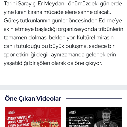
Tarihi Sarayiçi Er Meydanı, önümüzdeki günlerde
Oryantiring
yine kıran kırana mücadelelere sahne olacak.
Güreş tutkunlarının günler öncesinden Edirne’ye
Özel Sporcular
akın etmeye başladığı organizasyonda tribünlerin
tamamen dolması bekleniyor. Kültürel mirasın
Paralimpik
canlı tutulduğu bu büyük buluşma, sadece bir
Ragbi
spor etkinliği değil, aynı zamanda geleneklerin
yaşatıldığı bir şölen olarak da öne çıkıyor.
Satranç
Su Topu
Sualtı Sporları
Öne Çıkan Videolar
Tekvando
Tenis