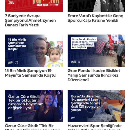
Triatlon
7 Saniyede Avrupa
Emre Vural’ı Kaybettik: Genç
Şampiyonu! Ahmet Eymen
Sporcu Kalp Krizine Yenildi
Danacı Tarih Yazdı
Voleybol
Vücut Geliştirme Fitness
Wushu Kungfu
Yelken
15 Bin Minik Şampiyon 19
Gran Fondo İlkadım Bisiklet
Mayıs’ta Samsun’da Koştu!
Yarışı Samsun’da İkinci Kez
Düzenlendi
Yüzme
Öznur Cüre Girdi: “Tek Bir
Huzurevleri Spor Şenliği’nde