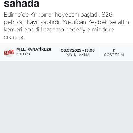
sahada
Bocce Bowling Dart
Edirne'de Kırkpınar heyecanı başladı. 826
pehlivan kayıt yaptırdı. Yusufcan Zeybek ise altın
Boks
kemeri ebedi kazanma hedefiyle mindere
çıkacak.
Briç
MILLI FANATIKLER
03.07.2025 - 13:08
11
EDITÖR
YAYINLANMA
GÖSTERIM
Buz Hokeyi
Buz Pateni
Çim Hokeyi
Cimnastik
Curling
Dağcılık