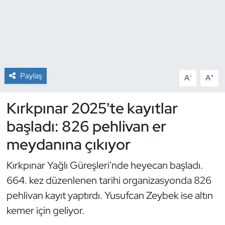
Dans Sporları
Dövüş Sanatı
E-Spor
Paylaş
-
+
A
A
Eskrim
Kırkpınar 2025'te kayıtlar
başladı: 826 pehlivan er
Futbol
meydanına çıkıyor
Futsal
Kırkpınar Yağlı Güreşleri'nde heyecan başladı.
Genel
664. kez düzenlenen tarihi organizasyonda 826
pehlivan kayıt yaptırdı. Yusufcan Zeybek ise altın
Golf
kemer için geliyor.