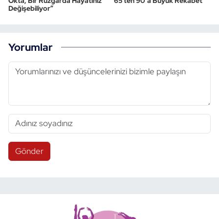
Okta, Bir Rüzgârda Hayatınız
65’ten 90’a Büyük Rekabet
Değişebiliyor”
Yorumlar
Gönder