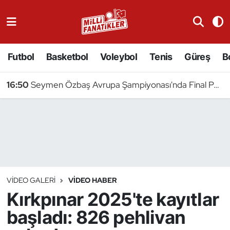
Atıcılık
Futbol
Basketbol
Voleybol
Tenis
Güreş
B
Atletizm
16:50
Seymen Özbaş Avrupa Şampiyonası'nda Final Peşinde
Badminton
Basketbol
Beyzbol
Bilardo
VIDEO GALERI
VIDEO HABER
Kırkpınar 2025'te kayıtlar
Binicilik
başladı: 826 pehlivan
Bisiklet