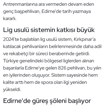
Antrenmanlarına ara vermeden devam eden
Kempo
genç başpehlivan, Edirne’de tarih yazmaya
Kick Boks
kararlı.
Lig usulü sistemin katkısı büyük
Kürek
2024’te başlatılan lig usulü sistem, Kırkpınar’a
Masa Tenisi
katılacak pehlivanların belirlenmesinde daha adil
ve rekabetçi bir süreci beraberinde getirdi.
Modern Pentatlon
Türkiye genelindeki bölgesel liglerden alınan
Motor Sporları
başarılarla Edirne'ye gelen 826 pehlivan, bu yılın
en iyilerinden oluşuyor. Sistem sayesinde hem
Muay Thai
kalite arttı hem de spora olan ilgi yeniden
yükseldi.
Okçuluk
Edirne'de güreş şöleni başlıyor
Optimist