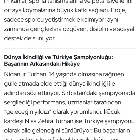
imkanlar, sporla tanışmalarına ve potansiyellerini
Kempo
ortaya koymalarına büyük katkı sağladı. Proje,
sadece sporcu yetiştirmekle kalmıyor; aynı
Kick Boks
zamanda genç kızlara özgüven, disiplin ve sosyal
destek de sunuyor.
Kürek
Masa Tenisi
Dünya İkinciliği ve Türkiye Şampiyonluğu:
Başarının Arkasındaki Hikâye
Modern Pentatlon
Nidanur Turhan, 14 yaşında olmasına rağmen
gülle atmada elde ettiği dünya ikinciliği ile
Motor Sporları
adından söz ettiriyor. Sırbistan’daki şampiyonada
Muay Thai
sergilediği performans, uzmanlar tarafından
“geleceğin yıldızı” olarak yorumlandı. Küçük
Okçuluk
kardeşi Nisa Zehra Turhan ise Türkiye şampiyonu
olarak aile geleneğini sürdürüyor. Bu başarıların
Optimist
arkasında sadece fiziksel hazırlık değil, aynı