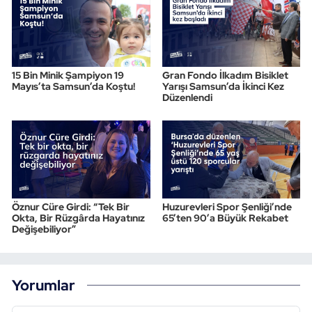
15 Bin Minik Şampiyon 19
Gran Fondo İlkadım Bisiklet
Mayıs’ta Samsun’da Koştu!
Yarışı Samsun’da İkinci Kez
Düzenlendi
Öznur Cüre Girdi: “Tek Bir
Huzurevleri Spor Şenliği’nde
Okta, Bir Rüzgârda Hayatınız
65’ten 90’a Büyük Rekabet
Değişebiliyor”
Yorumlar