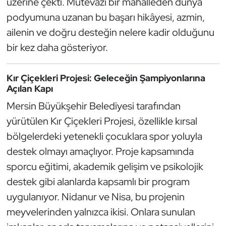
üzerine çekti. Mütevazı bir mahalleden dünya
Güreş
podyumuna uzanan bu başarı hikâyesi, azmin,
Halter
ailenin ve doğru desteğin nelere kadir olduğunu
bir kez daha gösteriyor.
Hava Sporları
Kır Çiçekleri Projesi: Geleceğin Şampiyonlarına
Hentbol
Açılan Kapı
Mersin Büyükşehir Belediyesi tarafından
İşitme Engelli Sporcular
yürütülen Kır Çiçekleri Projesi, özellikle kırsal
Judo ve Kuraş
bölgelerdeki yetenekli çocuklara spor yoluyla
destek olmayı amaçlıyor. Proje kapsamında
Kano ve Rafting
sporcu eğitimi, akademik gelişim ve psikolojik
destek gibi alanlarda kapsamlı bir program
Karate
uygulanıyor. Nidanur ve Nisa, bu projenin
Kayak
meyvelerinden yalnızca ikisi. Onlara sunulan