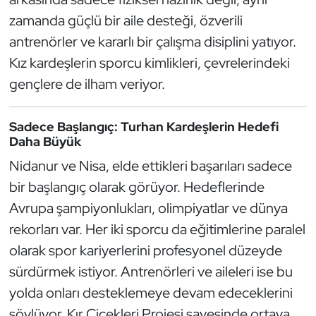
zamanda güçlü bir aile desteği, özverili
Oryantiring
antrenörler ve kararlı bir çalışma disiplini yatıyor.
Özel Sporcular
Kız kardeşlerin sporcu kimlikleri, çevrelerindeki
gençlere de ilham veriyor.
Paralimpik
Sadece Başlangıç: Turhan Kardeşlerin Hedefi
Ragbi
Daha Büyük
Nidanur ve Nisa, elde ettikleri başarıları sadece
Satranç
bir başlangıç olarak görüyor. Hedeflerinde
Su Topu
Avrupa şampiyonlukları, olimpiyatlar ve dünya
rekorları var. Her iki sporcu da eğitimlerine paralel
Sualtı Sporları
olarak spor kariyerlerini profesyonel düzeyde
sürdürmek istiyor. Antrenörleri ve aileleri ise bu
Tekvando
yolda onları desteklemeye devam edeceklerini
Tenis
söylüyor. Kır Çiçekleri Projesi sayesinde ortaya