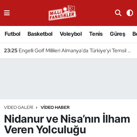
Atıcılık
Futbol
Basketbol
Voleybol
Tenis
Güreş
B
Atletizm
23:25
Engelli Golf Millileri Almanya'da Türkiye'yi Temsil Edecek
Badminton
Basketbol
Beyzbol
Bilardo
VIDEO GALERI
VIDEO HABER
Nidanur ve Nisa’nın İlham
Binicilik
Veren Yolculuğu
Bisiklet