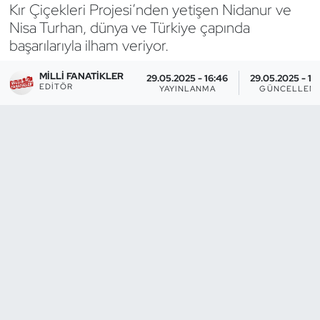
Kır Çiçekleri Projesi’nden yetişen Nidanur ve
Nisa Turhan, dünya ve Türkiye çapında
Bocce Bowling Dart
başarılarıyla ilham veriyor.
Boks
MILLI FANATIKLER
29.05.2025 - 16:46
29.05.2025 - 16
EDITÖR
YAYINLANMA
GÜNCELLEM
Briç
Buz Hokeyi
Buz Pateni
Çim Hokeyi
Cimnastik
Curling
Dağcılık