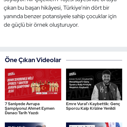
çıkan bu başarı hikâyesi, Türkiye’nin dört bir
Triatlon
yanında benzer potansiyele sahip çocuklar için
de güçlü bir örnek oluşturuyor.
Voleybol
Vücut Geliştirme Fitness
Wushu Kungfu
Öne Çıkan Videolar
Yelken
Yüzme
7 Saniyede Avrupa
Emre Vural’ı Kaybettik: Genç
Şampiyonu! Ahmet Eymen
Sporcu Kalp Krizine Yenildi
Danacı Tarih Yazdı