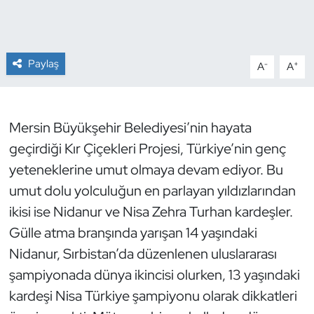
Dans Sporları
Paylaş
-
+
A
A
Dövüş Sanatı
E-Spor
Mersin Büyükşehir Belediyesi’nin hayata
Eskrim
geçirdiği Kır Çiçekleri Projesi, Türkiye’nin genç
yeteneklerine umut olmaya devam ediyor. Bu
Futbol
umut dolu yolculuğun en parlayan yıldızlarından
ikisi ise Nidanur ve Nisa Zehra Turhan kardeşler.
Futsal
Gülle atma branşında yarışan 14 yaşındaki
Genel
Nidanur, Sırbistan’da düzenlenen uluslararası
şampiyonada dünya ikincisi olurken, 13 yaşındaki
Golf
kardeşi Nisa Türkiye şampiyonu olarak dikkatleri