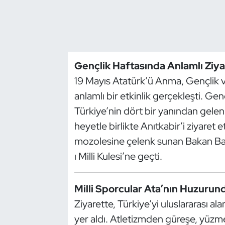
Dans Sporları
Dövüş Sanatı
Gençlik Haftasında Anlamlı Ziya
E-Spor
19 Mayıs Atatürk’ü Anma, Gençlik
anlamlı bir etkinlik gerçekleşti. G
Eskrim
Türkiye’nin dört bir yanından gelen
heyetle birlikte Anıtkabir’i ziyaret
Futbol
mozolesine çelenk sunan Bakan Ba
Futsal
ı Milli Kulesi’ne geçti.
Genel
Milli Sporcular Ata’nın Huzurun
Ziyarette, Türkiye’yi uluslararası al
Golf
yer aldı. Atletizmden güreşe, yüz