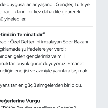
nde duygusal anlar yaşandı. Gençler, Türkiye
ağlılıklarını bir kez daha dile getirerek,
 yinelediler.
timizin Teminatıdır”
tkabir Özel Defteri’ni imzalayan Spor Bakanı
ıklamada şu ifadelere yer verdi:
nından gelen gençlerimiz ve milli
unmaktan büyük gurur duyuyoruz. Emanet
nçliğin enerjisi ve azmiyle yarınlara taşımak
 yansıtan en güçlü simgelerden biri oldu.
Değerlerine Vurgu
ün “Bütün ümidim gençliktedir” sözünü