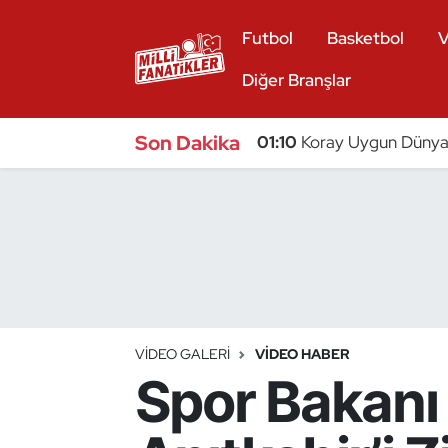
Futbol
Basketbol
V
Atıcılık
Diğer Branşlar
Atletizm
Son Dakika
01:10
Koray Uygun Dünya 
Badminton
Basketbol
Beyzbol
Bilardo
VIDEO GALERI
VIDEO HABER
Spor Bakanı 
Binicilik
Bisiklet