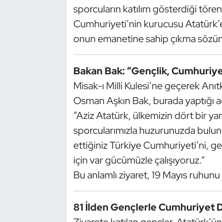
Güreş
sporcuların katılım gösterdiği töre
Cumhuriyeti’nin kurucusu Atatürk’e b
Halter
onun emanetine sahip çıkma sözünü
Hava Sporları
Bakan Bak: “Gençlik, Cumhuriye
Hentbol
Misak-ı Milli Kulesi’ne geçerek Anı
Osman Aşkın Bak, burada yaptığı aç
İşitme Engelli Sporcular
“Aziz Atatürk, ülkemizin dört bir ya
sporcularımızla huzurunuzda bul
Judo ve Kuraş
ettiğiniz Türkiye Cumhuriyeti’ni, ge
Kano ve Rafting
için var gücümüzle çalışıyoruz.”
Bu anlamlı ziyaret, 19 Mayıs ruhunu
Karate
Kayak
81 İlden Gençlerle Cumhuriyet 
Ziyarete katılan gençler, Atatürk’