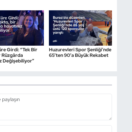
re Girdi: “Tek Bir
Huzurevleri Spor Şenliği’nde
r Rüzgârda
65’ten 90’a Büyük Rekabet
z Değişebiliyor”