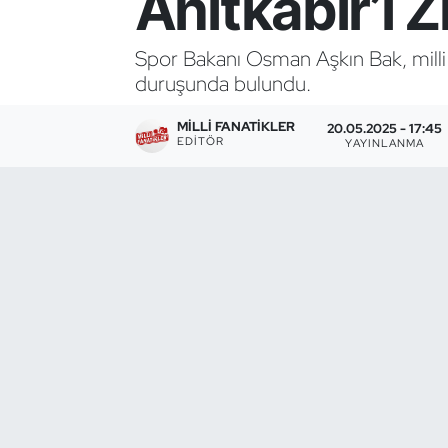
Anıtkabir’i Z
Bocce Bowling Dart
Spor Bakanı Osman Aşkın Bak, milli s
duruşunda bulundu.
Boks
MILLI FANATIKLER
20.05.2025 - 17:45
Briç
EDITÖR
YAYINLANMA
Buz Hokeyi
Buz Pateni
Çim Hokeyi
Cimnastik
Curling
Dağcılık