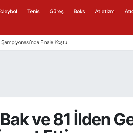
oleybol
Tenis
Güreş
Boks
Atletizm
Atıc
Şampiyonası’nda Finale Koştu
Bak ve 81 İlden G