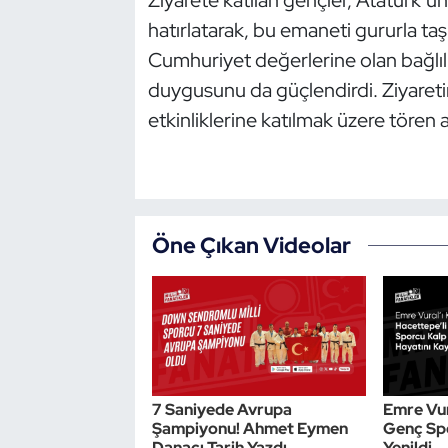
Kempo
hatırlatarak, bu emaneti gururla taşıd
Cumhuriyet değerlerine olan bağlılıkl
Kick Boks
duygusunu da güçlendirdi. Ziyareti
etkinliklerine katılmak üzere tören a
Kürek
Masa Tenisi
Modern Pentatlon
Öne Çıkan Videolar
Motor Sporları
Muay Thai
Okçuluk
7 Saniyede Avrupa
Emre Vur
Optimist
Şampiyonu! Ahmet Eymen
Genç Spo
Danacı Tarih Yazdı
Yenildi