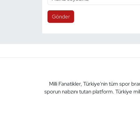
Triatlon
Gönder
Voleybol
Vücut Geliştirme Fitness
Wushu Kungfu
Yelken
Milli Fanatikler, Türkiye'nin tüm spor br
sporun nabzını tutan platform. Türkiye mil
Yüzme