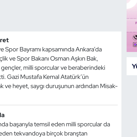
ret
 ve Spor Bayramı kapsamında Ankara’da
ençlik ve Spor Bakanı Osman Aşkın Bak,
Y
 gençler, milli sporcular ve beraberindeki
 etti. Gazi Mustafa Kemal Atatürk’ün
k ve heyet, saygı duruşunun ardından Misak-
da
anda başarıyla temsil eden milli sporcular da
meden tekvandoya birçok branştan