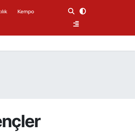
ılık
Kempo
ençler