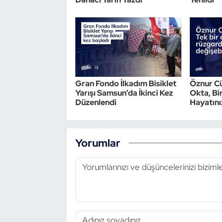
Oryantiring
Özel Sporcular
Paralimpik
Gran Fondo İlkadım Bisiklet
Öznur Cü
Ragbi
Yarışı Samsun’da İkinci Kez
Okta, Bi
Düzenlendi
Hayatını
Satranç
Su Topu
Yorumlar
Sualtı Sporları
Tekvando
Tenis