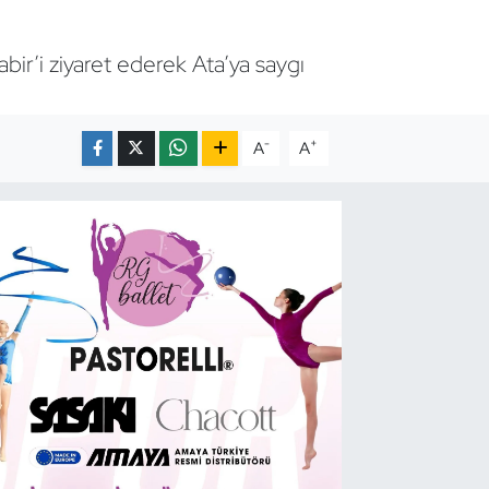
bir’i ziyaret ederek Ata’ya saygı
-
+
A
A