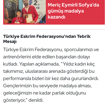
Kempo
Meriç Eymirli Sofya’da
gümüş madalya
kazandı
Kick Boks
Kürek
Türkiye Eskrim Federasyonu'ndan Tebrik
Mesajı
Masa Tenisi
Türkiye Eskrim Federasyonu, sporcularımızı ve
Modern Pentatlon
antrenörlerini elde edilen başarıdan dolayı
kutladı. Yapılan açıklamada, “Yıldız kadın kılıç
Motor Sporları
takımımız, uluslararası arenada gösterdiği bu
performansla bizleri bir kez daha gururlandırdı.
Muay Thai
Gençlerimizin bu seviyede madalya alması,
Okçuluk
geleceğimizin ne kadar parlak olduğunu
gösteriyor,” denildi.
Optimist