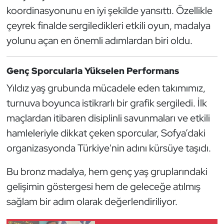
Güreş
koordinasyonunu en iyi şekilde yansıttı. Özellikle
çeyrek finalde sergiledikleri etkili oyun, madalya
Halter
yolunu açan en önemli adımlardan biri oldu.
Hava Sporları
Genç Sporcularla Yükselen Performans
Hentbol
Yıldız yaş grubunda mücadele eden takımımız,
turnuva boyunca istikrarlı bir grafik sergiledi. İlk
İşitme Engelli Sporcular
maçlardan itibaren disiplinli savunmaları ve etkili
Judo ve Kuraş
hamleleriyle dikkat çeken sporcular, Sofya’daki
organizasyonda Türkiye'nin adını kürsüye taşıdı.
Kano ve Rafting
Bu bronz madalya, hem genç yaş gruplarındaki
Karate
gelişimin göstergesi hem de geleceğe atılmış
sağlam bir adım olarak değerlendiriliyor.
Kayak