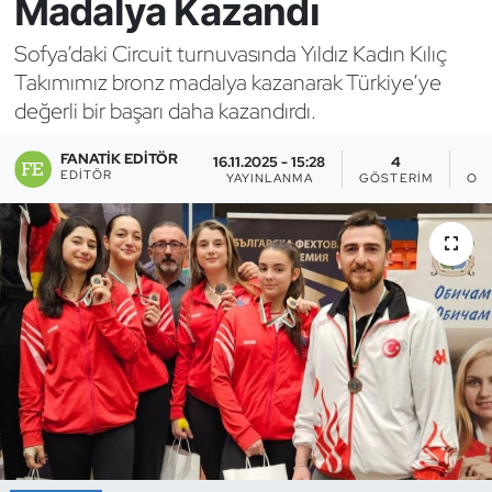
Madalya Kazandı
Bocce Bowling Dart
Sofya’daki Circuit turnuvasında Yıldız Kadın Kılıç
Takımımız bronz madalya kazanarak Türkiye’ye
Boks
değerli bir başarı daha kazandırdı.
Briç
FANATIK EDITÖR
16.11.2025 - 15:28
4
EDITÖR
YAYINLANMA
GÖSTERIM
OK
Buz Hokeyi
Buz Pateni
Çim Hokeyi
Cimnastik
Curling
Dağcılık