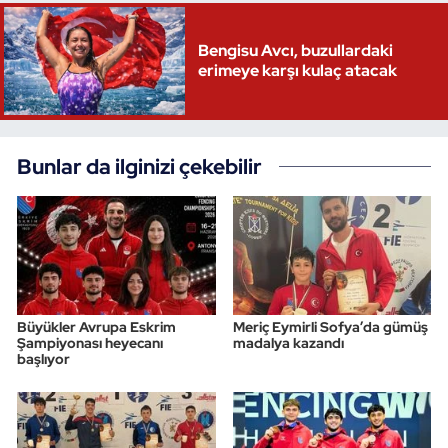
Triatlon
Bengisu Avcı, buzullardaki
erimeye karşı kulaç atacak
Voleybol
Vücut Geliştirme Fitness
Bunlar da ilginizi çekebilir
Wushu Kungfu
Yelken
Yüzme
Büyükler Avrupa Eskrim
Meriç Eymirli Sofya’da gümüş
Şampiyonası heyecanı
madalya kazandı
başlıyor