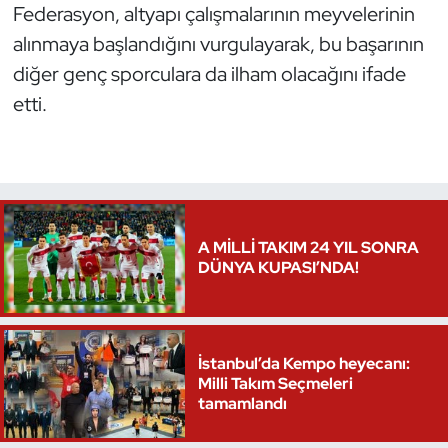
Federasyon, altyapı çalışmalarının meyvelerinin
Oryantiring
alınmaya başlandığını vurgulayarak, bu başarının
diğer genç sporculara da ilham olacağını ifade
Özel Sporcular
etti.
Paralimpik
Ragbi
Satranç
A MİLLİ TAKIM 24 YIL SONRA
DÜNYA KUPASI’NDA!
Su Topu
Sualtı Sporları
İstanbul’da Kempo heyecanı:
Milli Takım Seçmeleri
Tekvando
tamamlandı
Tenis