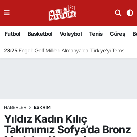
Atıcılık
Futbol
Basketbol
Voleybol
Tenis
Güreş
B
Atletizm
23:25
Engelli Golf Millileri Almanya'da Türkiye'yi Temsil Edecek
Badminton
Basketbol
Beyzbol
Bilardo
HABERLER
ESKRIM
Yıldız Kadın Kılıç
Binicilik
Takımımız Sofya’da Bronz
Bisiklet