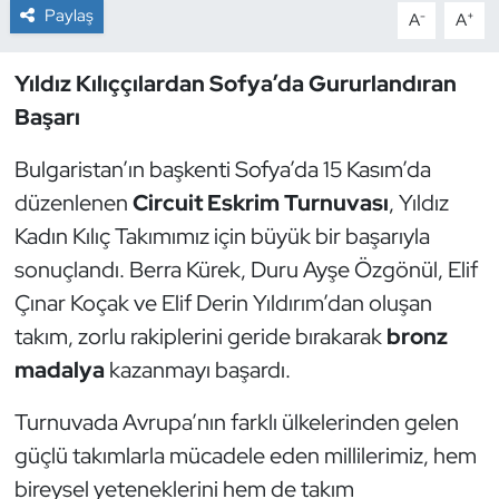
Paylaş
-
+
A
A
Dans Sporları
Yıldız Kılıççılardan Sofya’da Gururlandıran
Dövüş Sanatı
Başarı
E-Spor
Bulgaristan’ın başkenti Sofya’da 15 Kasım’da
düzenlenen
Circuit Eskrim Turnuvası
, Yıldız
Eskrim
Kadın Kılıç Takımımız için büyük bir başarıyla
sonuçlandı. Berra Kürek, Duru Ayşe Özgönül, Elif
Futbol
Çınar Koçak ve Elif Derin Yıldırım’dan oluşan
takım, zorlu rakiplerini geride bırakarak
bronz
Futsal
madalya
kazanmayı başardı.
Genel
Turnuvada Avrupa’nın farklı ülkelerinden gelen
Golf
güçlü takımlarla mücadele eden millilerimiz, hem
bireysel yeteneklerini hem de takım