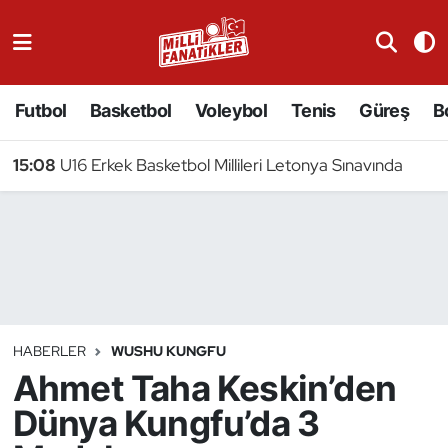
Atıcılık
Futbol
Basketbol
Voleybol
Tenis
Güreş
B
Atletizm
15:08
U16 Erkek Basketbol Millileri Letonya Sınavında
Badminton
Basketbol
Beyzbol
Bilardo
HABERLER
WUSHU KUNGFU
Ahmet Taha Keskin’den
Binicilik
Dünya Kungfu’da 3
Bisiklet