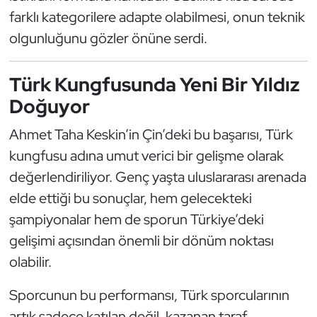
farklı kategorilere adapte olabilmesi, onun teknik
Oryantiring
olgunluğunu gözler önüne serdi.
Özel Sporcular
Türk Kungfusunda Yeni Bir Yıldız
Paralimpik
Doğuyor
Ragbi
Ahmet Taha Keskin’in Çin’deki bu başarısı, Türk
kungfusu adına umut verici bir gelişme olarak
Satranç
değerlendiriliyor. Genç yaşta uluslararası arenada
elde ettiği bu sonuçlar, hem gelecekteki
Su Topu
şampiyonalar hem de sporun Türkiye’deki
Sualtı Sporları
gelişimi açısından önemli bir dönüm noktası
olabilir.
Tekvando
Sporcunun bu performansı, Türk sporcularının
Tenis
artık sadece katılan değil, kazanan taraf