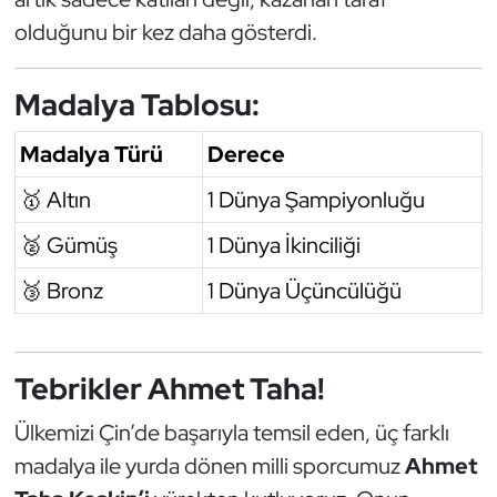
olduğunu bir kez daha gösterdi.
Triatlon
Madalya Tablosu:
Voleybol
Madalya Türü
Derece
Vücut Geliştirme Fitness
🥇 Altın
1 Dünya Şampiyonluğu
Wushu Kungfu
🥈 Gümüş
1 Dünya İkinciliği
Yelken
🥉 Bronz
1 Dünya Üçüncülüğü
Yüzme
Tebrikler Ahmet Taha!
Ülkemizi Çin’de başarıyla temsil eden, üç farklı
madalya ile yurda dönen milli sporcumuz
Ahmet