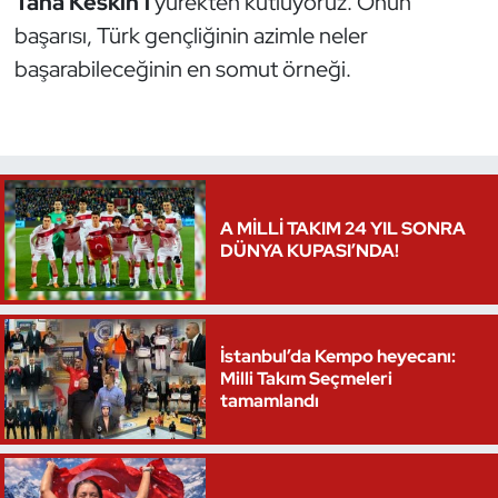
Taha Keskin’i
yürekten kutluyoruz. Onun
başarısı, Türk gençliğinin azimle neler
başarabileceğinin en somut örneği.
A MİLLİ TAKIM 24 YIL SONRA
DÜNYA KUPASI’NDA!
İstanbul’da Kempo heyecanı:
Milli Takım Seçmeleri
tamamlandı