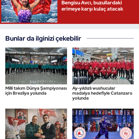
Bengisu Avcı, buzullardaki
erimeye karşı kulaç atacak
Bunlar da ilginizi çekebilir
Milli takım Dünya Şampiyonası
Ay-yıldızlı wushucular
için Brezilya yolunda
madalya hedefiyle Catanzaro
yolunda