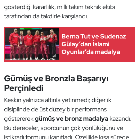
Kempo
gösterdiği kararlılık, milli takım teknik ekibi
tarafından da takdirle karşılandı.
Kick Boks
Berna Tut ve Sudenaz
Kürek
Gülay’dan İslami
Oyunlar’da madalya
Masa Tenisi
Modern Pentatlon
Gümüş ve Bronzla Başarıyı
Motor Sporları
Perçinledi
Keskin yalnızca altınla yetinmedi; diğer iki
Muay Thai
disiplinde de üst düzey bir performans
Okçuluk
göstererek
gümüş ve bronz madalya
kazandı.
Bu dereceler, sporcunun çok yönlülüğünü ve
Optimist
istikrarlı formunu kanıtladı. Özellikle kısa sürede