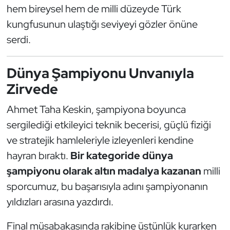
Güreş
hem bireysel hem de milli düzeyde Türk
kungfusunun ulaştığı seviyeyi gözler önüne
Halter
serdi.
Hava Sporları
Dünya Şampiyonu Unvanıyla
Hentbol
Zirvede
Ahmet Taha Keskin, şampiyona boyunca
İşitme Engelli Sporcular
sergilediği etkileyici teknik becerisi, güçlü fiziği
Judo ve Kuraş
ve stratejik hamleleriyle izleyenleri kendine
hayran bıraktı.
Bir kategoride dünya
Kano ve Rafting
şampiyonu olarak altın madalya kazanan
milli
sporcumuz, bu başarısıyla adını şampiyonanın
Karate
yıldızları arasına yazdırdı.
Kayak
Final müsabakasında rakibine üstünlük kurarken