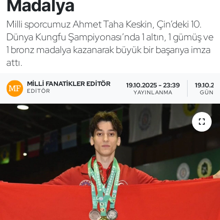
Madalya
Bocce Bowling Dart
Milli sporcumuz Ahmet Taha Keskin, Çin’deki 10.
Dünya Kungfu Şampiyonası’nda 1 altın, 1 gümüş ve
Boks
1 bronz madalya kazanarak büyük bir başarıya imza
attı.
Briç
MILLI FANATIKLER EDITÖR
19.10.2025 - 23:39
19.10.20
Buz Hokeyi
EDITÖR
YAYINLANMA
GÜNC
Buz Pateni
Çim Hokeyi
Cimnastik
Curling
Dağcılık