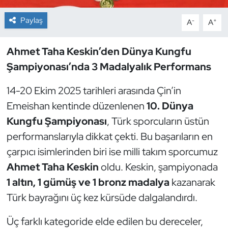
Paylaş
-
+
A
A
Dans Sporları
Dövüş Sanatı
Ahmet Taha Keskin’den Dünya Kungfu
Şampiyonası’nda 3 Madalyalık Performans
E-Spor
14-20 Ekim 2025 tarihleri arasında Çin’in
Eskrim
Emeishan kentinde düzenlenen
10. Dünya
Kungfu Şampiyonası
, Türk sporcuların üstün
Futbol
performanslarıyla dikkat çekti. Bu başarıların en
çarpıcı isimlerinden biri ise milli takım sporcumuz
Futsal
Ahmet Taha Keskin
oldu. Keskin, şampiyonada
Genel
1 altın, 1 gümüş ve 1 bronz madalya
kazanarak
Türk bayrağını üç kez kürsüde dalgalandırdı.
Golf
Üç farklı kategoride elde edilen bu dereceler,