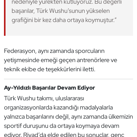
nedeniyle yürekten kutluyoruz. Bu değerli
başarılar, Türk Wushu’sunun yükselen
Triatlon
grafiğini bir kez daha ortaya koymuştur.”
Voleybol
Vücut Geliştirme Fitness
Federasyon, aynı zamanda sporcuların
Wushu Kungfu
yetişmesinde emeği geçen antrenörlere ve
teknik ekibe de teşekkürlerini iletti.
Yelken
Ay-Yıldızlı Başarılar Devam Ediyor
Yüzme
Türk Wushu takımı, uluslararası
organizasyonlarda kazandığı madalyalarla
yalnızca başarılarını değil, aynı zamanda ülkemizin
sportif duruşunu da ortaya koymaya devam
ediyor. Riyad’da elde edilen bu sonuçlar, genç