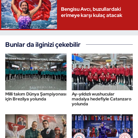
Bengisu Avcı, buzullardaki
erimeye karşı kulaç atacak
Bunlar da ilginizi çekebilir
Milli takım Dünya Şampiyonası
Ay-yıldızlı wushucular
için Brezilya yolunda
madalya hedefiyle Catanzaro
yolunda