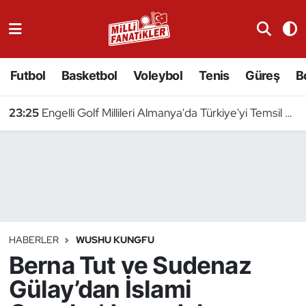
Atıcılık
Futbol
Basketbol
Voleybol
Tenis
Güreş
B
Atletizm
23:25
Engelli Golf Millileri Almanya'da Türkiye'yi Temsil Edecek
Badminton
Basketbol
Beyzbol
Bilardo
HABERLER
WUSHU KUNGFU
Berna Tut ve Sudenaz
Binicilik
Gülay’dan İslami
Bisiklet