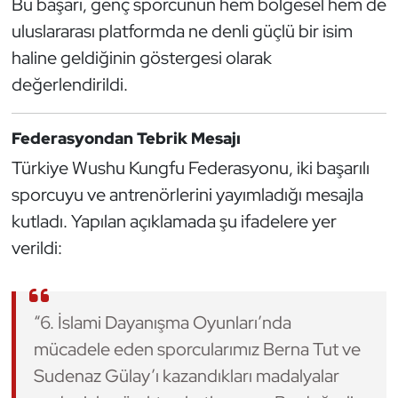
Bu başarı, genç sporcunun hem bölgesel hem de
Oryantiring
uluslararası platformda ne denli güçlü bir isim
haline geldiğinin göstergesi olarak
Özel Sporcular
değerlendirildi.
Paralimpik
Federasyondan Tebrik Mesajı
Ragbi
Türkiye Wushu Kungfu Federasyonu, iki başarılı
sporcuyu ve antrenörlerini yayımladığı mesajla
Satranç
kutladı. Yapılan açıklamada şu ifadelere yer
verildi:
Su Topu
Sualtı Sporları
“6. İslami Dayanışma Oyunları’nda
Tekvando
mücadele eden sporcularımız Berna Tut ve
Sudenaz Gülay’ı kazandıkları madalyalar
Tenis