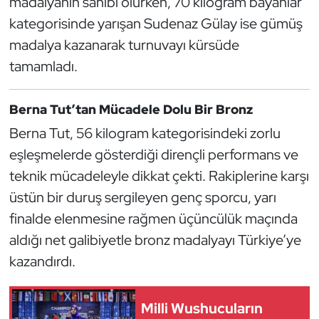
madalyanın sahibi olurken, 70 kilogram bayanlar
Güreş
kategorisinde yarışan Sudenaz Gülay ise gümüş
Halter
madalya kazanarak turnuvayı kürsüde
tamamladı.
Hava Sporları
Berna Tut’tan Mücadele Dolu Bir Bronz
Hentbol
Berna Tut, 56 kilogram kategorisindeki zorlu
İşitme Engelli Sporcular
eşleşmelerde gösterdiği dirençli performans ve
teknik mücadeleyle dikkat çekti. Rakiplerine karşı
Judo ve Kuraş
üstün bir duruş sergileyen genç sporcu, yarı
finalde elenmesine rağmen üçüncülük maçında
Kano ve Rafting
aldığı net galibiyetle bronz madalyayı Türkiye’ye
Karate
kazandırdı.
Kayak
Milli Wushucuların