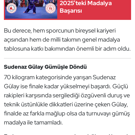
2025’teki Madalya
Kempo
Başarısı
Kick Boks
Bu derece, hem sporcunun bireysel kariyeri
Kürek
açısından hem de milli takımın genel madalya
tablosuna katkı bakımından önemli bir adım oldu.
Masa Tenisi
Sudenaz Gülay Gümüşle Döndü
Modern Pentatlon
70 kilogram kategorisinde yarışan Sudenaz
Motor Sporları
Gülay ise finale kadar yükselmeyi başardı. Güçlü
rakipleri karşısında sergilediği özgüvenli duruş ve
Muay Thai
teknik üstünlükle dikkatleri üzerine çeken Gülay,
finalde az farkla mağlup olsa da turnuvayı gümüş
Okçuluk
madalya ile tamamladı.
Optimist