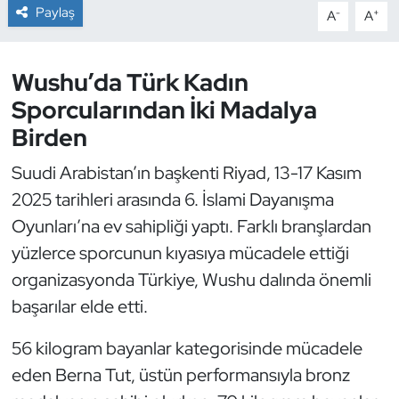
Paylaş
-
+
A
A
Dans Sporları
Wushu’da Türk Kadın
Dövüş Sanatı
Sporcularından İki Madalya
Birden
E-Spor
Suudi Arabistan’ın başkenti Riyad, 13-17 Kasım
Eskrim
2025 tarihleri arasında 6. İslami Dayanışma
Futbol
Oyunları’na ev sahipliği yaptı. Farklı branşlardan
yüzlerce sporcunun kıyasıya mücadele ettiği
Futsal
organizasyonda Türkiye, Wushu dalında önemli
başarılar elde etti.
Genel
56 kilogram bayanlar kategorisinde mücadele
Golf
eden Berna Tut, üstün performansıyla bronz