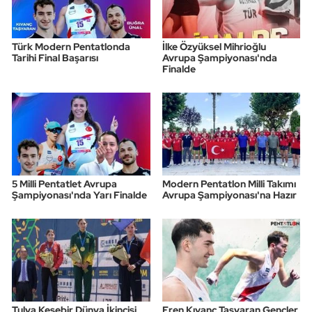
Triatlon
Türk Modern Pentatlonda
İlke Özyüksel Mihrioğlu
Tarihi Final Başarısı
Avrupa Şampiyonası'nda
Voleybol
Finalde
Vücut Geliştirme Fitness
Wushu Kungfu
Yelken
5 Milli Pentatlet Avrupa
Modern Pentatlon Milli Takımı
Şampiyonası'nda Yarı Finalde
Avrupa Şampiyonası'na Hazır
Yüzme
Tulya Kesebir Dünya İkincisi
Eren Kıvanç Taşyaran Gençler