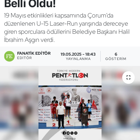
Belli Oldu!
Bocce Bowling Dart
19 Mayıs etkinlikleri kapsamında Çorum’da
düzenlenen U-15 Laser-Run yarışında dereceye
Boks
giren sporculara ödüllerini Belediye Başkanı Halil
İbrahim Aşgın verdi.
Briç
FANATIK EDITÖR
19.05.2025 - 18:43
6
Buz Hokeyi
EDITÖR
YAYINLANMA
GÖSTERIM
Buz Pateni
Çim Hokeyi
Cimnastik
Curling
Dağcılık