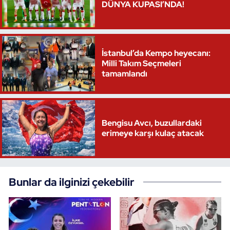
DÜNYA KUPASI’NDA!
Oryantiring
Özel Sporcular
İstanbul’da Kempo heyecanı:
Milli Takım Seçmeleri
Paralimpik
tamamlandı
Ragbi
Satranç
Bengisu Avcı, buzullardaki
erimeye karşı kulaç atacak
Su Topu
Sualtı Sporları
Bunlar da ilginizi çekebilir
Tekvando
Tenis