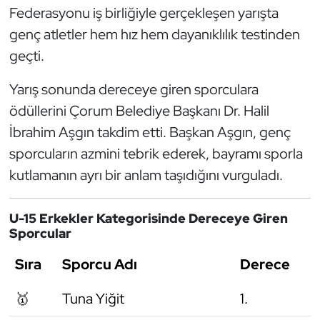
Güreş
Federasyonu iş birliğiyle gerçekleşen yarışta
genç atletler hem hız hem dayanıklılık testinden
Halter
geçti.
Hava Sporları
Yarış sonunda dereceye giren sporculara
ödüllerini Çorum Belediye Başkanı Dr. Halil
Hentbol
İbrahim Aşgın takdim etti. Başkan Aşgın, genç
İşitme Engelli Sporcular
sporcuların azmini tebrik ederek, bayramı sporla
kutlamanın ayrı bir anlam taşıdığını vurguladı.
Judo ve Kuraş
U-15 Erkekler Kategorisinde Dereceye Giren
Kano ve Rafting
Sporcular
Karate
Sıra
Sporcu Adı
Derece
Kayak
🥇
Tuna Yiğit
1.