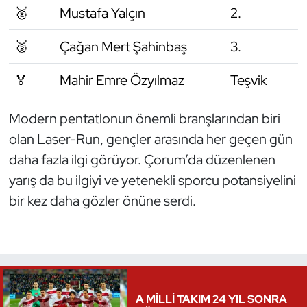
🥈
Mustafa Yalçın
2.
Kempo
🥉
Çağan Mert Şahinbaş
3.
Kick Boks
🏅
Mahir Emre Özyılmaz
Teşvik
Kürek
Modern pentatlonun önemli branşlarından biri
Masa Tenisi
olan Laser-Run, gençler arasında her geçen gün
Modern Pentatlon
daha fazla ilgi görüyor. Çorum’da düzenlenen
yarış da bu ilgiyi ve yetenekli sporcu potansiyelini
Motor Sporları
bir kez daha gözler önüne serdi.
Muay Thai
Okçuluk
Optimist
A MİLLİ TAKIM 24 YIL SONRA