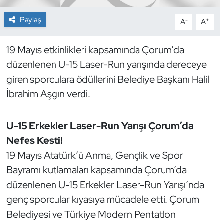
Paylaş
-
+
A
A
Dans Sporları
Dövüş Sanatı
19 Mayıs etkinlikleri kapsamında Çorum’da
düzenlenen U-15 Laser-Run yarışında dereceye
E-Spor
giren sporculara ödüllerini Belediye Başkanı Halil
İbrahim Aşgın verdi.
Eskrim
Futbol
U-15 Erkekler Laser-Run Yarışı Çorum’da
Nefes Kesti!
Futsal
19 Mayıs Atatürk’ü Anma, Gençlik ve Spor
Bayramı kutlamaları kapsamında Çorum’da
Genel
düzenlenen U-15 Erkekler Laser-Run Yarışı’nda
Golf
genç sporcular kıyasıya mücadele etti. Çorum
Belediyesi ve Türkiye Modern Pentatlon