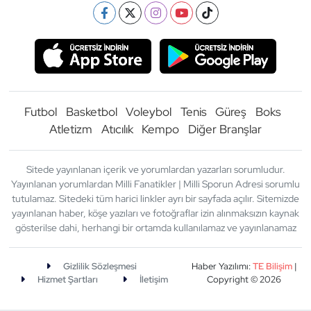
Futbol
Basketbol
Voleybol
Tenis
Güreş
Boks
Atletizm
Atıcılık
Kempo
Diğer Branşlar
Sitede yayınlanan içerik ve yorumlardan yazarları sorumludur.
Yayınlanan yorumlardan Milli Fanatikler | Milli Sporun Adresi sorumlu
tutulamaz. Sitedeki tüm harici linkler ayrı bir sayfada açılır. Sitemizde
yayınlanan haber, köşe yazıları ve fotoğraflar izin alınmaksızın kaynak
gösterilse dahi, herhangi bir ortamda kullanılamaz ve yayınlanamaz
Gizlilik Sözleşmesi
Haber Yazılımı:
TE Bilişim
|
Hizmet Şartları
İletişim
Copyright © 2026