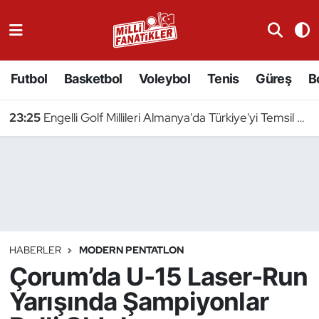
Atıcılık
Futbol
Basketbol
Voleybol
Tenis
Güreş
B
Atletizm
23:25
Engelli Golf Millileri Almanya'da Türkiye'yi Temsil Edecek
Badminton
Basketbol
Beyzbol
Bilardo
HABERLER
MODERN PENTATLON
Çorum’da U-15 Laser-Run
Binicilik
Yarışında Şampiyonlar
Bisiklet