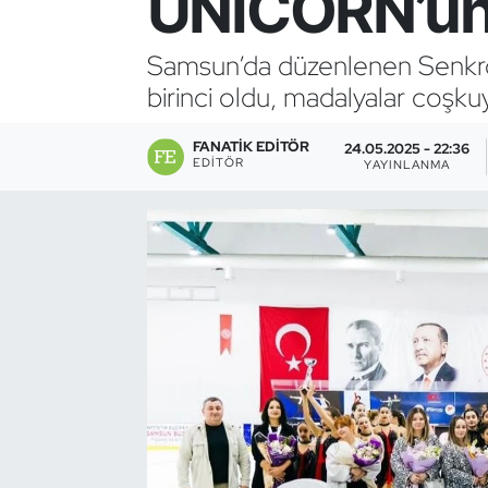
UNICORN’un
Bocce Bowling Dart
Samsun’da düzenlenen Senkro
birinci oldu, madalyalar coşkuy
Boks
FANATIK EDITÖR
Briç
24.05.2025 - 22:36
EDITÖR
YAYINLANMA
Buz Hokeyi
Buz Pateni
Çim Hokeyi
Cimnastik
Curling
Dağcılık