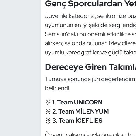
Genç Sporculardan Yet
Güreş
Juvenile kategorisi, senkronize bu
Halter
uyumunun en iyi şekilde sergilendiğ
Hava Sporları
Samsun’daki bu önemli etkinlikte spo
alırken; salonda bulunan izleyiciler
Hentbol
uyumlu koreografiler ve güçlü takı
İşitme Engelli Sporcular
Dereceye Giren Takıml
Turnuva sonunda jüri değerlendirm
Judo ve Kuraş
belirlendi:
Kano ve Rafting
🥇
1. Team UNICORN
Karate
🥈
2. Team MİLENYUM
🥉
3. Team İCEFLİES
Kayak
Özverili çalışmalarıyla öne çıkan bu