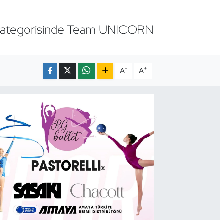
e kategorisinde Team UNICORN
-
+
A
A