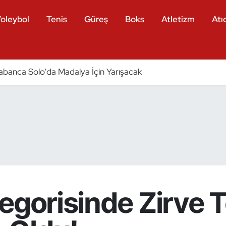
oleybol
Tenis
Güreş
Boks
Atletizm
Atıc
ı Tabanca Solo'da Madalya İçin Yarışacak
tegorisinde Zirve