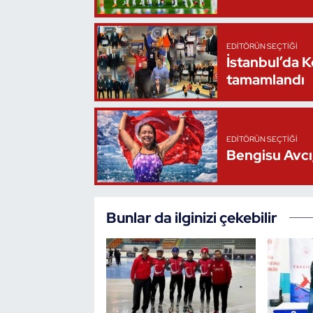
Oryantiring
EDITÖRÜN SEÇTIĞI
Özel Sporcular
İstanbul’da 
tamamlandı
Paralimpik
Ragbi
EDITÖRÜN SEÇTIĞI
Bengisu Avcı,
Satranç
Su Topu
Bunlar da ilginizi çekebilir
Sualtı Sporları
Tekvando
Tenis