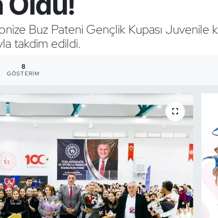
 Oldu!
nize Buz Pateni Gençlik Kupası Juvenil
la takdim edildi.
8
GÖSTERIM