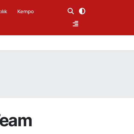
ılık
Kempo
 Team