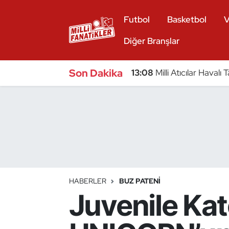
Futbol
Basketbol
V
Atıcılık
Diğer Branşlar
Atletizm
Son Dakika
13:08
Milli Atıcılar Haval
Badminton
Basketbol
Beyzbol
Bilardo
HABERLER
BUZ PATENI
Juvenile Ka
Binicilik
Bisiklet