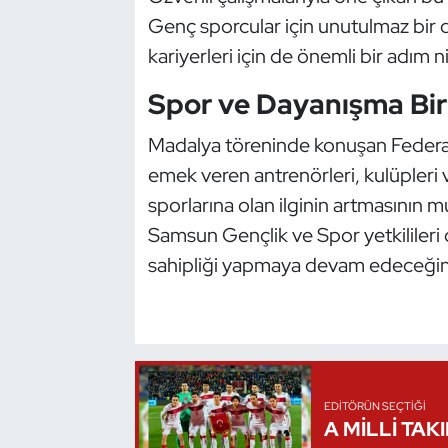
Kempo
Genç sporcular için unutulmaz bir 
kariyerleri için de önemli bir adım n
Kick Boks
Spor ve Dayanışma Bir
Kürek
Madalya töreninde konuşan Federa
Masa Tenisi
emek veren antrenörleri, kulüpleri v
sporlarına olan ilginin artmasının mu
Modern Pentatlon
Samsun Gençlik ve Spor yetkilileri 
sahipliği yapmaya devam edeceğini
Motor Sporları
Muay Thai
Okçuluk
EDITÖRÜN SEÇTIĞI
Optimist
A MİLLİ TAK