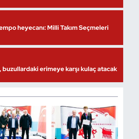
Kempo heyecanı: Milli Takım Seçmeleri
 buzullardaki erimeye karşı kulaç atacak