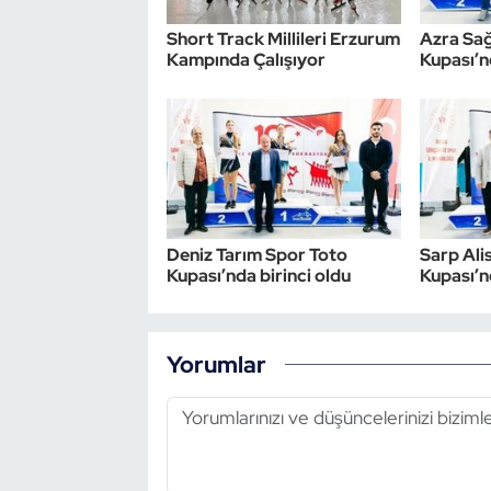
Short Track Millileri Erzurum
Azra Sa
Triatlon
Kampında Çalışıyor
Kupası’n
Voleybol
Vücut Geliştirme Fitness
Wushu Kungfu
Deniz Tarım Spor Toto
Sarp Ali
Yelken
Kupası’nda birinci oldu
Kupası’n
Yüzme
Yorumlar