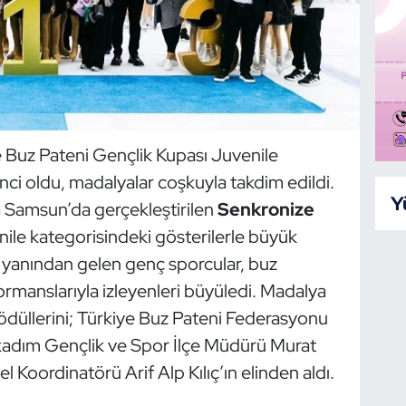
Buz Pateni Gençlik Kupası Juvenile
i oldu, madalyalar coşkuyla takdim edildi.
Y
a Samsun’da gerçekleştirilen
Senkronize
nile kategorisindeki gösterilerle büyük
r yanından gelen genç sporcular, buz
ormanslarıyla izleyenleri büyüledi. Madalya
ödüllerini; Türkiye Buz Pateni Federasyonu
kadım Gençlik ve Spor İlçe Müdürü Murat
Koordinatörü Arif Alp Kılıç’ın elinden aldı.