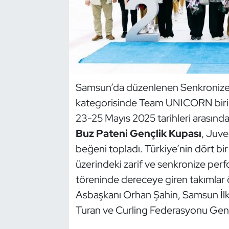
Dans Sporları
Dövüş Sanatı
E-Spor
Samsun’da düzenlenen Senkronize 
kategorisinde Team UNICORN birinc
Eskrim
23-25 Mayıs 2025 tarihleri arasınd
Futbol
Buz Pateni Gençlik Kupası
, Juve
beğeni topladı. Türkiye’nin dört bi
Futsal
üzerindeki zarif ve senkronize perf
töreninde dereceye giren takımlar 
Genel
Asbaşkanı Orhan Şahin, Samsun İl
Golf
Turan ve Curling Federasyonu Genel 