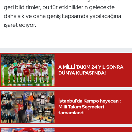
geri bildirimler, bu tür etkinliklerin gelecekte
Oryantiring
daha sık ve daha geniş kapsamda yapılacağına
Özel Sporcular
işaret ediyor.
Paralimpik
Ragbi
A MİLLİ TAKIM 24 YIL SONRA
Satranç
DÜNYA KUPASI’NDA!
Su Topu
Sualtı Sporları
İstanbul’da Kempo heyecanı:
Milli Takım Seçmeleri
tamamlandı
Tekvando
Tenis