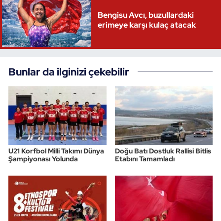
Bengisu Avcı, buzullardaki
Triatlon
erimeye karşı kulaç atacak
Voleybol
Vücut Geliştirme Fitness
Bunlar da ilginizi çekebilir
Wushu Kungfu
Yelken
Yüzme
U21 Korfbol Milli Takımı Dünya
Doğu Batı Dostluk Rallisi Bitlis
Şampiyonası Yolunda
Etabını Tamamladı