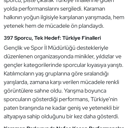
sporcu, piste çıkarak Türkiye finallerine giden
Güreş
yolda performanslarını sergiledi. Karaman
Halter
halkının yoğun ilgisiyle karşılanan yarışmada, hem
yetenek hem de mücadele ön plandaydı.
Hava Sporları
397 Sporcu, Tek Hedef: Türkiye Finalleri
Hentbol
Gençlik ve Spor İl Müdürlüğü destekleriyle
düzenlenen organizasyonda minikler, yıldızlar ve
İşitme Engelli Sporcular
gençler kategorilerinde sporcular kıyasıya yarıştı.
Katılımcıların yaş gruplarına göre sıralandığı
Judo ve Kuraş
yarışlarda, zamana karşı verilen mücadele renkli
Kano ve Rafting
görüntülere sahne oldu. Yarışma boyunca
sporcuların gösterdiği performans, Türkiye’nin
Karate
paten branşında ne kadar geniş ve yetenekli bir
altyapıya sahip olduğunu bir kez daha gösterdi.
Kayak