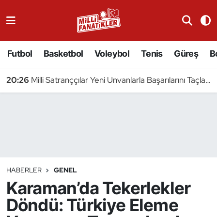
Atıcılık
Futbol
Basketbol
Voleybol
Tenis
Güreş
B
Atletizm
20:26
Milli Satranççılar Yeni Unvanlarla Başarılarını Taçlandırdı
Badminton
20:23
5 Milli Pentatlet Avrupa Şampiyonası'nda Yarı Finalde
Basketbol
Beyzbol
Bilardo
HABERLER
GENEL
Karaman’da Tekerlekler
Binicilik
Döndü: Türkiye Eleme
Bisiklet