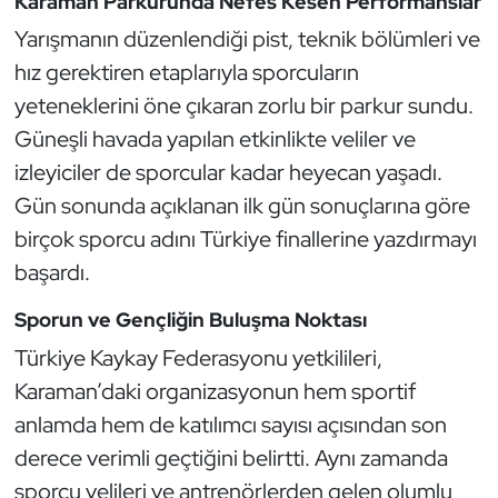
Karaman Parkurunda Nefes Kesen Performanslar
Kempo
Yarışmanın düzenlendiği pist, teknik bölümleri ve
hız gerektiren etaplarıyla sporcuların
Kick Boks
yeteneklerini öne çıkaran zorlu bir parkur sundu.
Kürek
Güneşli havada yapılan etkinlikte veliler ve
izleyiciler de sporcular kadar heyecan yaşadı.
Masa Tenisi
Gün sonunda açıklanan ilk gün sonuçlarına göre
birçok sporcu adını Türkiye finallerine yazdırmayı
Modern Pentatlon
başardı.
Motor Sporları
Sporun ve Gençliğin Buluşma Noktası
Türkiye Kaykay Federasyonu yetkilileri,
Muay Thai
Karaman’daki organizasyonun hem sportif
Okçuluk
anlamda hem de katılımcı sayısı açısından son
derece verimli geçtiğini belirtti. Aynı zamanda
Optimist
sporcu velileri ve antrenörlerden gelen olumlu