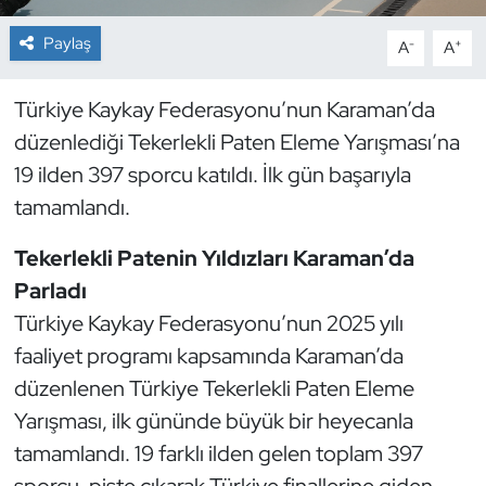
Paylaş
-
+
A
A
Dans Sporları
Dövüş Sanatı
Türkiye Kaykay Federasyonu’nun Karaman’da
düzenlediği Tekerlekli Paten Eleme Yarışması’na
E-Spor
19 ilden 397 sporcu katıldı. İlk gün başarıyla
tamamlandı.
Eskrim
Tekerlekli Patenin Yıldızları Karaman’da
Futbol
Parladı
Türkiye Kaykay Federasyonu’nun 2025 yılı
Futsal
faaliyet programı kapsamında Karaman’da
Genel
düzenlenen Türkiye Tekerlekli Paten Eleme
Yarışması, ilk gününde büyük bir heyecanla
Golf
tamamlandı. 19 farklı ilden gelen toplam 397