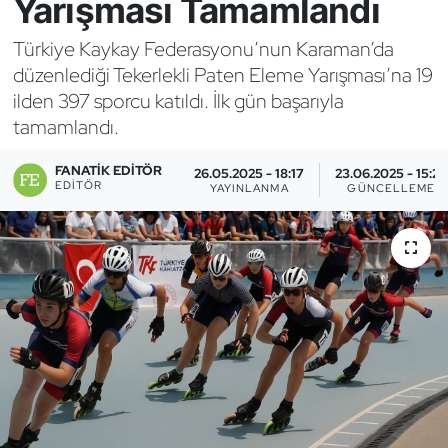
Yarışması Tamamlandı
Bocce Bowling Dart
Türkiye Kaykay Federasyonu’nun Karaman’da
düzenlediği Tekerlekli Paten Eleme Yarışması’na 19
Boks
ilden 397 sporcu katıldı. İlk gün başarıyla
tamamlandı.
Briç
FANATIK EDITÖR
26.05.2025 - 18:17
23.06.2025 - 15:29
Buz Hokeyi
EDITÖR
YAYINLANMA
GÜNCELLEME
Buz Pateni
Çim Hokeyi
Cimnastik
Curling
Dağcılık