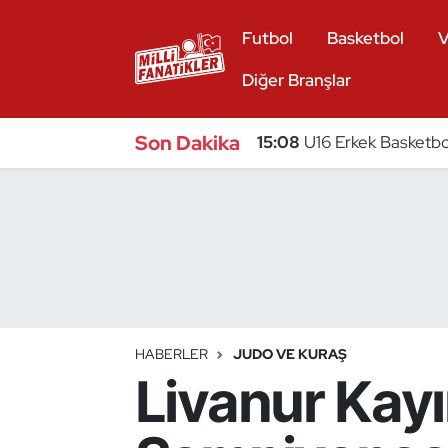
Futbol
Basketbol
V
Atıcılık
Diğer Branşlar
Atletizm
Son Dakika
15:08
U16 Erkek Basketbol
Badminton
Basketbol
Beyzbol
Bilardo
HABERLER
JUDO VE KURAŞ
Livanur Kayı
Binicilik
Bisiklet