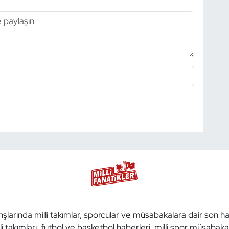
anşlarında milli takımlar, sporcular ve müsabakalara dair son h
li takımları, futbol ve basketbol haberleri, milli spor müsabak