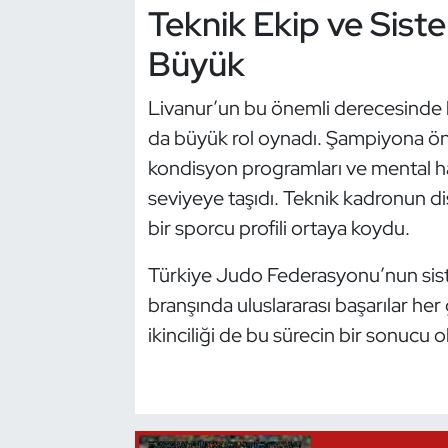
Teknik Ekip ve Sist
Kempo
Büyük
Kick Boks
Livanur’un bu önemli derecesinde b
Kürek
da büyük rol oynadı. Şampiyona önc
kondisyon programları ve mental ha
Masa Tenisi
seviyeye taşıdı. Teknik kadronun disi
Modern Pentatlon
bir sporcu profili ortaya koydu.
Türkiye Judo Federasyonu’nun siste
Motor Sporları
branşında uluslararası başarılar her
Muay Thai
ikinciliği de bu sürecin bir sonucu o
Okçuluk
Optimist