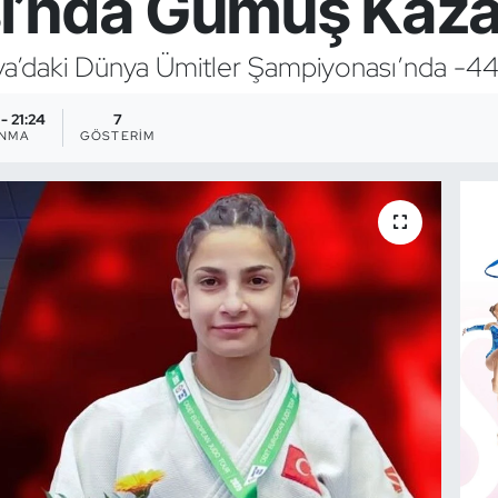
ı’nda Gümüş Kaza
fya’daki Dünya Ümitler Şampiyonası’nda -44 
- 21:24
7
ANMA
GÖSTERIM