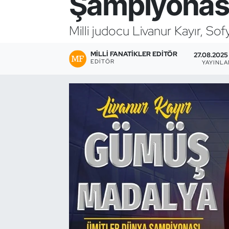
Şampiyonas
Bocce Bowling Dart
Milli judocu Livanur Kayır, So
Boks
MILLI FANATIKLER EDITÖR
27.08.2025 
EDITÖR
YAYINL
Briç
Buz Hokeyi
Buz Pateni
Çim Hokeyi
Cimnastik
Curling
Dağcılık