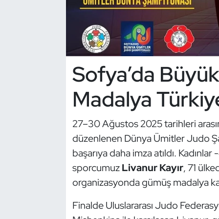
Dans Sporları
Dövüş Sanatı
Sofya’da Büyük
E-Spor
Madalya Türkiy
Eskrim
27–30 Ağustos 2025 tarihleri arası
Futbol
düzenlenen Dünya Ümitler Judo Şam
Futsal
başarıya daha imza atıldı. Kadınlar
sporcumuz
Livanur Kayır
, 71 ülk
Genel
organizasyonda gümüş madalya kaza
Golf
Finalde Uluslararası Judo Federa