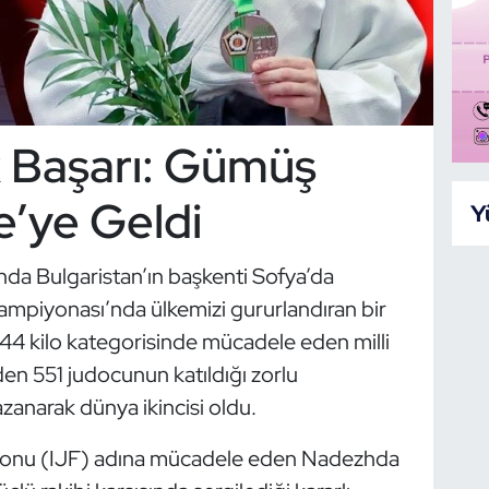
 Başarı: Gümüş
e’ye Geldi
Y
nda Bulgaristan’ın başkenti Sofya’da
piyonası’nda ülkemizi gururlandıran bir
 -44 kilo kategorisinde mücadele eden milli
eden 551 judocunun katıldığı zorlu
narak dünya ikincisi oldu.
syonu (IJF) adına mücadele eden Nadezhda