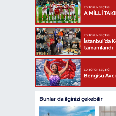
Oryantiring
EDITÖRÜN SEÇTIĞI
A MİLLİ TAK
Özel Sporcular
Paralimpik
EDITÖRÜN SEÇTIĞI
İstanbul’da 
tamamlandı
Ragbi
Satranç
EDITÖRÜN SEÇTIĞI
Su Topu
Bengisu Avcı,
Sualtı Sporları
Bunlar da ilginizi çekebilir
Tekvando
Tenis