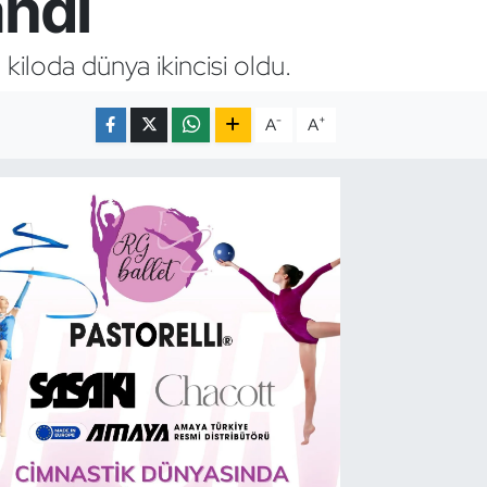
ndı
kiloda dünya ikincisi oldu.
-
+
A
A