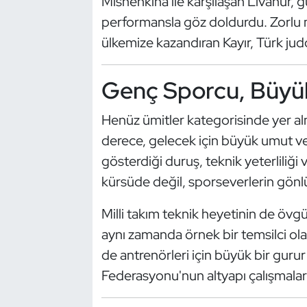
Mishenkina ile karşılaşan Livanur, gü
Güreş
performansla göz doldurdu. Zorlu
Halter
ülkemize kazandıran Kayır, Türk judo
Hava Sporları
Genç Sporcu, Büy
Hentbol
Henüz ümitler kategorisinde yer al
derece, gelecek için büyük umut 
İşitme Engelli Sporcular
gösterdiği duruş, teknik yeterliliği
Judo ve Kuraş
kürsüde değil, sporseverlerin gönl
Milli takım teknik heyetinin de övgüy
Kano ve Rafting
aynı zamanda örnek bir temsilci ola
Karate
de antrenörleri için büyük bir guru
Federasyonu'nun altyapı çalışmaları
Kayak