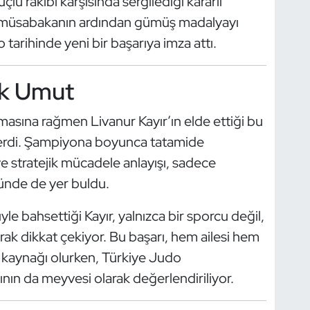
çlü rakibi karşısında sergilediği kararlı
 müsabakanın ardından gümüş madalyayı
 tarihinde yeni bir başarıya imza attı.
ük Umut
masına rağmen Livanur Kayır’ın elde ettiği bu
verdi. Şampiyona boyunca tatamide
 ve stratejik mücadele anlayışı, sadece
ünde de yer buldu.
le bahsettiği Kayır, yalnızca bir sporcu değil,
rak dikkat çekiyor. Bu başarı, hem ailesi hem
r kaynağı olurken, Türkiye Judo
nın da meyvesi olarak değerlendiriliyor.