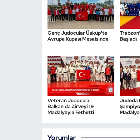
Triatlon
Voleybol
Genç Judocular Üsküp'te
Trabzon'
Avrupa Kupası Mesaisinde
Başladı
Vücut Geliştirme Fitness
Wushu Kungfu
Yelken
Yüzme
Veteran Judocular
Judoda 
Balkan'da Zirveyi 19
Şampiyo
Madalyayla Fethetti
Madalyal
Yorumlar