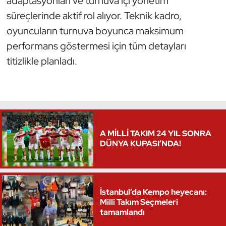
adaptasyonları ve turnuva içi yönetim
süreçlerinde aktif rol alıyor. Teknik kadro,
Triatlon
oyuncuların turnuva boyunca maksimum
performans göstermesi için tüm detayları
Voleybol
titizlikle planladı.
Vücut Geliştirme Fitness
Wushu Kungfu
Yelken
A MİLLİ TAKIM 24 YIL SONRA
DÜNYA KUPASI’NDA!
Yüzme
İstanbul’da Kempo heyecanı:
Milli Takım Seçmeleri
tamamlandı