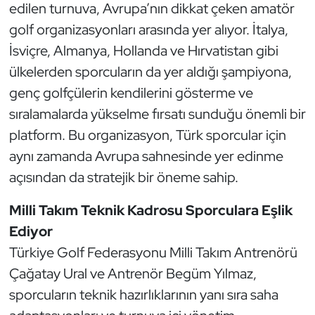
edilen turnuva, Avrupa’nın dikkat çeken amatör
Oryantiring
golf organizasyonları arasında yer alıyor. İtalya,
İsviçre, Almanya, Hollanda ve Hırvatistan gibi
Özel Sporcular
ülkelerden sporcuların da yer aldığı şampiyona,
genç golfçülerin kendilerini gösterme ve
Paralimpik
sıralamalarda yükselme fırsatı sunduğu önemli bir
Ragbi
platform. Bu organizasyon, Türk sporcular için
aynı zamanda Avrupa sahnesinde yer edinme
Satranç
açısından da stratejik bir öneme sahip.
Su Topu
Milli Takım Teknik Kadrosu Sporculara Eşlik
Ediyor
Sualtı Sporları
Türkiye Golf Federasyonu Milli Takım Antrenörü
Tekvando
Çağatay Ural ve Antrenör Begüm Yılmaz,
sporcuların teknik hazırlıklarının yanı sıra saha
Tenis