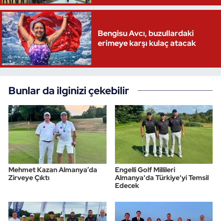
Bengisu Avcı, buzullardaki
erimeye karşı kulaç atacak
Bunlar da ilginizi çekebilir
Mehmet Kazan Almanya’da
Engelli Golf Millileri
Zirveye Çıktı
Almanya'da Türkiye'yi Temsil
Edecek