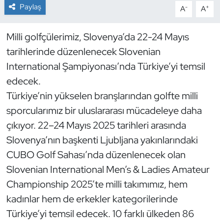
Paylaş
-
+
A
A
Dans Sporları
Milli golfçülerimiz, Slovenya’da 22-24 Mayıs
Dövüş Sanatı
tarihlerinde düzenlenecek Slovenian
International Şampiyonası’nda Türkiye’yi temsil
E-Spor
edecek.
Türkiye’nin yükselen branşlarından golfte milli
Eskrim
sporcularımız bir uluslararası mücadeleye daha
Futbol
çıkıyor. 22–24 Mayıs 2025 tarihleri arasında
Slovenya’nın başkenti Ljubljana yakınlarındaki
Futsal
CUBO Golf Sahası’nda düzenlenecek olan
Slovenian International Men’s & Ladies Amateur
Genel
Championship 2025’te milli takımımız, hem
kadınlar hem de erkekler kategorilerinde
Golf
Türkiye’yi temsil edecek. 10 farklı ülkeden 86