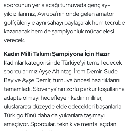
Güreş
sporcunun yer alacağı turnuvada genç ay-
yıldızlılarımız, Avrupa’nın önde gelen amatör
Halter
golfçüleriyle aynı sahayı paylaşarak hem tecrübe
kazanacak hem de şampiyonluk mücadelesi
Hava Sporları
verecek.
Hentbol
Kadın Milli Takımı Şampiyona İçin Hazır
İşitme Engelli Sporcular
Kadınlar kategorisinde Türkiye’yi temsil edecek
sporcularımız Ayşe Altıntaş, İrem Demir, Sude
Judo ve Kuraş
Bay ve Ayşe Demir, turnuva öncesi hazırlıklarını
tamamladı. Slovenya’nın zorlu parkur koşullarına
Kano ve Rafting
adapte olmayı hedefleyen kadın milliler,
uluslararası düzeyde elde edecekleri başarılarla
Karate
Türk golfünü daha da yukarılara taşımayı
Kayak
amaçlıyor. Sporcular, teknik ve mental açıdan