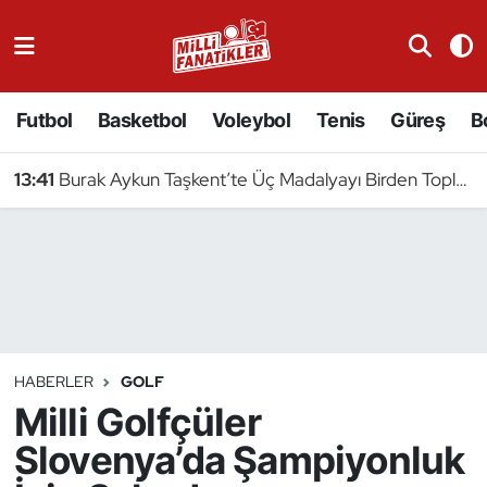
Atıcılık
Futbol
Basketbol
Voleybol
Tenis
Güreş
B
Atletizm
13:41
Burak Aykun Taşkent’te Üç Madalyayı Birden Topladı
Badminton
Basketbol
Beyzbol
Bilardo
HABERLER
GOLF
Milli Golfçüler
Binicilik
Slovenya’da Şampiyonluk
Bisiklet