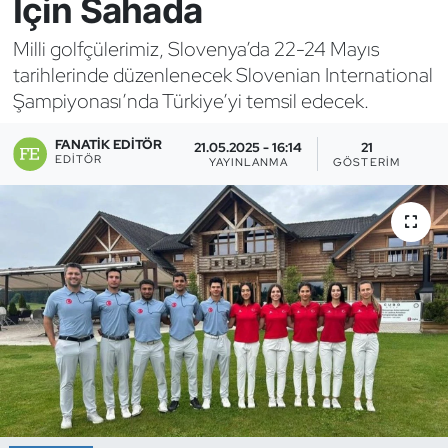
İçin Sahada
Bocce Bowling Dart
Milli golfçülerimiz, Slovenya’da 22-24 Mayıs
tarihlerinde düzenlenecek Slovenian International
Boks
Şampiyonası’nda Türkiye’yi temsil edecek.
Briç
FANATIK EDITÖR
21.05.2025 - 16:14
21
EDITÖR
YAYINLANMA
GÖSTERIM
Buz Hokeyi
Buz Pateni
Çim Hokeyi
Cimnastik
Curling
Dağcılık