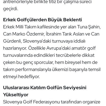
antrenörleriyle birlikte titiz bir çalışma süreci
Kempo
geçirdi.
Kick Boks
Erkek Golfçülerden Büyük Beklenti
Erkek Milli Takım kafilesinde yer alan Tuna Şahin,
Kürek
Can Marko Özdemir, İbrahim Tarık Aslan ve Can
Masa Tenisi
Gürdenli, Slovenya’daki turnuvaya iddialı
hazırlanıyor. Özellikle Avrupa’daki amatör golf
Modern Pentatlon
turnuvalarında edindikleri tecrübelerle dikkat
çeken bu genç sporcular, hem bireysel hem de
Motor Sporları
takım performanslarıyla ülkemizi başarıyla temsil
etmeyi hedefliyor.
Muay Thai
Uluslararası Katılım Golfün Seviyesini
Okçuluk
Yükseltiyor
Optimist
Slovenya Golf Federasyonu tarafından organize