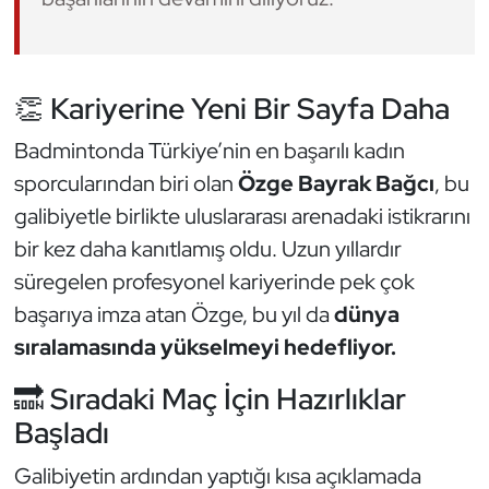
Oryantiring
Özel Sporcular
👏 Kariyerine Yeni Bir Sayfa Daha
Paralimpik
Badmintonda Türkiye’nin en başarılı kadın
sporcularından biri olan
Özge Bayrak Bağcı
, bu
Ragbi
galibiyetle birlikte uluslararası arenadaki istikrarını
bir kez daha kanıtlamış oldu. Uzun yıllardır
Satranç
süregelen profesyonel kariyerinde pek çok
Su Topu
başarıya imza atan Özge, bu yıl da
dünya
sıralamasında yükselmeyi hedefliyor.
Sualtı Sporları
🔜 Sıradaki Maç İçin Hazırlıklar
Tekvando
Başladı
Galibiyetin ardından yaptığı kısa açıklamada
Tenis