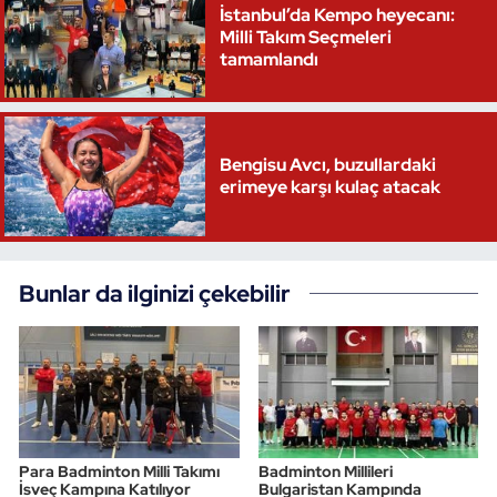
İstanbul’da Kempo heyecanı:
Milli Takım Seçmeleri
tamamlandı
Bengisu Avcı, buzullardaki
erimeye karşı kulaç atacak
Bunlar da ilginizi çekebilir
Para Badminton Milli Takımı
Badminton Millileri
İsveç Kampına Katılıyor
Bulgaristan Kampında