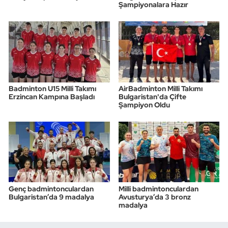
Şampiyonalara Hazır
Badminton U15 Milli Takımı
AirBadminton Milli Takımı
Erzincan Kampına Başladı
Bulgaristan'da Çifte
Şampiyon Oldu
Genç badmintonculardan
Milli badmintonculardan
Bulgaristan’da 9 madalya
Avusturya’da 3 bronz
madalya