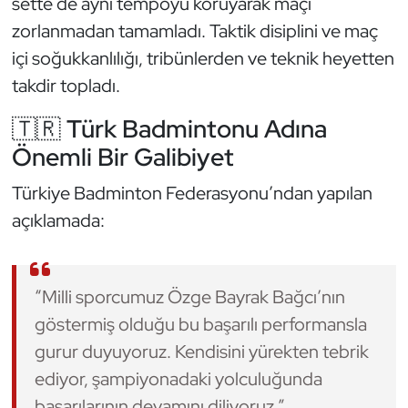
sette de aynı tempoyu koruyarak maçı
Kempo
zorlanmadan tamamladı. Taktik disiplini ve maç
içi soğukkanlılığı, tribünlerden ve teknik heyetten
Kick Boks
takdir topladı.
Kürek
🇹🇷 Türk Badmintonu Adına
Önemli Bir Galibiyet
Masa Tenisi
Türkiye Badminton Federasyonu’ndan yapılan
Modern Pentatlon
açıklamada:
Motor Sporları
“Milli sporcumuz Özge Bayrak Bağcı’nın
Muay Thai
göstermiş olduğu bu başarılı performansla
Okçuluk
gurur duyuyoruz. Kendisini yürekten tebrik
ediyor, şampiyonadaki yolculuğunda
Optimist
başarılarının devamını diliyoruz.”