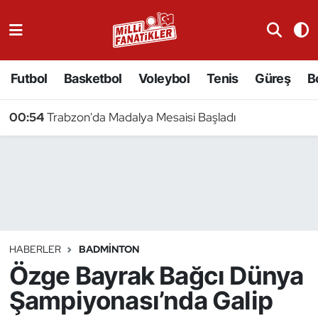
Atıcılık
Futbol
Basketbol
Voleybol
Tenis
Güreş
B
Atletizm
00:54
Trabzon'da Madalya Mesaisi Başladı
Badminton
Basketbol
Beyzbol
Bilardo
HABERLER
BADMINTON
Özge Bayrak Bağcı Dünya
Binicilik
Şampiyonası’nda Galip
Bisiklet