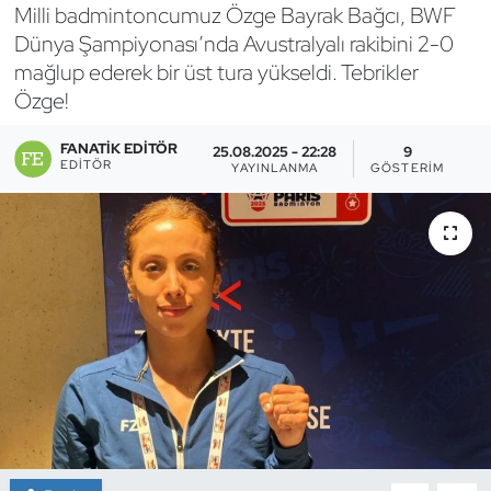
Milli badmintoncumuz Özge Bayrak Bağcı, BWF
Bocce Bowling Dart
Dünya Şampiyonası’nda Avustralyalı rakibini 2-0
mağlup ederek bir üst tura yükseldi. Tebrikler
Boks
Özge!
Briç
FANATIK EDITÖR
25.08.2025 - 22:28
9
EDITÖR
YAYINLANMA
GÖSTERIM
Buz Hokeyi
Buz Pateni
Çim Hokeyi
Cimnastik
Curling
Dağcılık