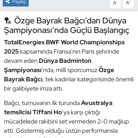
Paylaş
-
+
A
A
Dans Sporları
🏸 Özge Bayrak Bağcı’dan Dünya
Şampiyonası’nda Güçlü Başlangıç
Dövüş Sanatı
TotalEnergies BWF World Championships
E-Spor
2025
kapsamında Fransa’nın Paris şehrinde
devam eden
Dünya Badminton
Eskrim
Şampiyonası
’nda, milli sporcumuz
Özge
Futbol
Bayrak Bağcı
, tek kadınlar kategorisinde önemli
bir galibiyete imza attı.
Futsal
Bağcı, turnuvanın ilk turunda
Avustralya
Genel
temsilcisi Tiffani Ho
’ya karşı çıktığı
mücadelede rakibini set vermeden 2-0 mağlup
Golf
etti. Göstermiş olduğu üstün performansla