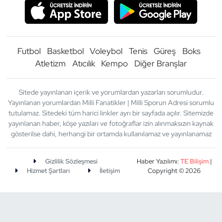
Futbol
Basketbol
Voleybol
Tenis
Güreş
Boks
Atletizm
Atıcılık
Kempo
Diğer Branşlar
Sitede yayınlanan içerik ve yorumlardan yazarları sorumludur.
Yayınlanan yorumlardan Milli Fanatikler | Milli Sporun Adresi sorumlu
tutulamaz. Sitedeki tüm harici linkler ayrı bir sayfada açılır. Sitemizde
yayınlanan haber, köşe yazıları ve fotoğraflar izin alınmaksızın kaynak
gösterilse dahi, herhangi bir ortamda kullanılamaz ve yayınlanamaz
Gizlilik Sözleşmesi
Haber Yazılımı:
TE Bilişim
|
Hizmet Şartları
İletişim
Copyright © 2026