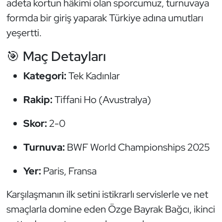
adeta kortun hâkimi olan sporcumuz, turnuvaya
Güreş
formda bir giriş yaparak Türkiye adına umutları
Halter
yeşertti.
🎯 Maç Detayları
Hava Sporları
Kategori:
Tek Kadınlar
Hentbol
Rakip:
Tiffani Ho (Avustralya)
İşitme Engelli Sporcular
Skor:
2-0
Judo ve Kuraş
Turnuva:
BWF World Championships 2025
Kano ve Rafting
Yer:
Paris, Fransa
Karate
Karşılaşmanın ilk setini istikrarlı servislerle ve net
Kayak
smaçlarla domine eden Özge Bayrak Bağcı, ikinci