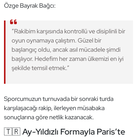
Özge Bayrak Bağcı:
Triatlon
Voleybol
“Rakibim karşısında kontrollü ve disiplinli bir
oyun oynamaya çalıştım. Güzel bir
Vücut Geliştirme Fitness
başlangıç oldu, ancak asıl mücadele şimdi
başlıyor. Hedefim her zaman ülkemizi en iyi
Wushu Kungfu
şekilde temsil etmek.”
Yelken
Yüzme
Sporcumuzun turnuvada bir sonraki turda
karşılaşacağı rakip, ilerleyen müsabaka
sonuçlarına göre netlik kazanacak.
🇹🇷 Ay-Yıldızlı Formayla Paris’te