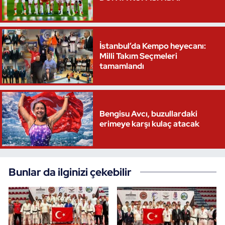
Kempo
Kick Boks
İstanbul’da Kempo heyecanı:
Milli Takım Seçmeleri
Kürek
tamamlandı
Masa Tenisi
Modern Pentatlon
Bengisu Avcı, buzullardaki
erimeye karşı kulaç atacak
Motor Sporları
Muay Thai
Bunlar da ilginizi çekebilir
Okçuluk
Optimist