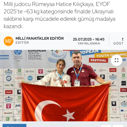
Milli judocu Rümeysa Hatice Kılıçkaya, EYOF
Bocce Bowling Dart
2025’te -63 kg kategorisinde finalde Ukraynalı
rakibine karşı mücadele ederek gümüş madalya
Boks
kazandı.
Briç
MILLI FANATIKLER EDITÖR
25.07.2025 - 16:45
5
EDITÖR
YAYINLANMA
GÖSTE
Buz Hokeyi
Buz Pateni
Çim Hokeyi
Cimnastik
Curling
Dağcılık