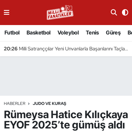
Atıcılık
Futbol
Basketbol
Voleybol
Tenis
Güreş
B
Atletizm
20:26
Milli Satranççılar Yeni Unvanlarla Başarılarını Taçlandırdı
Badminton
Basketbol
Beyzbol
Bilardo
HABERLER
JUDO VE KURAŞ
Rümeysa Hatice Kılıçkaya
Binicilik
EYOF 2025’te gümüş aldı
Bisiklet