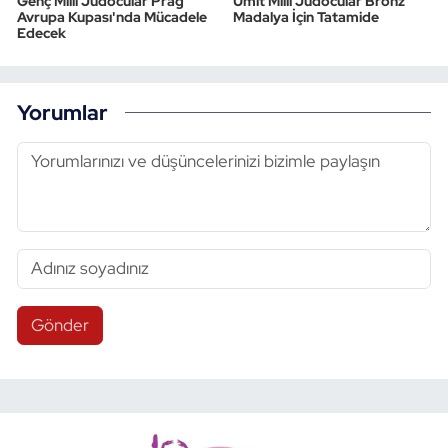
Genç Milli Judocular Prag
Ümit Milli Judocular Bronz
Avrupa Kupası'nda Mücadele
Madalya İçin Tatamide
Edecek
Triatlon
Voleybol
Yorumlar
Vücut Geliştirme Fitness
Wushu Kungfu
Yelken
Yüzme
Gönder