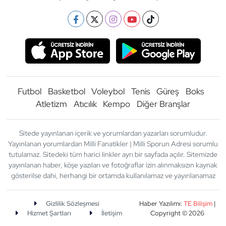
Futbol
Basketbol
Voleybol
Tenis
Güreş
Boks
Atletizm
Atıcılık
Kempo
Diğer Branşlar
Sitede yayınlanan içerik ve yorumlardan yazarları sorumludur.
Yayınlanan yorumlardan Milli Fanatikler | Milli Sporun Adresi sorumlu
tutulamaz. Sitedeki tüm harici linkler ayrı bir sayfada açılır. Sitemizde
yayınlanan haber, köşe yazıları ve fotoğraflar izin alınmaksızın kaynak
gösterilse dahi, herhangi bir ortamda kullanılamaz ve yayınlanamaz
Gizlilik Sözleşmesi
Haber Yazılımı:
TE Bilişim
|
Hizmet Şartları
İletişim
Copyright © 2026