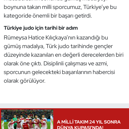
Güreş
boynuna takan milli sporcumuz, Türkiye’ye bu
kategoride önemli bir başarı getirdi.
Halter
Türkiye judo için tarihi bir adım
Hava Sporları
Rümeysa Hatice Kılıçkaya’nın kazandığı bu
gümüş madalya, Türk judo tarihinde gençler
Hentbol
düzeyinde kazanılan en değerli derecelerden biri
İşitme Engelli Sporcular
olarak öne çıktı. Disiplinli çalışması ve azmi,
sporcunun gelecekteki başarılarının habercisi
Judo ve Kuraş
olarak görülüyor.
Kano ve Rafting
Karate
Kayak
A MİLLİ TAKIM 24 YIL SONRA
DÜNYA KUPASI’NDA!