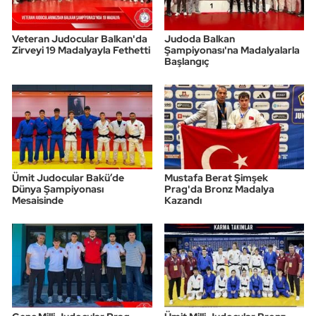
Oryantiring
Veteran Judocular Balkan'da
Judoda Balkan
Zirveyi 19 Madalyayla Fethetti
Şampiyonası'na Madalyalarla
Özel Sporcular
Başlangıç
Paralimpik
Ragbi
Satranç
Ümit Judocular Bakü’de
Mustafa Berat Şimşek
Dünya Şampiyonası
Prag'da Bronz Madalya
Su Topu
Mesaisinde
Kazandı
Sualtı Sporları
Tekvando
Tenis