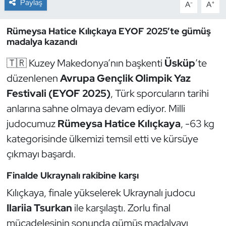
Paylaş
-
+
A
A
Dans Sporları
Rümeysa Hatice Kılıçkaya EYOF 2025’te gümüş
madalya kazandı
Dövüş Sanatı
🇹🇷 Kuzey Makedonya’nın başkenti
Üsküp
’te
E-Spor
düzenlenen
Avrupa Gençlik Olimpik Yaz
Festivali (EYOF 2025)
, Türk sporcuların tarihi
Eskrim
anlarına sahne olmaya devam ediyor. Milli
judocumuz
Rümeysa Hatice Kılıçkaya
, -63 kg
Futbol
kategorisinde ülkemizi temsil etti ve kürsüye
Futsal
çıkmayı başardı.
Finalde Ukraynalı rakibine karşı
Genel
Kılıçkaya, finale yükselerek Ukraynalı judocu
Golf
Ilariia Tsurkan
ile karşılaştı. Zorlu final
mücadelesinin sonunda gümüş madalyayı