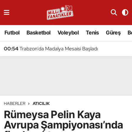
Atıcılık
Futbol
Basketbol
Voleybol
Tenis
Güreş
B
Atletizm
00:54
Trabzon'da Madalya Mesaisi Başladı
Badminton
Basketbol
Beyzbol
Bilardo
HABERLER
ATICILIK
Rümeysa Pelin Kaya
Binicilik
Avrupa Şampiyonası’nda
Bisiklet