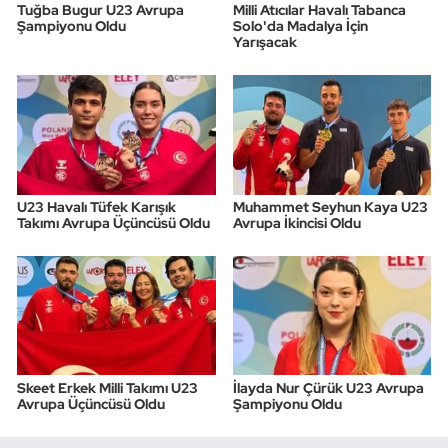
Tuğba Bugur U23 Avrupa
Milli Atıcılar Havalı Tabanca
Şampiyonu Oldu
Solo'da Madalya İçin
Triatlon
Yarışacak
Voleybol
Vücut Geliştirme Fitness
Wushu Kungfu
U23 Havalı Tüfek Karışık
Muhammet Seyhun Kaya U23
Takımı Avrupa Üçüncüsü Oldu
Avrupa İkincisi Oldu
Yelken
Yüzme
Skeet Erkek Milli Takımı U23
İlayda Nur Çürük U23 Avrupa
Avrupa Üçüncüsü Oldu
Şampiyonu Oldu