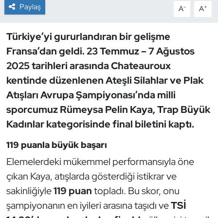
Paylaş
-
+
A
A
Dans Sporları
Türkiye’yi gururlandıran bir gelişme
Dövüş Sanatı
Fransa’dan geldi. 23 Temmuz – 7 Ağustos
2025 tarihleri arasında Chateauroux
E-Spor
kentinde düzenlenen
Ateşli Silahlar ve Plak
Atışları Avrupa Şampiyonası
’nda milli
Eskrim
sporcumuz Rümeysa Pelin Kaya, Trap Büyük
Futbol
Kadınlar kategorisinde final biletini kaptı.
119 puanla büyük başarı
Futsal
Elemelerdeki mükemmel performansıyla öne
Genel
çıkan Kaya, atışlarda gösterdiği istikrar ve
sakinliğiyle
119 puan
topladı. Bu skor, onu
Golf
şampiyonanın en iyileri arasına taşıdı ve
TSİ