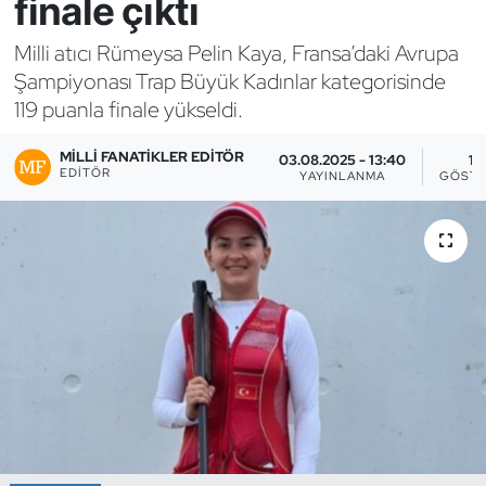
finale çıktı
Bocce Bowling Dart
Milli atıcı Rümeysa Pelin Kaya, Fransa’daki Avrupa
Şampiyonası Trap Büyük Kadınlar kategorisinde
Boks
119 puanla finale yükseldi.
Briç
MILLI FANATIKLER EDITÖR
03.08.2025 - 13:40
13
EDITÖR
YAYINLANMA
GÖSTE
Buz Hokeyi
Buz Pateni
Çim Hokeyi
Cimnastik
Curling
Dağcılık