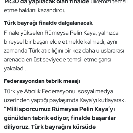
14:30’da yapılacak olan finalde
ülkemizi temsil
Güreş
etme hakkını kazandırdı.
Halter
Türk bayrağı finalde dalgalanacak
Finale yükselen Rümeysa Pelin Kaya, yalnızca
Hava Sporları
bireysel bir başarı elde etmekle kalmadı, aynı
Hentbol
zamanda Türk atıcılığını bir kez daha uluslararası
arenada en üst seviyede temsil etme şansı
İşitme Engelli Sporcular
yakaladı.
Judo ve Kuraş
Federasyondan tebrik mesajı
Türkiye Atıcılık Federasyonu, sosyal medya
Kano ve Rafting
üzerinden yaptığı paylaşımda Kaya’yı kutlayarak,
Karate
“Milli sporcumuz Rümeysa Pelin Kaya’yı
gönülden tebrik ediyor, finalde başarılar
Kayak
diliyoruz. Türk bayrağını kürsüde