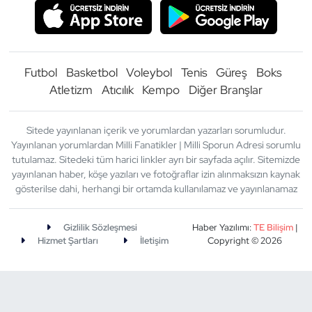
Futbol
Basketbol
Voleybol
Tenis
Güreş
Boks
Atletizm
Atıcılık
Kempo
Diğer Branşlar
Sitede yayınlanan içerik ve yorumlardan yazarları sorumludur.
Yayınlanan yorumlardan Milli Fanatikler | Milli Sporun Adresi sorumlu
tutulamaz. Sitedeki tüm harici linkler ayrı bir sayfada açılır. Sitemizde
yayınlanan haber, köşe yazıları ve fotoğraflar izin alınmaksızın kaynak
gösterilse dahi, herhangi bir ortamda kullanılamaz ve yayınlanamaz
Gizlilik Sözleşmesi
Haber Yazılımı:
TE Bilişim
|
Hizmet Şartları
İletişim
Copyright © 2026