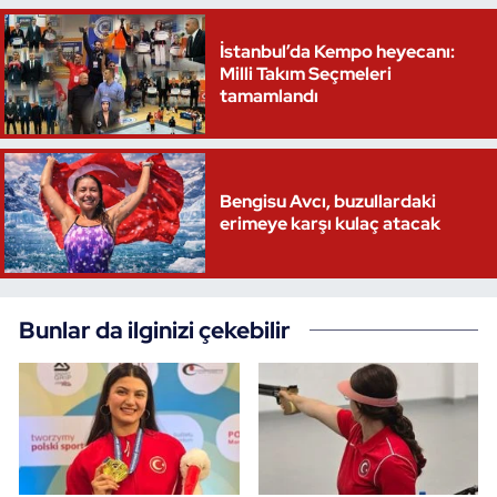
Oryantiring
İstanbul’da Kempo heyecanı:
Milli Takım Seçmeleri
Özel Sporcular
tamamlandı
Paralimpik
Ragbi
Bengisu Avcı, buzullardaki
erimeye karşı kulaç atacak
Satranç
Su Topu
Bunlar da ilginizi çekebilir
Sualtı Sporları
Tekvando
Tenis