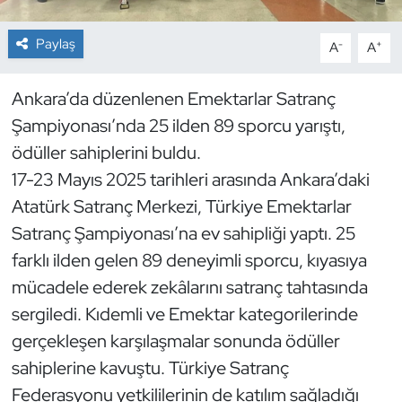
Dans Sporları
Paylaş
-
+
A
A
Dövüş Sanatı
Ankara’da düzenlenen Emektarlar Satranç
Şampiyonası’nda 25 ilden 89 sporcu yarıştı,
E-Spor
ödüller sahiplerini buldu.
17-23 Mayıs 2025 tarihleri arasında Ankara’daki
Eskrim
Atatürk Satranç Merkezi, Türkiye Emektarlar
Futbol
Satranç Şampiyonası’na ev sahipliği yaptı. 25
farklı ilden gelen 89 deneyimli sporcu, kıyasıya
Futsal
mücadele ederek zekâlarını satranç tahtasında
sergiledi. Kıdemli ve Emektar kategorilerinde
Genel
gerçekleşen karşılaşmalar sonunda ödüller
Golf
sahiplerine kavuştu. Türkiye Satranç
Federasyonu yetkililerinin de katılım sağladığı