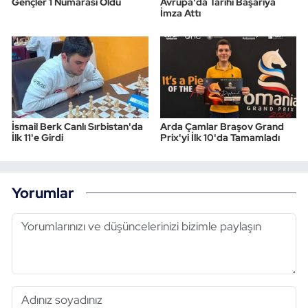
Gençler 1 Numarası Oldu
Avrupa'da Tarihi Başarıya
İmza Attı
İsmail Berk Canlı Sırbistan'da
Arda Çamlar Braşov Grand
İlk 11'e Girdi
Prix'yi İlk 10'da Tamamladı
Yorumlar