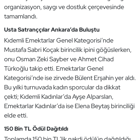
Güreş
organizasyon, saygı ve dostluk çerçevesinde
tamamlandı.
Halter
Usta Satranççılar Ankara’da Buluştu
Hava Sporları
Kıdemli Emektarlar Genel Kategorisi’nde
Mustafa Sabri Koçak birincilik ipini göğüslerken,
Hentbol
onu Osman Zeki Sayber ve Ahmet Cihad
İşitme Engelli Sporcular
Türkoğlu takip etti. Emektarlar Genel
Kategorisi’nde ise zirvede Bülent Erşahin yer aldı.
Judo ve Kuraş
Bu yılki turnuvada kadın sporcular da dikkat
çekti; Kıdemli Kadınlar’da Ayşe Alparslan,
Kano ve Rafting
Emektarlar Kadınlar’da ise Elena Beytaş birinciliği
Karate
elde etti.
150 Bin TL Ödül Dağıtıldı
Kayak
Toplamda 150 bin TL’lik nakdi ödülün dağıtıldığı