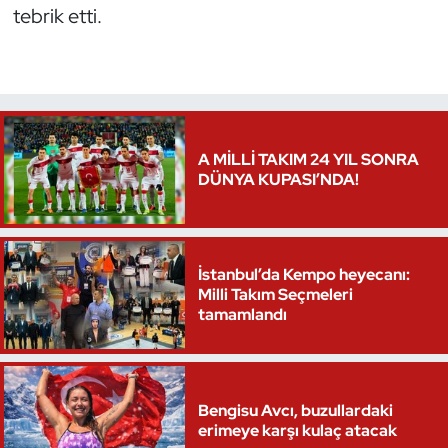
tebrik etti.
Oryantiring
Özel Sporcular
Paralimpik
A MİLLİ TAKIM 24 YIL SONRA
DÜNYA KUPASI’NDA!
Ragbi
Satranç
İstanbul’da Kempo heyecanı:
Su Topu
Milli Takım Seçmeleri
tamamlandı
Sualtı Sporları
Tekvando
Bengisu Avcı, buzullardaki
erimeye karşı kulaç atacak
Tenis