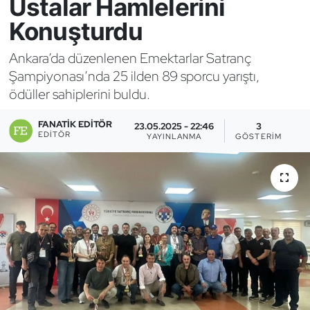
Ustalar Hamlelerini
Konuşturdu
Bocce Bowling Dart
Ankara’da düzenlenen Emektarlar Satranç
Boks
Şampiyonası’nda 25 ilden 89 sporcu yarıştı,
ödüller sahiplerini buldu.
Briç
FANATIK EDITÖR
23.05.2025 - 22:46
3
Buz Hokeyi
EDITÖR
YAYINLANMA
GÖSTERIM
Buz Pateni
Çim Hokeyi
Cimnastik
Curling
Dağcılık