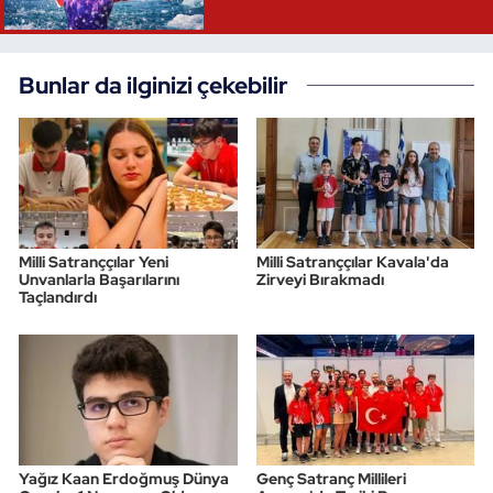
Triatlon
Bunlar da ilginizi çekebilir
Voleybol
Vücut Geliştirme Fitness
Wushu Kungfu
Milli Satranççılar Yeni
Milli Satranççılar Kavala'da
Yelken
Unvanlarla Başarılarını
Zirveyi Bırakmadı
Taçlandırdı
Yüzme
Yağız Kaan Erdoğmuş Dünya
Genç Satranç Millileri