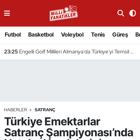
Atıcılık
Futbol
Basketbol
Voleybol
Tenis
Güreş
B
Atletizm
23:25
Engelli Golf Millileri Almanya'da Türkiye'yi Temsil Edecek
Badminton
Basketbol
Beyzbol
Bilardo
HABERLER
SATRANÇ
Türkiye Emektarlar
Binicilik
Satranç Şampiyonası’nda
Bisiklet