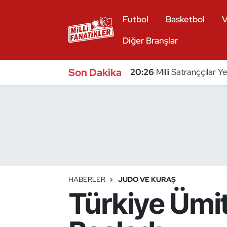
Futbol
Basketbol
V
Atıcılık
Diğer Branşlar
Atletizm
Son Dakika
20:26
Milli Satranççılar Y
Badminton
Basketbol
Beyzbol
Bilardo
HABERLER
JUDO VE KURAŞ
Türkiye Ümitl
Binicilik
Bisiklet