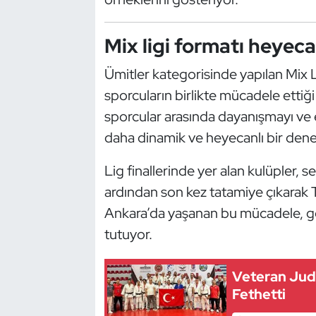
Güreş
Mix ligi formatı heyecan
Halter
Ümitler kategorisinde yapılan Mix 
Hava Sporları
sporcuların birlikte mücadele ettiği
Hentbol
sporcular arasında dayanışmayı ve eşi
daha dinamik ve heyecanlı bir den
İşitme Engelli Sporcular
Lig finallerinde yer alan kulüpler,
Judo ve Kuraş
ardından son kez tatamiye çıkarak 
Ankara’da yaşanan bu mücadele, ge
Kano ve Rafting
tutuyor.
Karate
Veteran Judo
Kayak
Fethetti