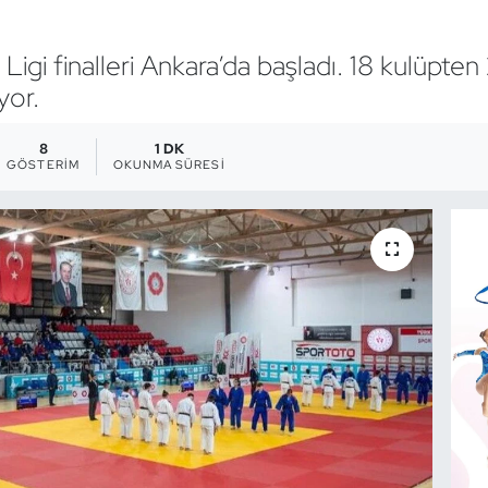
Ligi finalleri Ankara’da başladı. 18 kulüpt
yor.
8
1 DK
GÖSTERIM
OKUNMA SÜRESI