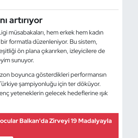
ı artırıyor
Ligi müsabakaları, hem erkek hem kadın
 bir formatla düzenleniyor. Bu sistem,
tliği ön plana çıkarırken, izleyicilere de
eyim sunuyor.
 sezon boyunca gösterdikleri performansın
Türkiye şampiyonluğu için ter döküyor.
nç yeteneklerin gelecek hedeflerine ışık
cular Balkan'da Zirveyi 19 Madalyayla