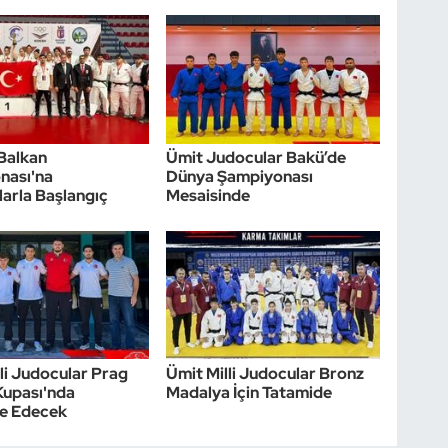
Balkan
Ümit Judocular Bakü’de
nası'na
Dünya Şampiyonası
arla Başlangıç
Mesaisinde
li Judocular Prag
Ümit Milli Judocular Bronz
Kupası'nda
Madalya İçin Tatamide
e Edecek