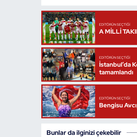
Oryantiring
Özel Sporcular
EDITÖRÜN SEÇTIĞI
A MİLLİ TAK
Paralimpik
Ragbi
EDITÖRÜN SEÇTIĞI
İstanbul’da 
Satranç
tamamlandı
Su Topu
EDITÖRÜN SEÇTIĞI
Sualtı Sporları
Bengisu Avcı,
Tekvando
Bunlar da ilginizi çekebilir
Tenis