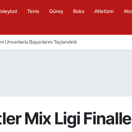
oleybol
Tenis
Güreş
Boks
Atletizm
Atıc
eni Unvanlarla Başarılarını Taçlandırdı
er Mix Ligi Finall