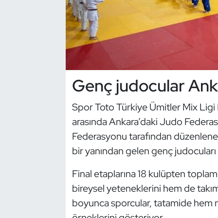
Dans Sporları
Dövüş Sanatı
E-Spor
Genç judocular Ank
Eskrim
Spor Toto Türkiye Ümitler Mix Ligi 
arasında Ankara’daki Judo Federasy
Futbol
Federasyonu tarafından düzenlenen
Futsal
bir yanından gelen genç judocuları ay
Genel
Final etaplarına 18 kulüpten toplam
bireysel yeteneklerini hem de takım
Golf
boyunca sporcular, tatamide hem 
örneklerini gösteriyor.