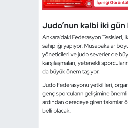
İçeriği Görüntü
Kempo
Kick Boks
Judo’nun kalbi iki gü
Kürek
Ankara’daki Federasyon Tesisleri,
sahipliği yapıyor. Müsabakalar boy
Masa Tenisi
yöneticileri ve judo severler de bü
karşılaşmaları, yetenekli sporcuları
Modern Pentatlon
da büyük önem taşıyor.
Motor Sporları
Judo Federasyonu yetkilileri, organi
Muay Thai
genç sporcuların gelişimine önemli 
ardından dereceye giren takımlar öd
Okçuluk
belli olacak.
Optimist