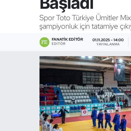
Başladı
Bocce Bowling Dart
Spor Toto Türkiye Ümitler Mix 
şampiyonluk için tatamiye çıkı
Boks
FANATIK EDITÖR
Briç
01.11.2025 - 14:00
EDITÖR
YAYINLANMA
Buz Hokeyi
Buz Pateni
Çim Hokeyi
Cimnastik
Curling
Dağcılık