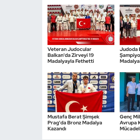
Triatlon
Voleybol
Vücut Geliştirme Fitness
Veteran Judocular
Judoda 
Balkan'da Zirveyi 19
Şampiyo
Wushu Kungfu
Madalyayla Fethetti
Madalyal
Yelken
Yüzme
Mustafa Berat Şimşek
Genç Mil
Prag'da Bronz Madalya
Avrupa 
Kazandı
Mücadel