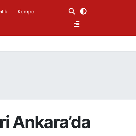
ılık
Kempo
eri Ankara’da