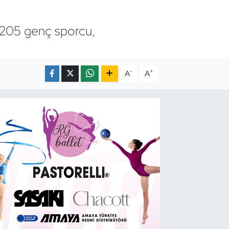
en 205 genç sporcu,
-
+
A
A