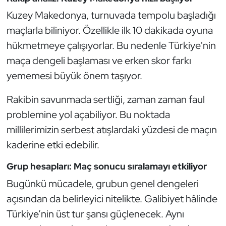
Kempo
Kuzey Makedonya, turnuvada tempolu başladığı
maçlarla biliniyor. Özellikle ilk 10 dakikada oyuna
Kick Boks
hükmetmeye çalışıyorlar. Bu nedenle Türkiye'nin
maça dengeli başlaması ve erken skor farkı
Kürek
yememesi büyük önem taşıyor.
Masa Tenisi
Rakibin savunmada sertliği, zaman zaman faul
Modern Pentatlon
problemine yol açabiliyor. Bu noktada
millilerimizin serbest atışlardaki yüzdesi de maçın
Motor Sporları
kaderine etki edebilir.
Muay Thai
Grup hesapları: Maç sonucu sıralamayı etkiliyor
Bugünkü mücadele, grubun genel dengeleri
Okçuluk
açısından da belirleyici nitelikte. Galibiyet hâlinde
Türkiye’nin üst tur şansı güçlenecek. Aynı
Optimist