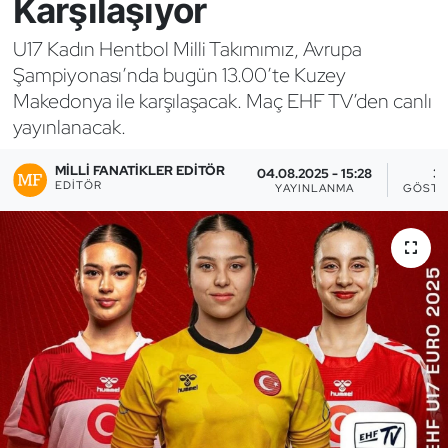
Karşılaşıyor
Bocce Bowling Dart
U17 Kadın Hentbol Milli Takımımız, Avrupa
Şampiyonası’nda bugün 13.00’te Kuzey
Boks
Makedonya ile karşılaşacak. Maç EHF TV’den canlı
yayınlanacak.
Briç
MILLI FANATIKLER EDITÖR
04.08.2025 - 15:28
3
Buz Hokeyi
EDITÖR
YAYINLANMA
GÖSTE
Buz Pateni
Çim Hokeyi
Cimnastik
Curling
Dağcılık