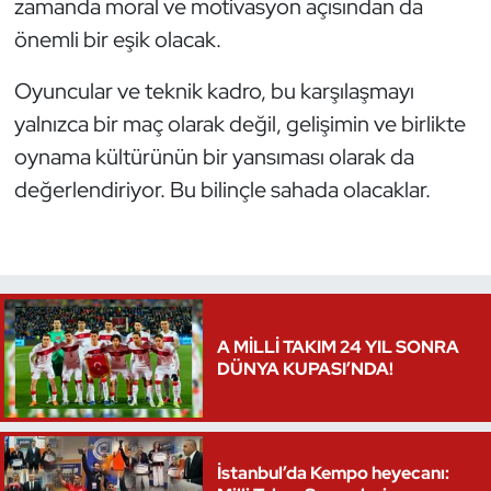
zamanda moral ve motivasyon açısından da
Oryantiring
önemli bir eşik olacak.
Özel Sporcular
Oyuncular ve teknik kadro, bu karşılaşmayı
yalnızca bir maç olarak değil, gelişimin ve birlikte
Paralimpik
oynama kültürünün bir yansıması olarak da
değerlendiriyor. Bu bilinçle sahada olacaklar.
Ragbi
Satranç
Su Topu
A MİLLİ TAKIM 24 YIL SONRA
Sualtı Sporları
DÜNYA KUPASI’NDA!
Tekvando
İstanbul’da Kempo heyecanı:
Tenis