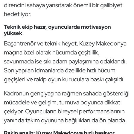
Güreş
direncini sahaya yansıtarak önemli bir galibiyet
hedefliyor.
Halter
Teknik ekip hazır, oyuncularda motivasyon
Hava Sporları
yüksek
Başantrenör ve teknik heyet, Kuzey Makedonya
Hentbol
maçına özel olarak hücumda çeşitlilik,
savunmada ise sıkı adam paylaşımına odaklandı.
İşitme Engelli Sporcular
Son yapılan idmanlarda özellikle hızlı hücum
Judo ve Kuraş
geçişleri ve rakip oyun kuruculara baskı çalışıldı.
Kadronun genç yaşına rağmen sahada gösterdiği
Kano ve Rafting
mücadele ve gelişim, turnuva boyunca dikkat
Karate
çekiyor. Oyuncuların bireysel performanslarının
yanında takım oyununa bağlılıkları da ön planda.
Kayak
Rakip analiz: Kuzey Makedonya hızlı başlıyor