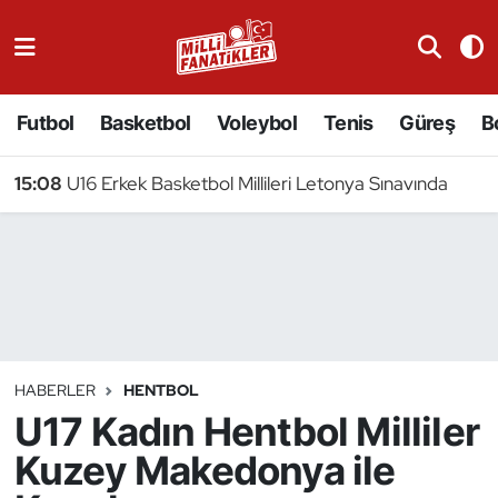
Atıcılık
Futbol
Basketbol
Voleybol
Tenis
Güreş
B
Atletizm
15:08
U16 Erkek Basketbol Millileri Letonya Sınavında
Badminton
Basketbol
Beyzbol
Bilardo
HABERLER
HENTBOL
U17 Kadın Hentbol Milliler
Binicilik
Kuzey Makedonya ile
Bisiklet