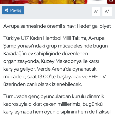
Paylaş
-
+
A
A
Dans Sporları
Dövüş Sanatı
Avrupa sahnesinde önemli sınav: Hedef galibiyet
Türkiye U17 Kadın Hentbol Milli Takımı, Avrupa
E-Spor
Şampiyonası’ndaki grup mücadelesinde bugün
Eskrim
Karadağ’ın ev sahipliğinde düzenlenen
organizasyonda, Kuzey Makedonya ile karşı
Futbol
karşıya geliyor. Verde Arena’da oynanacak
mücadele, saat 13.00’te başlayacak ve EHF TV
Futsal
üzerinden canlı olarak izlenebilecek.
Genel
Turnuvada genç oyunculardan kurulu dinamik
kadrosuyla dikkat çeken millilerimiz, bugünkü
Golf
karşılaşmada hem oyun disiplinini hem de fiziksel