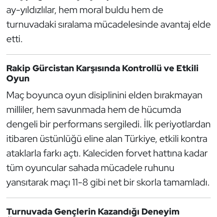
ay-yıldızlılar, hem moral buldu hem de
Dans Sporları
turnuvadaki sıralama mücadelesinde avantaj elde
etti.
Dövüş Sanatı
Rakip Gürcistan Karşısında Kontrollü ve Etkili
E-Spor
Oyun
Maç boyunca oyun disiplinini elden bırakmayan
Eskrim
milliler, hem savunmada hem de hücumda
Futbol
dengeli bir performans sergiledi. İlk periyotlardan
itibaren üstünlüğü eline alan Türkiye, etkili kontra
Futsal
ataklarla farkı açtı. Kaleciden forvet hattına kadar
tüm oyuncular sahada mücadele ruhunu
Genel
yansıtarak maçı 11-8 gibi net bir skorla tamamladı.
Golf
Turnuvada Gençlerin Kazandığı Deneyim