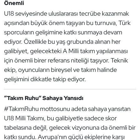
Güreş
Önemli
U18 seviyesinde uluslararası tecrübe kazanmak
Halter
açısından büyük önem taşıyan bu turnuva, Türk
sporcuların gelişimine katkı sunmaya devam
Hava Sporları
ediyor. Özellikle bu yaş grubunda alınan her
Hentbol
galibiyet, gelecekteki A Milli takım yapılanması
için önemli birer referans niteliği taşıyor. Teknik
İşitme Engelli Sporcular
ekip, oyuncuların bireysel ve takım halinde
gelişimini dikkatle takip ediyor.
Judo ve Kuraş
“Takım Ruhu” Sahaya Yansıdı
Kano ve Rafting
#TakımRuhu mottosunu adeta sahaya yansıtan
Karate
U18 Milli Takımı, bu galibiyetle sadece skor
tabelasına değil, gelecek vizyonuna da önemli bir
Kayak
katkı sundu. Avrupa'nın güçlü ekiplerine karşı