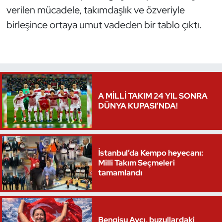
verilen mücadele, takımdaşlık ve özveriyle
Kempo
birleşince ortaya umut vadeden bir tablo çıktı.
Kick Boks
Kürek
Masa Tenisi
A MİLLİ TAKIM 24 YIL SONRA
DÜNYA KUPASI’NDA!
Modern Pentatlon
Motor Sporları
İstanbul’da Kempo heyecanı:
Muay Thai
Milli Takım Seçmeleri
tamamlandı
Okçuluk
Optimist
Bengisu Avcı, buzullardaki