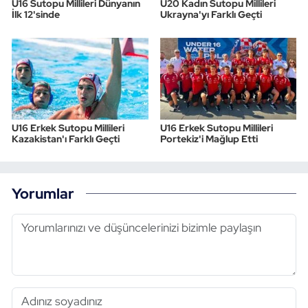
U16 Sutopu Millileri Dünyanın
U20 Kadın Sutopu Millileri
İlk 12'sinde
Ukrayna'yı Farklı Geçti
Triatlon
Voleybol
Vücut Geliştirme Fitness
U16 Erkek Sutopu Millileri
U16 Erkek Sutopu Millileri
Wushu Kungfu
Kazakistan'ı Farklı Geçti
Portekiz'i Mağlup Etti
Yelken
Yorumlar
Yüzme