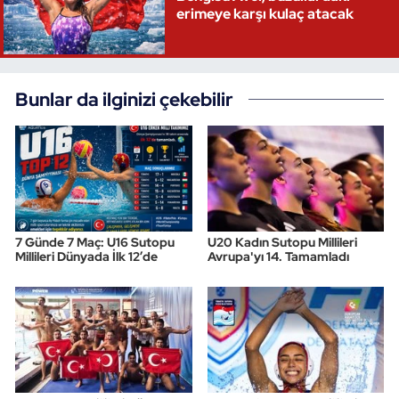
erimeye karşı kulaç atacak
Oryantiring
Özel Sporcular
Bunlar da ilginizi çekebilir
Paralimpik
Ragbi
Satranç
7 Günde 7 Maç: U16 Sutopu
U20 Kadın Sutopu Millileri
Su Topu
Millileri Dünyada İlk 12’de
Avrupa'yı 14. Tamamladı
Sualtı Sporları
Tekvando
Tenis