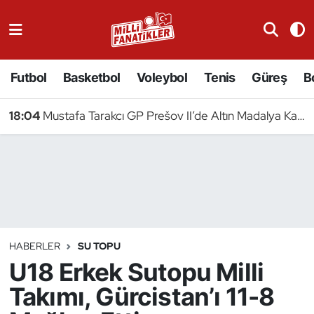
Atıcılık
Futbol
Basketbol
Voleybol
Tenis
Güreş
B
Atletizm
18:04
Mustafa Tarakcı GP Prešov II’de Altın Madalya Kazandı
Badminton
Basketbol
Beyzbol
Bilardo
HABERLER
SU TOPU
U18 Erkek Sutopu Milli
Binicilik
Takımı, Gürcistan’ı 11-8
Bisiklet