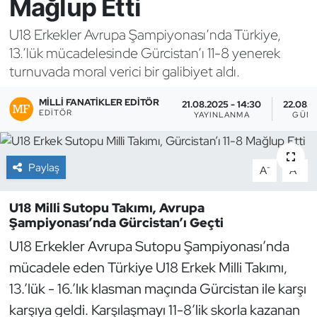
Mağlup Etti
Bocce Bowling Dart
U18 Erkekler Avrupa Şampiyonası’nda Türkiye,
13.’lük mücadelesinde Gürcistan’ı 11-8 yenerek
Boks
turnuvada moral verici bir galibiyet aldı.
Briç
MILLI FANATIKLER EDITÖR
21.08.2025 - 14:30
22.08.2
EDITÖR
YAYINLANMA
GÜN
Buz Hokeyi
Paylaş
Buz Pateni
-
+
A
A
Çim Hokeyi
U18 Milli Sutopu Takımı, Avrupa
Şampiyonası’nda Gürcistan’ı Geçti
Cimnastik
U18 Erkekler Avrupa Sutopu Şampiyonası’nda
mücadele eden Türkiye U18 Erkek Milli Takımı,
Curling
13.’lük - 16.’lık klasman maçında Gürcistan ile karşı
karşıya geldi. Karşılaşmayı 11-8’lik skorla kazanan
Dağcılık