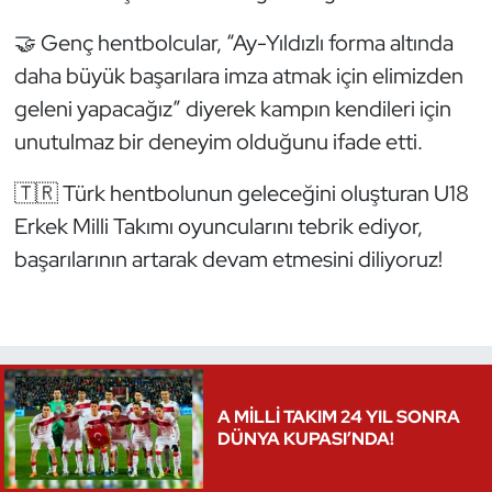
Kempo
🤝 Genç hentbolcular, “Ay-Yıldızlı forma altında
daha büyük başarılara imza atmak için elimizden
Kick Boks
geleni yapacağız” diyerek kampın kendileri için
Kürek
unutulmaz bir deneyim olduğunu ifade etti.
Masa Tenisi
🇹🇷 Türk hentbolunun geleceğini oluşturan U18
Erkek Milli Takımı oyuncularını tebrik ediyor,
Modern Pentatlon
başarılarının artarak devam etmesini diliyoruz!
Motor Sporları
Muay Thai
Okçuluk
A MİLLİ TAKIM 24 YIL SONRA
DÜNYA KUPASI’NDA!
Optimist