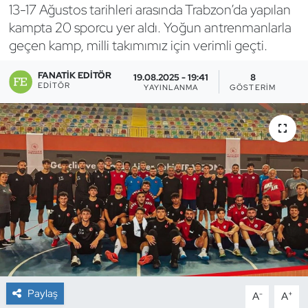
13-17 Ağustos tarihleri arasında Trabzon’da yapılan
Bocce Bowling Dart
kampta 20 sporcu yer aldı. Yoğun antrenmanlarla
geçen kamp, milli takımımız için verimli geçti.
Boks
FANATIK EDITÖR
19.08.2025 - 19:41
8
EDITÖR
YAYINLANMA
GÖSTERIM
Briç
Buz Hokeyi
Buz Pateni
Çim Hokeyi
Cimnastik
Curling
Paylaş
-
+
A
A
Dağcılık