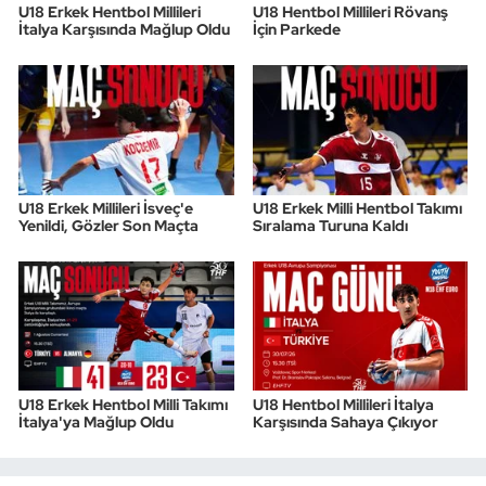
U18 Erkek Hentbol Millileri
U18 Hentbol Millileri Rövanş
İtalya Karşısında Mağlup Oldu
İçin Parkede
Triatlon
Voleybol
Vücut Geliştirme Fitness
Wushu Kungfu
U18 Erkek Millileri İsveç'e
U18 Erkek Milli Hentbol Takımı
Yenildi, Gözler Son Maçta
Sıralama Turuna Kaldı
Yelken
Yüzme
U18 Erkek Hentbol Milli Takımı
U18 Hentbol Millileri İtalya
İtalya'ya Mağlup Oldu
Karşısında Sahaya Çıkıyor