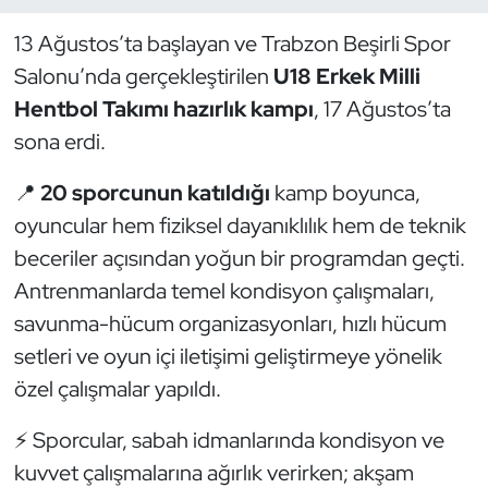
13 Ağustos’ta başlayan ve Trabzon Beşirli Spor
Dans Sporları
Salonu’nda gerçekleştirilen
U18 Erkek Milli
Dövüş Sanatı
Hentbol Takımı hazırlık kampı
, 17 Ağustos’ta
sona erdi.
E-Spor
📍
20 sporcunun katıldığı
kamp boyunca,
Eskrim
oyuncular hem fiziksel dayanıklılık hem de teknik
beceriler açısından yoğun bir programdan geçti.
Futbol
Antrenmanlarda temel kondisyon çalışmaları,
savunma-hücum organizasyonları, hızlı hücum
Futsal
setleri ve oyun içi iletişimi geliştirmeye yönelik
Genel
özel çalışmalar yapıldı.
⚡ Sporcular, sabah idmanlarında kondisyon ve
Golf
kuvvet çalışmalarına ağırlık verirken; akşam