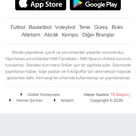
Futbol
Basketbol
Voleybol
Tenis
Güreş
Boks
Atletizm
Atıcılık
Kempo
Diğer Branşlar
Sitede yayınlanan içerik ve yorumlardan yazarları sorumludur.
Yayınlanan yorumlardan Milli Fanatikler | Milli Sporun Adresi sorumlu
tutulamaz. Sitedeki tüm harici linkler ayrı bir sayfada açılır. Sitemizde
yayınlanan haber, köşe yazıları ve fotoğraflar izin alınmaksızın kaynak
gösterilse dahi, herhangi bir ortamda kullanılamaz ve yayınlanamaz
Gizlilik Sözleşmesi
Haber Yazılımı:
TE Bilişim
|
Hizmet Şartları
İletişim
Copyright © 2026