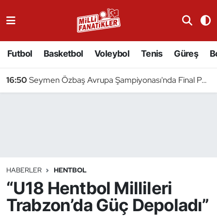
Atıcılık
Futbol
Basketbol
Voleybol
Tenis
Güreş
B
Atletizm
16:50
Seymen Özbaş Avrupa Şampiyonası'nda Final Peşinde
Badminton
Basketbol
Beyzbol
Bilardo
HABERLER
HENTBOL
“U18 Hentbol Millileri
Binicilik
Trabzon’da Güç Depoladı”
Bisiklet