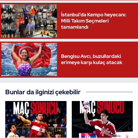
Oryantiring
İstanbul’da Kempo heyecanı:
Milli Takım Seçmeleri
Özel Sporcular
tamamlandı
Paralimpik
Ragbi
Bengisu Avcı, buzullardaki
erimeye karşı kulaç atacak
Satranç
Su Topu
Bunlar da ilginizi çekebilir
Sualtı Sporları
Tekvando
Tenis