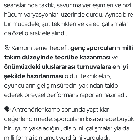
Güreş
seanslarında taktik, savunma yerleşimleri ve hızlı
hücum varyasyonları üzerinde durdu. Ayrıca bire
Halter
bir mücadele, şut teknikleri ve kaleci çalışmaları
da özel olarak ele alındı.
Hava Sporları
🎯 Kampın temel hedefi,
genç sporcuların milli
Hentbol
takım düzeyinde tecrübe kazanması
ve
İşitme Engelli Sporcular
önümüzdeki uluslararası turnuvalara en iyi
şekilde hazırlanması
oldu. Teknik ekip,
Judo ve Kuraş
oyuncuların gelişim sürecini yakından takip
ederek bireysel performans raporları hazırladı.
Kano ve Rafting
🗣️ Antrenörler kamp sonunda yaptıkları
Karate
değerlendirmede, sporcuların kısa sürede büyük
bir uyum yakaladığını, disiplinli çalışmalarıyla da
Kayak
milli forma için umut verdiğini vurguladı.