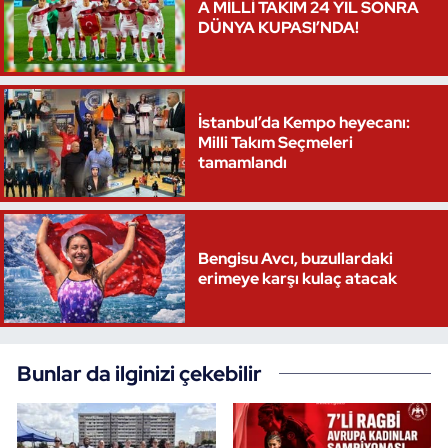
A MİLLİ TAKIM 24 YIL SONRA
DÜNYA KUPASI’NDA!
İstanbul’da Kempo heyecanı:
Milli Takım Seçmeleri
tamamlandı
Bengisu Avcı, buzullardaki
erimeye karşı kulaç atacak
Bunlar da ilginizi çekebilir