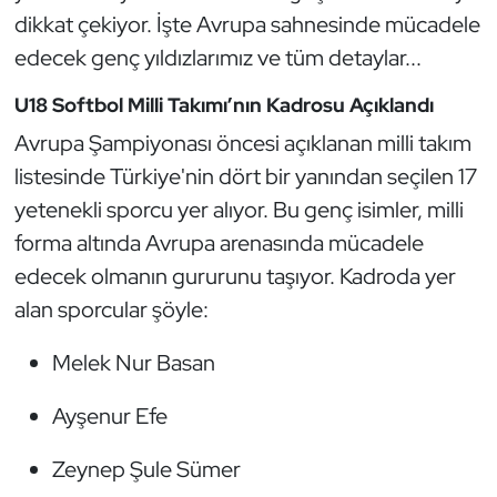
Güreş
dikkat çekiyor. İşte Avrupa sahnesinde mücadele
edecek genç yıldızlarımız ve tüm detaylar...
Halter
U18 Softbol Milli Takımı’nın Kadrosu Açıklandı
Hava Sporları
Avrupa Şampiyonası öncesi açıklanan milli takım
listesinde Türkiye'nin dört bir yanından seçilen 17
Hentbol
yetenekli sporcu yer alıyor. Bu genç isimler, milli
İşitme Engelli Sporcular
forma altında Avrupa arenasında mücadele
edecek olmanın gururunu taşıyor. Kadroda yer
Judo ve Kuraş
alan sporcular şöyle:
Kano ve Rafting
Melek Nur Basan
Karate
Ayşenur Efe
Kayak
Zeynep Şule Sümer