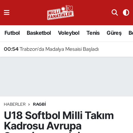
Atıcılık
Futbol
Basketbol
Voleybol
Tenis
Güreş
B
Atletizm
00:54
Trabzon'da Madalya Mesaisi Başladı
Badminton
Basketbol
Beyzbol
Bilardo
HABERLER
RAGBI
U18 Softbol Milli Takım
Binicilik
Kadrosu Avrupa
Bisiklet