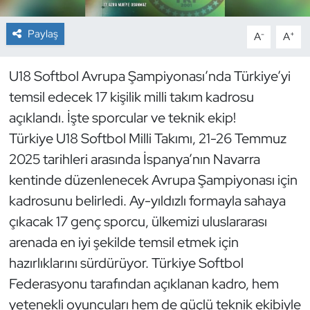
Dans Sporları
Paylaş
-
+
A
A
Dövüş Sanatı
U18 Softbol Avrupa Şampiyonası’nda Türkiye’yi
temsil edecek 17 kişilik milli takım kadrosu
E-Spor
açıklandı. İşte sporcular ve teknik ekip!
Türkiye U18 Softbol Milli Takımı, 21-26 Temmuz
Eskrim
2025 tarihleri arasında İspanya’nın Navarra
Futbol
kentinde düzenlenecek Avrupa Şampiyonası için
kadrosunu belirledi. Ay-yıldızlı formayla sahaya
Futsal
çıkacak 17 genç sporcu, ülkemizi uluslararası
arenada en iyi şekilde temsil etmek için
Genel
hazırlıklarını sürdürüyor. Türkiye Softbol
Golf
Federasyonu tarafından açıklanan kadro, hem
yetenekli oyuncuları hem de güçlü teknik ekibiyle