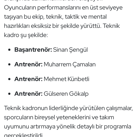
Oyuncuların performanslarını en üst seviyeye
Triatlon
taşıyan bu ekip, teknik, taktik ve mental
hazırlıkları eksiksiz bir şekilde yürüttü. Teknik
Voleybol
kadro şu şekilde:
Vücut Geliştirme Fitness
Başantrenör:
Sinan Şengül
Wushu Kungfu
Antrenör:
Muharrem Çamalan
Yelken
Antrenör:
Mehmet Künbetli
Yüzme
Antrenör:
Gülseren Gökalp
Teknik kadronun liderliğinde yürütülen çalışmalar,
sporcuların bireysel yeteneklerini ve takım
uyumunu artırmaya yönelik detaylı bir programla
gerçekleştirildi.