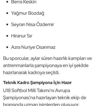
Berra Keskin
Oryantiring
Yağmur Bozdağ
Özel Sporcular
Seyran Nisa Özdemir
Paralimpik
Hiranur Sır
Ragbi
Azra Nuriye Osanmaz
Satranç
Bu sporcular, aylar süren hazırlık kampları ve
antrenmanlarla şampiyonaya en iyi şekilde
Su Topu
hazırlanarak kadroya seçildi.
Sualtı Sporları
Teknik Kadro Şampiyona İçin Hazır
U18 Softbol Milli Takımı'nı Avrupa
Tekvando
Şampiyonası'na hazırlayan teknik ekip de
Tenis
branşında uzman isimlerden oluşuyor.