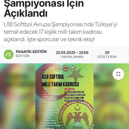
Şampiyonası İçin
Açıklandı
Bocce Bowling Dart
U18 Softbol Avrupa Şampiyonası’nda Türkiye’yi
Boks
temsil edecek 17 kişilik milli takım kadrosu
açıklandı. İşte sporcular ve teknik ekip!
Briç
FANATIK EDITÖR
22.05.2025 - 22:56
29
Buz Hokeyi
EDITÖR
YAYINLANMA
GÖSTERIM
Buz Pateni
Çim Hokeyi
Cimnastik
Curling
Dağcılık