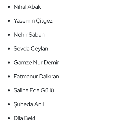
Kempo
Nihal Abak
Yasemin Çitgez
Kick Boks
Nehir Saban
Kürek
Sevda Ceylan
Masa Tenisi
Gamze Nur Demir
Modern Pentatlon
Fatmanur Dalkıran
Motor Sporları
Saliha Eda Güllü
Muay Thai
Şuheda Anıl
Okçuluk
Dila Beki
Optimist