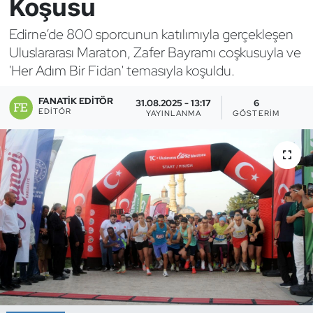
Koşusu
Bocce Bowling Dart
Edirne’de 800 sporcunun katılımıyla gerçekleşen
Uluslararası Maraton, Zafer Bayramı coşkusuyla ve
Boks
'Her Adım Bir Fidan' temasıyla koşuldu.
Briç
FANATIK EDITÖR
31.08.2025 - 13:17
6
EDITÖR
YAYINLANMA
GÖSTERIM
Buz Hokeyi
Buz Pateni
Çim Hokeyi
Cimnastik
Curling
Dağcılık