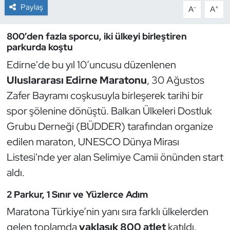
Paylaş
-
+
A
A
Dans Sporları
800’den fazla sporcu, iki ülkeyi birleştiren
parkurda koştu
Dövüş Sanatı
Edirne'de bu yıl 10’uncusu düzenlenen
E-Spor
Uluslararası Edirne Maratonu
, 30 Ağustos
Zafer Bayramı coşkusuyla birleşerek tarihi bir
Eskrim
spor şölenine dönüştü. Balkan Ülkeleri Dostluk
Grubu Derneği (BÜDDER) tarafından organize
Futbol
edilen maraton, UNESCO Dünya Mirası
Futsal
Listesi'nde yer alan Selimiye Camii önünden start
aldı.
Genel
2 Parkur, 1 Sınır ve Yüzlerce Adım
Golf
Maratona Türkiye’nin yanı sıra farklı ülkelerden
gelen toplamda
yaklaşık 800 atlet
katıldı.