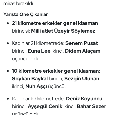
miras bırakıldı.
Kempo
Yarışta Öne Çıkanlar
Kick Boks
21 kilometre erkekler genel klasman
birincisi:
Milli atlet Üzeyir Söylemez
Kürek
Kadınlar 21 kilometrede:
Senem Pusat
Masa Tenisi
birinci,
Euna Lee
ikinci,
Didem Alaçam
Modern Pentatlon
üçüncü oldu.
Motor Sporları
10 kilometre erkekler genel klasman
:
Soykan Baykal
birinci,
Sezgin Uluhan
Muay Thai
ikinci,
Nuh Aşçı
üçüncü.
Okçuluk
Kadınlar 10 kilometrede:
Deniz Koyuncu
birinci,
Ayşegül Cenik
ikinci,
Bahar Sezer
Optimist
üçüncü oldu.