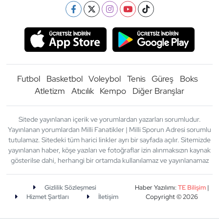
Futbol
Basketbol
Voleybol
Tenis
Güreş
Boks
Atletizm
Atıcılık
Kempo
Diğer Branşlar
Sitede yayınlanan içerik ve yorumlardan yazarları sorumludur.
Yayınlanan yorumlardan Milli Fanatikler | Milli Sporun Adresi sorumlu
tutulamaz. Sitedeki tüm harici linkler ayrı bir sayfada açılır. Sitemizde
yayınlanan haber, köşe yazıları ve fotoğraflar izin alınmaksızın kaynak
gösterilse dahi, herhangi bir ortamda kullanılamaz ve yayınlanamaz
Gizlilik Sözleşmesi
Haber Yazılımı:
TE Bilişim
|
Hizmet Şartları
İletişim
Copyright © 2026