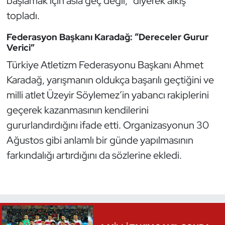
başlamak için asla geç değil,” diyerek alkış
topladı.
Triatlon
Federasyon Başkanı Karadağ: “Dereceler Gurur
Voleybol
Verici”
Türkiye Atletizm Federasyonu Başkanı Ahmet
Vücut Geliştirme Fitness
Karadağ, yarışmanın oldukça başarılı geçtiğini ve
milli atlet Üzeyir Söylemez’in yabancı rakiplerini
Wushu Kungfu
geçerek kazanmasının kendilerini
Yelken
gururlandırdığını ifade etti. Organizasyonun 30
Ağustos gibi anlamlı bir günde yapılmasının
Yüzme
farkındalığı artırdığını da sözlerine ekledi.