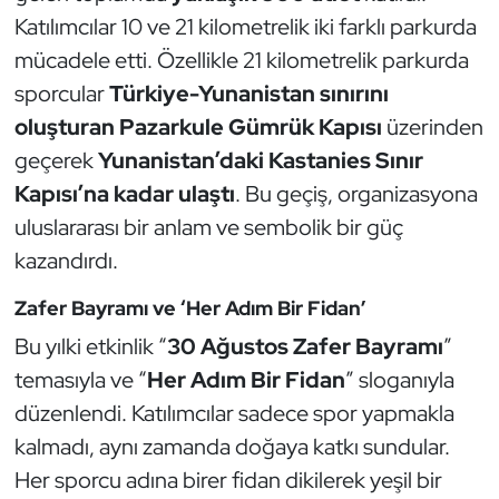
Güreş
Katılımcılar 10 ve 21 kilometrelik iki farklı parkurda
mücadele etti. Özellikle 21 kilometrelik parkurda
Halter
sporcular
Türkiye-Yunanistan sınırını
Hava Sporları
oluşturan Pazarkule Gümrük Kapısı
üzerinden
geçerek
Yunanistan’daki Kastanies Sınır
Hentbol
Kapısı’na kadar ulaştı
. Bu geçiş, organizasyona
uluslararası bir anlam ve sembolik bir güç
İşitme Engelli Sporcular
kazandırdı.
Judo ve Kuraş
Zafer Bayramı ve ‘Her Adım Bir Fidan’
Bu yılki etkinlik “
30 Ağustos Zafer Bayramı
”
Kano ve Rafting
temasıyla ve “
Her Adım Bir Fidan
” sloganıyla
Karate
düzenlendi. Katılımcılar sadece spor yapmakla
kalmadı, aynı zamanda doğaya katkı sundular.
Kayak
Her sporcu adına birer fidan dikilerek yeşil bir