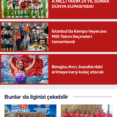
A MİLLİ TAKIM 24 YIL SONRA
DÜNYA KUPASI’NDA!
İstanbul’da Kempo heyecanı:
Milli Takım Seçmeleri
tamamlandı
Bengisu Avcı, buzullardaki
erimeye karşı kulaç atacak
Bunlar da ilginizi çekebilir