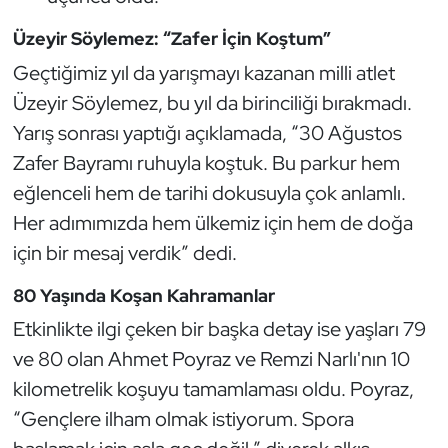
Oryantiring
Üzeyir Söylemez: “Zafer İçin Koştum”
Geçtiğimiz yıl da yarışmayı kazanan milli atlet
Özel Sporcular
Üzeyir Söylemez, bu yıl da birinciliği bırakmadı.
Yarış sonrası yaptığı açıklamada, “30 Ağustos
Paralimpik
Zafer Bayramı ruhuyla koştuk. Bu parkur hem
Ragbi
eğlenceli hem de tarihi dokusuyla çok anlamlı.
Her adımımızda hem ülkemiz için hem de doğa
Satranç
için bir mesaj verdik” dedi.
Su Topu
80 Yaşında Koşan Kahramanlar
Etkinlikte ilgi çeken bir başka detay ise yaşları 79
Sualtı Sporları
ve 80 olan Ahmet Poyraz ve Remzi Narlı'nın 10
Tekvando
kilometrelik koşuyu tamamlaması oldu. Poyraz,
“Gençlere ilham olmak istiyorum. Spora
Tenis