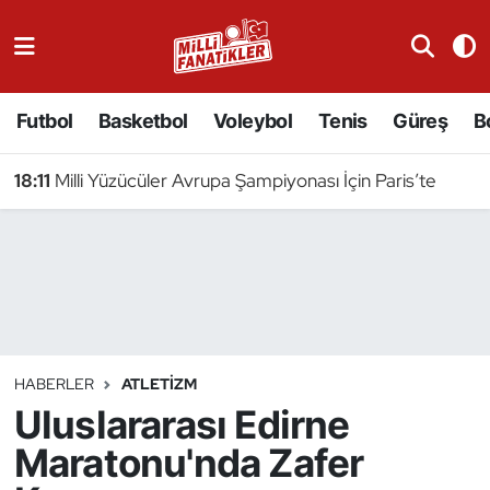
Atıcılık
Futbol
Basketbol
Voleybol
Tenis
Güreş
B
Atletizm
18:11
Milli Yüzücüler Avrupa Şampiyonası İçin Paris’te
Badminton
Basketbol
Beyzbol
Bilardo
HABERLER
ATLETIZM
Uluslararası Edirne
Binicilik
Maratonu'nda Zafer
Bisiklet