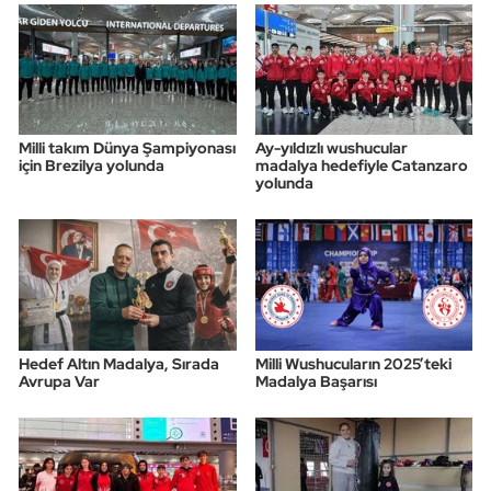
Triatlon
Voleybol
Milli takım Dünya Şampiyonası
Ay-yıldızlı wushucular
Vücut Geliştirme Fitness
için Brezilya yolunda
madalya hedefiyle Catanzaro
yolunda
Wushu Kungfu
Yelken
Yüzme
Hedef Altın Madalya, Sırada
Milli Wushucuların 2025’teki
Avrupa Var
Madalya Başarısı