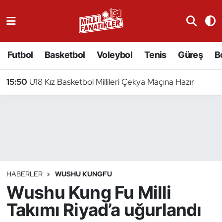
Atıcılık
Futbol
Basketbol
Voleybol
Tenis
Güreş
B
Atletizm
15:50
U18 Kız Basketbol Millileri Çekya Maçına Hazır
Badminton
Basketbol
Beyzbol
Bilardo
HABERLER
WUSHU KUNGFU
Wushu Kung Fu Milli
Binicilik
Takımı Riyad’a uğurlandı
Bisiklet