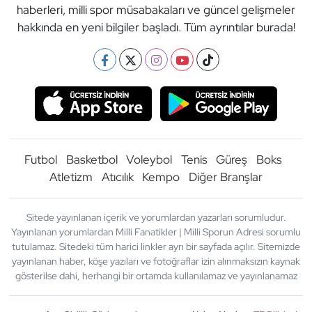
haberleri, milli spor müsabakaları ve güncel gelişmeler
hakkında en yeni bilgiler başladı. Tüm ayrıntılar burada!
Futbol
Basketbol
Voleybol
Tenis
Güreş
Boks
Atletizm
Atıcılık
Kempo
Diğer Branşlar
Sitede yayınlanan içerik ve yorumlardan yazarları sorumludur.
Yayınlanan yorumlardan Milli Fanatikler | Milli Sporun Adresi sorumlu
tutulamaz. Sitedeki tüm harici linkler ayrı bir sayfada açılır. Sitemizde
yayınlanan haber, köşe yazıları ve fotoğraflar izin alınmaksızın kaynak
gösterilse dahi, herhangi bir ortamda kullanılamaz ve yayınlanamaz