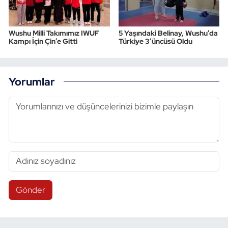
Wushu Milli Takımımız IWUF
5 Yaşındaki Belinay, Wushu’da
Kampı İçin Çin’e Gitti
Türkiye 3’üncüsü Oldu
Yorumlar
Gönder