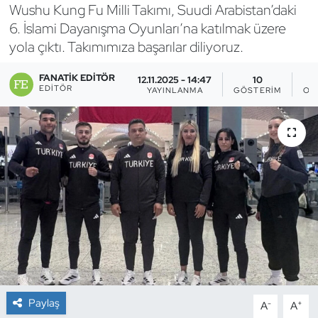
Wushu Kung Fu Milli Takımı, Suudi Arabistan’daki
Bocce Bowling Dart
6. İslami Dayanışma Oyunları’na katılmak üzere
yola çıktı. Takımımıza başarılar diliyoruz.
Boks
FANATIK EDITÖR
12.11.2025 - 14:47
10
EDITÖR
YAYINLANMA
GÖSTERIM
OK
Briç
Buz Hokeyi
Buz Pateni
Çim Hokeyi
Cimnastik
Curling
Paylaş
-
+
A
A
Dağcılık