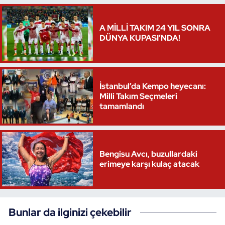
Oryantiring
A MİLLİ TAKIM 24 YIL SONRA
DÜNYA KUPASI’NDA!
Özel Sporcular
Paralimpik
İstanbul’da Kempo heyecanı:
Ragbi
Milli Takım Seçmeleri
tamamlandı
Satranç
Su Topu
Bengisu Avcı, buzullardaki
erimeye karşı kulaç atacak
Sualtı Sporları
Tekvando
Bunlar da ilginizi çekebilir
Tenis