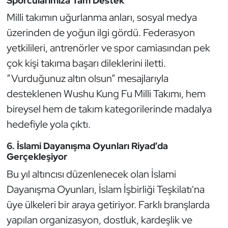
Sporcularımıza Tam Destek
Güreş
Milli takımın uğurlanma anları, sosyal medya
Halter
üzerinden de yoğun ilgi gördü. Federasyon
yetkilileri, antrenörler ve spor camiasından pek
Hava Sporları
çok kişi takıma başarı dileklerini iletti.
“Vurduğunuz altın olsun” mesajlarıyla
Hentbol
desteklenen Wushu Kung Fu Milli Takımı, hem
İşitme Engelli Sporcular
bireysel hem de takım kategorilerinde madalya
hedefiyle yola çıktı.
Judo ve Kuraş
6. İslami Dayanışma Oyunları Riyad’da
Gerçekleşiyor
Kano ve Rafting
Bu yıl altıncısı düzenlenecek olan İslami
Karate
Dayanışma Oyunları, İslam İşbirliği Teşkilatı'na
üye ülkeleri bir araya getiriyor. Farklı branşlarda
Kayak
yapılan organizasyon, dostluk, kardeşlik ve