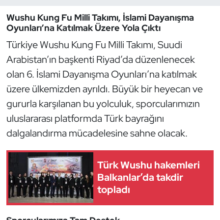
Wushu Kung Fu Milli Takımı, İslami Dayanışma
Dans Sporları
Oyunları’na Katılmak Üzere Yola Çıktı
Türkiye Wushu Kung Fu Milli Takımı, Suudi
Dövüş Sanatı
Arabistan’ın başkenti Riyad’da düzenlenecek
olan 6. İslami Dayanışma Oyunları’na katılmak
E-Spor
üzere ülkemizden ayrıldı. Büyük bir heyecan ve
Eskrim
gururla karşılanan bu yolculuk, sporcularımızın
uluslararası platformda Türk bayrağını
Futbol
dalgalandırma mücadelesine sahne olacak.
Futsal
Türk Wushu hakemleri
Genel
Balkanlar’da takdir
topladı
Golf