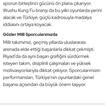
sporun birleştirici gücünü ön plana çıkarıyor.
Kempo
Wushu Kung Fu branşı da bu yılki oyunlarda yerini
Kick Boks
alacak ve Türkiye, güçlü kadrosuyla madalya
iddiasını ortaya koyacak.
Kürek
Gözler Milli Sporcularımızda
Masa Tenisi
Milli takımımız, geçmiş yıllarda uluslararası
arenada elde ettiği başarılarla dikkat çekmişti.
Modern Pentatlon
Riyad’da da aynı başarı grafiğini sürdürmek
isteyen takım, disiplinli çalışmaları ve yüksek
Motor Sporları
motivasyonlarıyla dikkat çekiyor. Sporcularımızın
Muay Thai
performansları, Türkiye’nin oyunlardaki genel
başarısı açısından da büyük önem taşıyor.
Okçuluk
Optimist