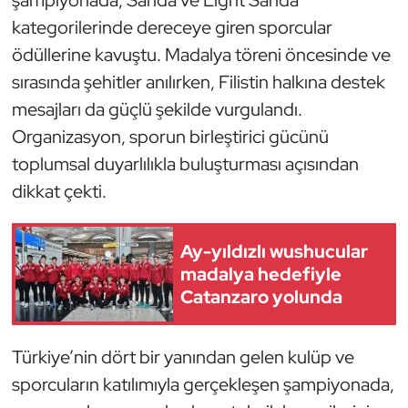
şampiyonada, Sanda ve Light Sanda
Güreş
kategorilerinde dereceye giren sporcular
Halter
ödüllerine kavuştu. Madalya töreni öncesinde ve
sırasında şehitler anılırken, Filistin halkına destek
Hava Sporları
mesajları da güçlü şekilde vurgulandı.
Organizasyon, sporun birleştirici gücünü
Hentbol
toplumsal duyarlılıkla buluşturması açısından
dikkat çekti.
İşitme Engelli Sporcular
Judo ve Kuraş
Ay-yıldızlı wushucular
madalya hedefiyle
Kano ve Rafting
Catanzaro yolunda
Karate
Türkiye’nin dört bir yanından gelen kulüp ve
Kayak
sporcuların katılımıyla gerçekleşen şampiyonada,