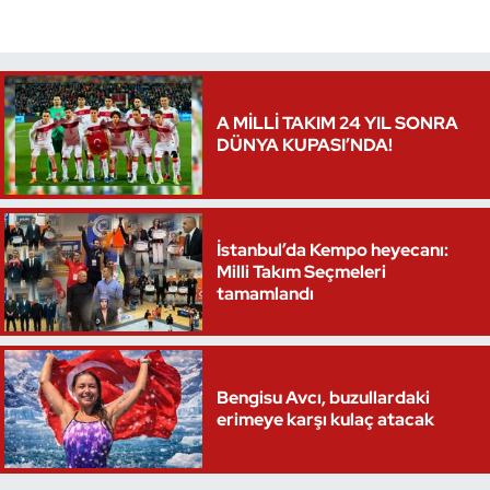
Triatlon
Voleybol
A MİLLİ TAKIM 24 YIL SONRA
DÜNYA KUPASI’NDA!
Vücut Geliştirme Fitness
Wushu Kungfu
İstanbul’da Kempo heyecanı:
Yelken
Milli Takım Seçmeleri
tamamlandı
Yüzme
Bengisu Avcı, buzullardaki
erimeye karşı kulaç atacak