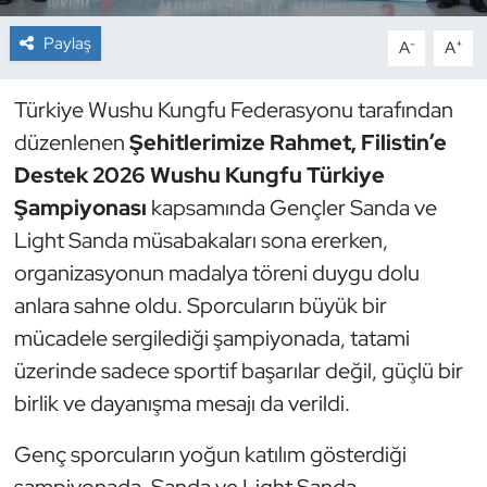
Paylaş
-
+
A
A
Dans Sporları
Dövüş Sanatı
Türkiye Wushu Kungfu Federasyonu tarafından
düzenlenen
Şehitlerimize Rahmet, Filistin’e
E-Spor
Destek 2026 Wushu Kungfu Türkiye
Şampiyonası
kapsamında Gençler Sanda ve
Eskrim
Light Sanda müsabakaları sona ererken,
organizasyonun madalya töreni duygu dolu
Futbol
anlara sahne oldu. Sporcuların büyük bir
Futsal
mücadele sergilediği şampiyonada, tatami
üzerinde sadece sportif başarılar değil, güçlü bir
Genel
birlik ve dayanışma mesajı da verildi.
Golf
Genç sporcuların yoğun katılım gösterdiği