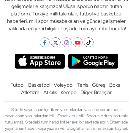
gelişmelerle karşınızda! Ulusal sporun nabzını tutan
platform. Türkiye milli takımları, futbol ve basketbol
haberleri, milli spor müsabakaları ve güncel gelişmeler
hakkında en yeni bilgiler başladı. Tüm ayrıntılar burada!
Futbol
Basketbol
Voleybol
Tenis
Güreş
Boks
Atletizm
Atıcılık
Kempo
Diğer Branşlar
Sitede yayınlanan içerik ve yorumlardan yazarları sorumludur.
Yayınlanan yorumlardan Milli Fanatikler | Milli Sporun Adresi sorumlu
tutulamaz. Sitedeki tüm harici linkler ayrı bir sayfada açılır. Sitemizde
yayınlanan haber, köşe yazıları ve fotoğraflar izin alınmaksızın kaynak