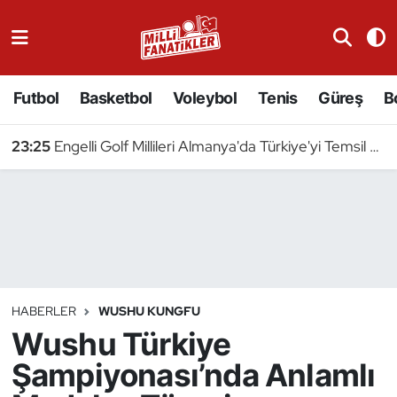
Atıcılık
Futbol
Basketbol
Voleybol
Tenis
Güreş
B
Atletizm
23:25
Engelli Golf Millileri Almanya'da Türkiye'yi Temsil Edecek
Badminton
Basketbol
Beyzbol
Bilardo
HABERLER
WUSHU KUNGFU
Wushu Türkiye
Binicilik
Şampiyonası’nda Anlamlı
Bisiklet