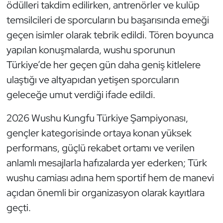
ödülleri takdim edilirken, antrenörler ve kulüp
Oryantiring
temsilcileri de sporcuların bu başarısında emeği
geçen isimler olarak tebrik edildi. Tören boyunca
Özel Sporcular
yapılan konuşmalarda, wushu sporunun
Türkiye’de her geçen gün daha geniş kitlelere
Paralimpik
ulaştığı ve altyapıdan yetişen sporcuların
Ragbi
geleceğe umut verdiği ifade edildi.
Satranç
2026 Wushu Kungfu Türkiye Şampiyonası,
gençler kategorisinde ortaya konan yüksek
Su Topu
performans, güçlü rekabet ortamı ve verilen
anlamlı mesajlarla hafızalarda yer ederken; Türk
Sualtı Sporları
wushu camiası adına hem sportif hem de manevi
açıdan önemli bir organizasyon olarak kayıtlara
Tekvando
geçti.
Tenis