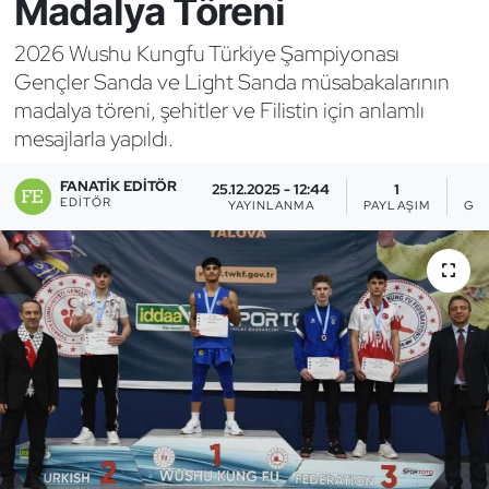
Madalya Töreni
Bocce Bowling Dart
2026 Wushu Kungfu Türkiye Şampiyonası
Gençler Sanda ve Light Sanda müsabakalarının
Boks
madalya töreni, şehitler ve Filistin için anlamlı
mesajlarla yapıldı.
Briç
FANATIK EDITÖR
25.12.2025 - 12:44
1
Buz Hokeyi
EDITÖR
YAYINLANMA
PAYLAŞIM
GÖ
Buz Pateni
Çim Hokeyi
Cimnastik
Curling
Dağcılık