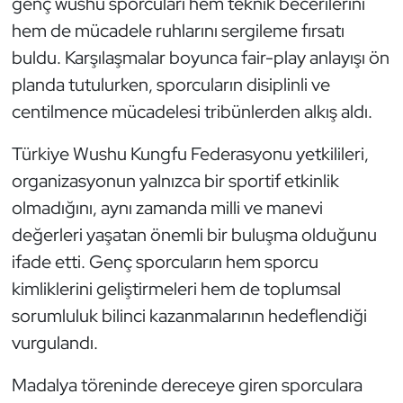
genç wushu sporcuları hem teknik becerilerini
Kempo
hem de mücadele ruhlarını sergileme fırsatı
buldu. Karşılaşmalar boyunca fair-play anlayışı ön
Kick Boks
planda tutulurken, sporcuların disiplinli ve
Kürek
centilmence mücadelesi tribünlerden alkış aldı.
Türkiye Wushu Kungfu Federasyonu yetkilileri,
Masa Tenisi
organizasyonun yalnızca bir sportif etkinlik
Modern Pentatlon
olmadığını, aynı zamanda milli ve manevi
değerleri yaşatan önemli bir buluşma olduğunu
Motor Sporları
ifade etti. Genç sporcuların hem sporcu
kimliklerini geliştirmeleri hem de toplumsal
Muay Thai
sorumluluk bilinci kazanmalarının hedeflendiği
Okçuluk
vurgulandı.
Optimist
Madalya töreninde dereceye giren sporculara