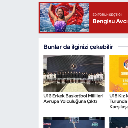
EDITÖRÜN SEÇTIĞI
Bengisu Avcı,
Bunlar da ilginizi çekebilir
U16 Erkek Basketbol Millileri
U18 Kız M
Avrupa Yolculuğuna Çıktı
Turunda 
Karşılaş