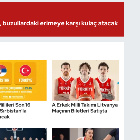
 buzullardaki erimeye karşı kulaç atacak
illileri Son 16
A Erkek Milli Takımı Litvanya
Sırbistan'la
Maçının Biletleri Satışta
acak