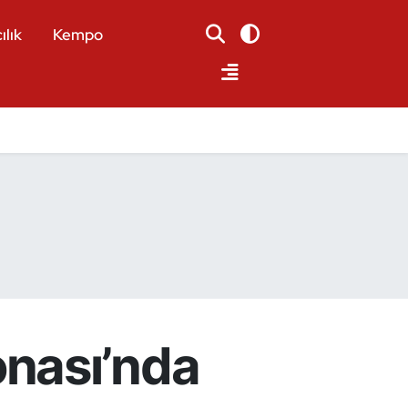
ılık
Kempo
nası’nda