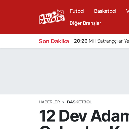
Futbol
Basketbol
V
Atıcılık
Diğer Branşlar
Atletizm
Son Dakika
20:26
Milli Satranççılar Y
Badminton
Basketbol
Beyzbol
Bilardo
HABERLER
BASKETBOL
12 Dev Adam
Binicilik
Bisiklet