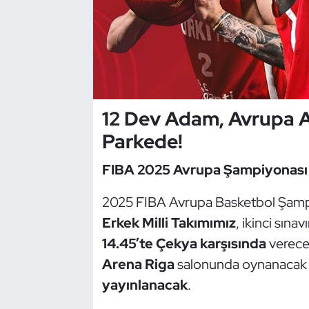
Dans Sporları
Dövüş Sanatı
E-Spor
12 Dev Adam, Avrupa A
Parkede!
Eskrim
FIBA 2025 Avrupa Şampiyonası
Futbol
2025 FIBA Avrupa Basketbol Şam
Futsal
Erkek Milli Takımımız
, ikinci sınav
14.45’te Çekya karşısında
verece
Genel
Arena Riga
salonunda oynanacak
Golf
yayınlanacak
.