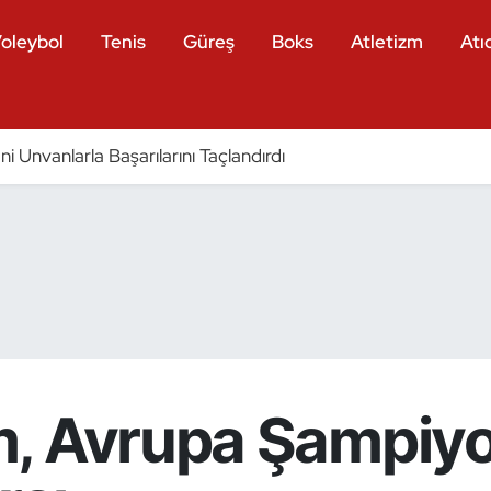
oleybol
Tenis
Güreş
Boks
Atletizm
Atıc
eni Unvanlarla Başarılarını Taçlandırdı
, Avrupa Şampiyo