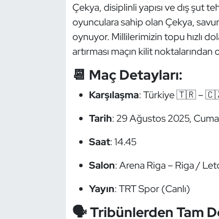
Çekya, disiplinli yapısı ve dış şut teh
Oryantiring
oyunculara sahip olan Çekya, savu
oynuyor. Millilerimizin topu hızlı do
Özel Sporcular
artırması maçın kilit noktalarından 
Paralimpik
📆 Maç Detayları:
Ragbi
Karşılaşma
: Türkiye 🇹🇷 – 
Satranç
Tarih
: 29 Ağustos 2025, Cuma
Su Topu
Saat
: 14.45
Sualtı Sporları
Salon
: Arena Riga – Riga / Le
Yayın
: TRT Spor (Canlı)
Tekvando
🗣️ Tribünlerden Tam 
Tenis