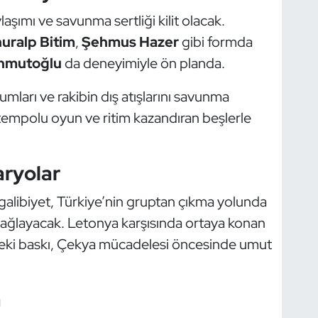
ımı ve savunma sertliği kilit olacak.
uralp Bitim
,
Şehmus Hazer
gibi formda
hmutoğlu
da deneyimiyle ön planda.
mları ve rakibin dış atışlarını savunma
tempolu oyun ve ritim kazandıran beşlerle
aryolar
galibiyet, Türkiye’nin gruptan çıkma yolunda
ağlayacak. Letonya karşısında ortaya konan
deki baskı, Çekya mücadelesi öncesinde umut
a