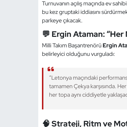
Güreş
Turnuvanın açılış maçında ev sahibi
bu kez gruptaki iddiasını sürdürme
Halter
parkeye çıkacak.
Hava Sporları
💬 Ergin Ataman: “Her 
Milli Takım Başantrenörü
Ergin At
Hentbol
belirleyici olduğunu vurguladı:
İşitme Engelli Sporcular
Judo ve Kuraş
“Letonya maçındaki performansı
tamamen Çekya karşısında. Her m
Kano ve Rafting
her topa aynı ciddiyetle yaklaş
Karate
Kayak
🧠 Strateji, Ritm ve Mot