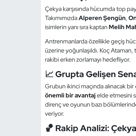
Kempo
Çekya karşısında hücumda top paylaş
Takımımızda
Alperen Şengün
,
On
Kick Boks
isimlerin yanı sıra kaptan
Melih Ma
Kürek
Antrenmanlarda özellikle geçiş hücu
üzerine yoğunlaşıldı. Koç Ataman, 
Masa Tenisi
rakibi erken zorlamayı hedefliyor.
Modern Pentatlon
📈 Grupta Gelişen Sen
Motor Sporları
Grubun ikinci maçında alınacak bir 
önemli bir avantaj
elde etmesini s
Muay Thai
direnç ve oyunun bazı bölümlerin
veriyor.
Okçuluk
🏀 Rakip Analizi: Çeky
Optimist