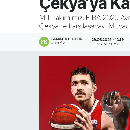
Çekya’ya Ka
Bocce Bowling Dart
Milli Takımımız, FIBA 2025 Av
Çekya ile karşılaşacak. Mücad
Boks
FANATIK EDITÖR
Briç
29.08.2025 - 13:19
EDITÖR
YAYINLANMA
Buz Hokeyi
Buz Pateni
Çim Hokeyi
Cimnastik
Curling
Dağcılık