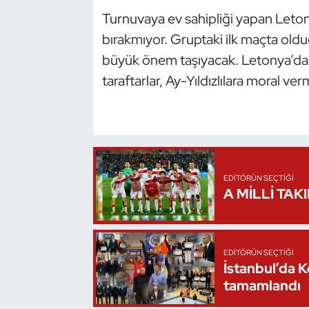
Turnuvaya ev sahipliği yapan Letonya’
Triatlon
bırakmıyor. Gruptaki ilk maçta oldu
büyük önem taşıyacak. Letonya’dak
Voleybol
taraftarlar, Ay-Yıldızlılara moral ve
Vücut Geliştirme Fitness
Wushu Kungfu
Yelken
EDITÖRÜN SEÇTIĞI
A MİLLİ TAK
Yüzme
EDITÖRÜN SEÇTIĞI
İstanbul’da 
tamamlandı