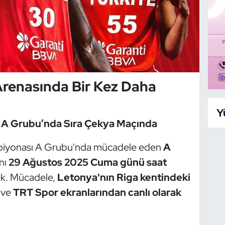
renasında Bir Kez Daha
Y
 A Grubu’nda Sıra Çekya Maçında
piyonası A Grubu'nda mücadele eden
A
ını
29 Ağustos 2025 Cuma günü saat
k. Mücadele,
Letonya'nın Riga kentindeki
 ve
TRT Spor ekranlarından canlı olarak