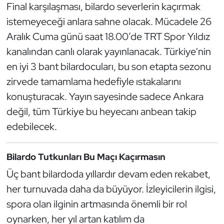
Final karşılaşması, bilardo severlerin kaçırmak
Kempo
istemeyeceği anlara sahne olacak. Mücadele 26
Kick Boks
Aralık Cuma günü saat 18.00’de TRT Spor Yıldız
kanalından canlı olarak yayınlanacak. Türkiye'nin
Kürek
en iyi 3 bant bilardocuları, bu son etapta sezonu
zirvede tamamlama hedefiyle ıstakalarını
Masa Tenisi
konuşturacak. Yayın sayesinde sadece Ankara
değil, tüm Türkiye bu heyecanı anbean takip
Modern Pentatlon
edebilecek.
Motor Sporları
Bilardo Tutkunları Bu Maçı Kaçırmasın
Muay Thai
Üç bant bilardoda yıllardır devam eden rekabet,
Okçuluk
her turnuvada daha da büyüyor. İzleyicilerin ilgisi,
spora olan ilginin artmasında önemli bir rol
Optimist
oynarken, her yıl artan katılım da