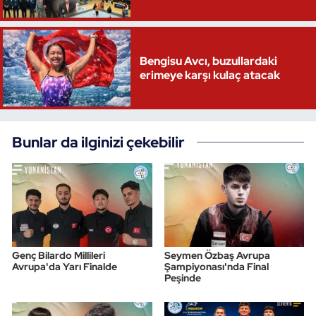
Triatlon
Bengisu Avcı, buzullardaki
Voleybol
erimeye karşı kulaç atacak
Vücut Geliştirme Fitness
Wushu Kungfu
Bunlar da ilginizi çekebilir
Yelken
Yüzme
Genç Bilardo Millileri
Seymen Özbaş Avrupa
Avrupa'da Yarı Finalde
Şampiyonası'nda Final
Peşinde