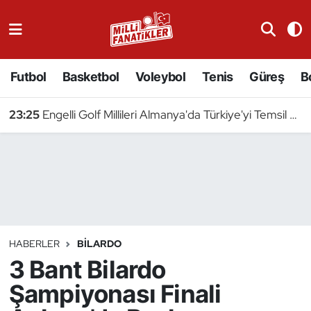
Atıcılık
Futbol
Basketbol
Voleybol
Tenis
Güreş
B
Atletizm
23:25
Engelli Golf Millileri Almanya'da Türkiye'yi Temsil Edecek
Badminton
Basketbol
Beyzbol
Bilardo
HABERLER
BILARDO
3 Bant Bilardo
Binicilik
Şampiyonası Finali
Bisiklet