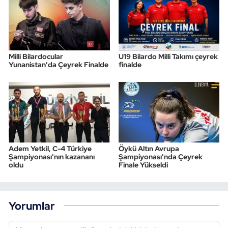
Milli Bilardocular
U19 Bilardo Milli Takımı çeyrek
Yunanistan'da Çeyrek Finalde
finalde
Adem Yetkil, C-4 Türkiye
Öykü Altın Avrupa
Şampiyonası'nın kazananı
Şampiyonası'nda Çeyrek
oldu
Finale Yükseldi
Yorumlar