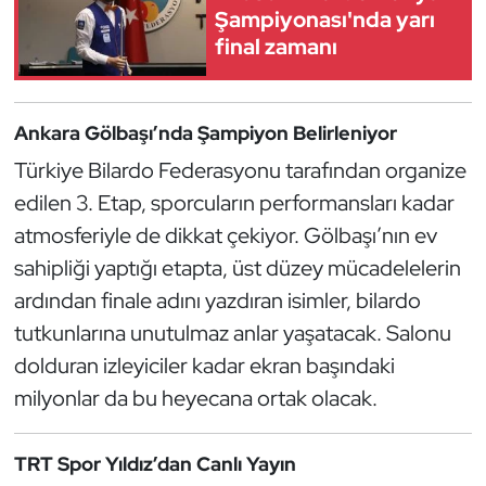
Güreş
Şampiyonası'nda yarı
final zamanı
Halter
Hava Sporları
Ankara Gölbaşı’nda Şampiyon Belirleniyor
Türkiye Bilardo Federasyonu tarafından organize
Hentbol
edilen 3. Etap, sporcuların performansları kadar
İşitme Engelli Sporcular
atmosferiyle de dikkat çekiyor. Gölbaşı’nın ev
sahipliği yaptığı etapta, üst düzey mücadelelerin
Judo ve Kuraş
ardından finale adını yazdıran isimler, bilardo
tutkunlarına unutulmaz anlar yaşatacak. Salonu
Kano ve Rafting
dolduran izleyiciler kadar ekran başındaki
Karate
milyonlar da bu heyecana ortak olacak.
Kayak
TRT Spor Yıldız’dan Canlı Yayın