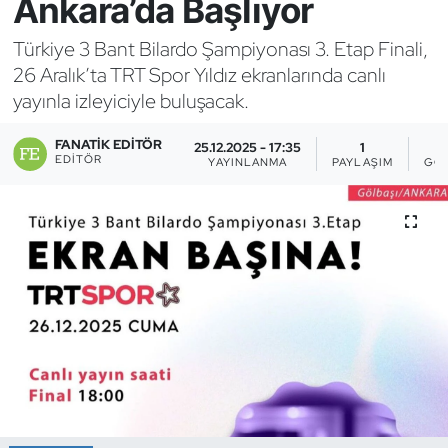
Ankara’da Başlıyor
Bocce Bowling Dart
Türkiye 3 Bant Bilardo Şampiyonası 3. Etap Finali,
26 Aralık’ta TRT Spor Yıldız ekranlarında canlı
Boks
yayınla izleyiciyle buluşacak.
Briç
FANATIK EDITÖR
25.12.2025 - 17:35
1
EDITÖR
YAYINLANMA
PAYLAŞIM
GÖ
Buz Hokeyi
Buz Pateni
Çim Hokeyi
Cimnastik
Curling
Dağcılık