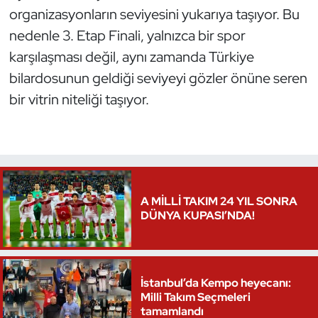
organizasyonların seviyesini yukarıya taşıyor. Bu
Oryantiring
nedenle 3. Etap Finali, yalnızca bir spor
karşılaşması değil, aynı zamanda Türkiye
Özel Sporcular
bilardosunun geldiği seviyeyi gözler önüne seren
Paralimpik
bir vitrin niteliği taşıyor.
Ragbi
Satranç
A MİLLİ TAKIM 24 YIL SONRA
Su Topu
DÜNYA KUPASI’NDA!
Sualtı Sporları
Tekvando
İstanbul’da Kempo heyecanı:
Milli Takım Seçmeleri
Tenis
tamamlandı