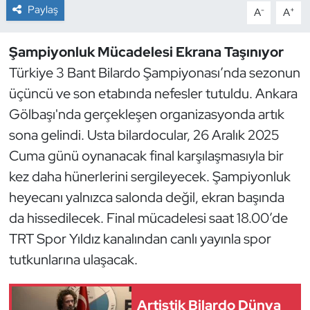
Paylaş
-
+
A
A
Dans Sporları
Şampiyonluk Mücadelesi Ekrana Taşınıyor
Dövüş Sanatı
Türkiye 3 Bant Bilardo Şampiyonası’nda sezonun
üçüncü ve son etabında nefesler tutuldu. Ankara
E-Spor
Gölbaşı'nda gerçekleşen organizasyonda artık
sona gelindi. Usta bilardocular, 26 Aralık 2025
Eskrim
Cuma günü oynanacak final karşılaşmasıyla bir
Futbol
kez daha hünerlerini sergileyecek. Şampiyonluk
heyecanı yalnızca salonda değil, ekran başında
Futsal
da hissedilecek. Final mücadelesi saat 18.00’de
TRT Spor Yıldız kanalından canlı yayınla spor
Genel
tutkunlarına ulaşacak.
Golf
Artistik Bilardo Dünya