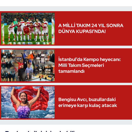
Triatlon
A MİLLİ TAKIM 24 YIL SONRA
Voleybol
DÜNYA KUPASI’NDA!
Vücut Geliştirme Fitness
Wushu Kungfu
İstanbul’da Kempo heyecanı:
Milli Takım Seçmeleri
tamamlandı
Yelken
Yüzme
Bengisu Avcı, buzullardaki
erimeye karşı kulaç atacak