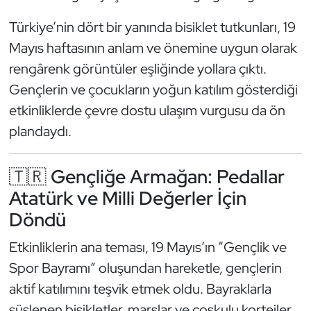
Güreş
Türkiye’nin dört bir yanında bisiklet tutkunları, 19
Halter
Mayıs haftasının anlam ve önemine uygun olarak
rengârenk görüntüler eşliğinde yollara çıktı.
Hava Sporları
Gençlerin ve çocukların yoğun katılım gösterdiği
etkinliklerde çevre dostu ulaşım vurgusu da ön
Hentbol
plandaydı.
İşitme Engelli Sporcular
🇹🇷 Gençliğe Armağan: Pedallar
Judo ve Kuraş
Atatürk ve Milli Değerler İçin
Döndü
Kano ve Rafting
Etkinliklerin ana teması, 19 Mayıs’ın “Gençlik ve
Karate
Spor Bayramı” oluşundan hareketle, gençlerin
aktif katılımını teşvik etmek oldu. Bayraklarla
Kayak
süslenen bisikletler, marşlar ve coşkulu kortejler