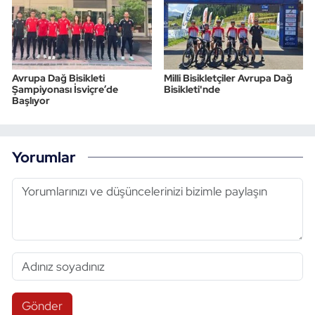
Avrupa Dağ Bisikleti
Milli Bisikletçiler Avrupa Dağ
Şampiyonası İsviçre’de
Bisikleti'nde
Başlıyor
Yorumlar
Gönder