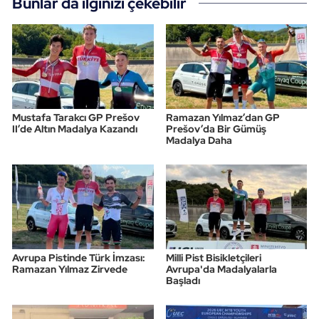
Bunlar da ilginizi çekebilir
Mustafa Tarakcı GP Prešov
Ramazan Yılmaz’dan GP
II’de Altın Madalya Kazandı
Prešov’da Bir Gümüş
Madalya Daha
Avrupa Pistinde Türk İmzası:
Milli Pist Bisikletçileri
Ramazan Yılmaz Zirvede
Avrupa'da Madalyalarla
Başladı