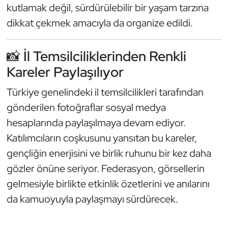
kutlamak değil, sürdürülebilir bir yaşam tarzına
Oryantiring
dikkat çekmek amacıyla da organize edildi.
Özel Sporcular
📸 İl Temsilciliklerinden Renkli
Paralimpik
Kareler Paylaşılıyor
Türkiye genelindeki il temsilcilikleri tarafından
Ragbi
gönderilen fotoğraflar sosyal medya
Satranç
hesaplarında paylaşılmaya devam ediyor.
Katılımcıların coşkusunu yansıtan bu kareler,
Su Topu
gençliğin enerjisini ve birlik ruhunu bir kez daha
gözler önüne seriyor. Federasyon, görsellerin
Sualtı Sporları
gelmesiyle birlikte etkinlik özetlerini ve anılarını
Tekvando
da kamuoyuyla paylaşmayı sürdürecek.
Tenis