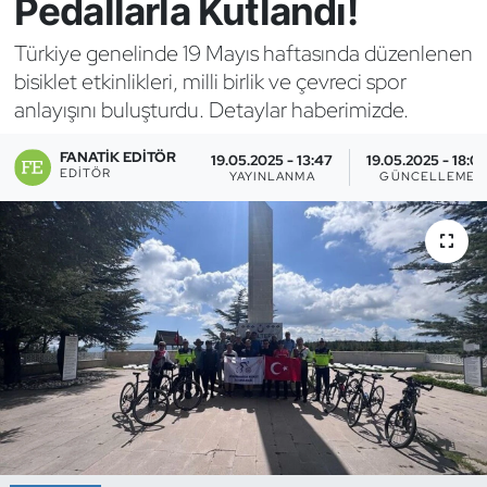
Pedallarla Kutlandı!
Bocce Bowling Dart
Türkiye genelinde 19 Mayıs haftasında düzenlenen
bisiklet etkinlikleri, milli birlik ve çevreci spor
Boks
anlayışını buluşturdu. Detaylar haberimizde.
Briç
FANATIK EDITÖR
19.05.2025 - 13:47
19.05.2025 - 18:0
EDITÖR
YAYINLANMA
GÜNCELLEME
Buz Hokeyi
Buz Pateni
Çim Hokeyi
Cimnastik
Curling
Dağcılık