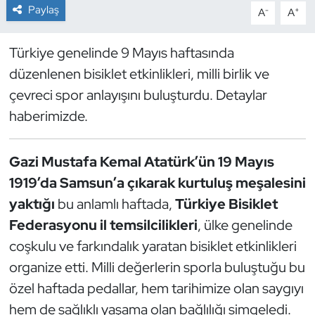
Paylaş
-
+
A
A
Dans Sporları
Türkiye genelinde 9 Mayıs haftasında
Dövüş Sanatı
düzenlenen bisiklet etkinlikleri, milli birlik ve
çevreci spor anlayışını buluşturdu. Detaylar
E-Spor
haberimizde.
Eskrim
Gazi Mustafa Kemal Atatürk’ün 19 Mayıs
Futbol
1919’da Samsun’a çıkarak kurtuluş meşalesini
yaktığı
bu anlamlı haftada,
Türkiye Bisiklet
Futsal
Federasyonu il temsilcilikleri
, ülke genelinde
coşkulu ve farkındalık yaratan bisiklet etkinlikleri
Genel
organize etti. Milli değerlerin sporla buluştuğu bu
Golf
özel haftada pedallar, hem tarihimize olan saygıyı
hem de sağlıklı yaşama olan bağlılığı simgeledi.