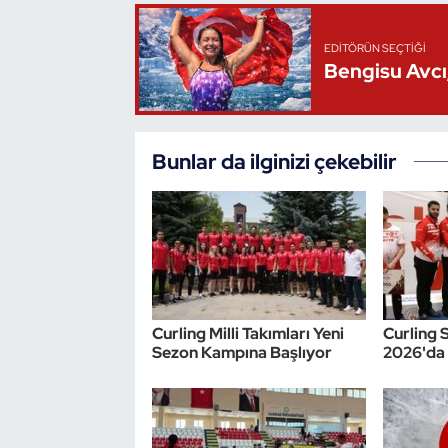
Triatlon
EDITÖRÜN SEÇTIĞI
Bengisu Avcı,
Voleybol
Vücut Geliştirme Fitness
Bunlar da ilginizi çekebilir
Wushu Kungfu
Yelken
Yüzme
Curling Milli Takımları Yeni
Curling 
Sezon Kampına Başlıyor
2026'da 