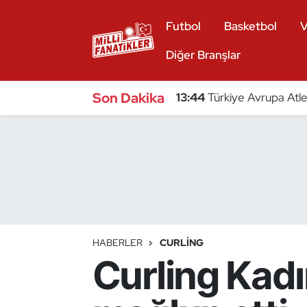
Futbol
Basketbol
V
Atıcılık
Diğer Branşlar
Atletizm
Son Dakika
13:44
Türkiye Avrupa Atle
Badminton
Basketbol
Beyzbol
Bilardo
HABERLER
CURLING
Curling Kadın
Binicilik
Bisiklet