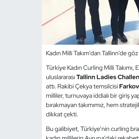
Dans Sporları
Dövüş Sanatı
E-Spor
Kadın Milli Takım’dan Tallinn’de göz
Eskrim
Türkiye Kadın Curling Milli Takımı,
uluslararası
Tallinn Ladies Challe
Futbol
attı. Rakibi Çekya temsilcisi
Farko
Futsal
milliler, turnuvaya iddialı bir giriş 
bırakmayan takımımız, hem strateji
Genel
dikkat çekti.
Golf
Bu galibiyet, Türkiye’nin curling br
kadın millilerin Avrupa’daki rekabet