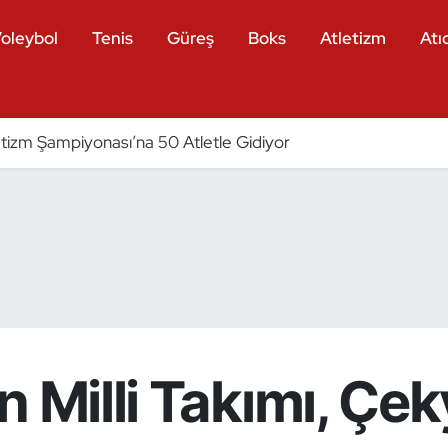
oleybol
Tenis
Güreş
Boks
Atletizm
Atıc
tizm Şampiyonası’na 50 Atletle Gidiyor
 Milli Takımı, Çek