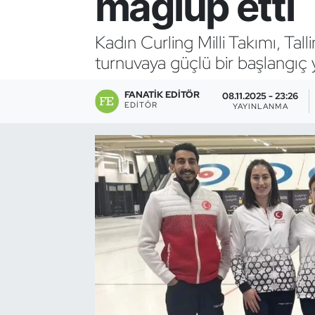
mağlup etti
Bocce Bowling Dart
Kadın Curling Milli Takımı, Ta
turnuvaya güçlü bir başlangıç y
Boks
FANATIK EDITÖR
Briç
08.11.2025 - 23:26
EDITÖR
YAYINLANMA
Buz Hokeyi
Buz Pateni
Çim Hokeyi
Cimnastik
Curling
Dağcılık