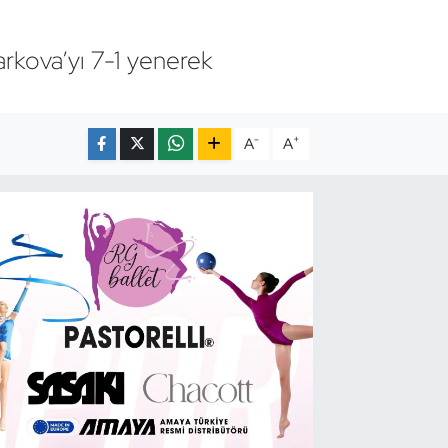
arkova’yı 7-1 yenerek
-
+
A
A