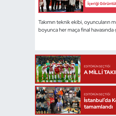
İçeriği Görüntü
Oryantiring
Özel Sporcular
Takımın teknik ekibi, oyuncuların
boyunca her maça final havasında çık
Paralimpik
Ragbi
Satranç
EDITÖRÜN SEÇTIĞI
A MİLLİ TAK
Su Topu
Sualtı Sporları
EDITÖRÜN SEÇTIĞI
İstanbul’da 
Tekvando
tamamlandı
Tenis