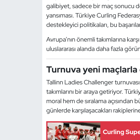
galibiyet, sadece bir maç sonucu de
Kempo
yansıması. Türkiye Curling Federas
Kick Boks
destekleyici politikaları, bu başarıl
Kürek
Avrupa’nın önemli takımlarına karşı a
uluslararası alanda daha fazla görün
Masa Tenisi
Turnuva yeni maçlarl
Modern Pentatlon
Tallinn Ladies Challenger turnuvası,
Motor Sporları
takımlarını bir araya getiriyor. Tü
moral hem de sıralama açısından bü
Muay Thai
günlerde karşılaşacakları rakipleri
Okçuluk
Curling Supe
Optimist