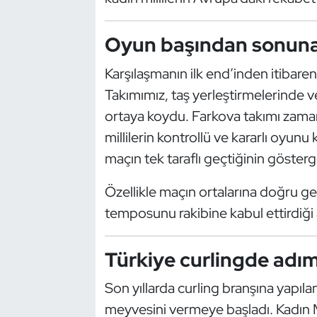
Güreş
Oyun başından sonuna
Halter
Karşılaşmanın ilk end’inden itibaren
Hava Sporları
Takımımız, taş yerleştirmelerinde v
Hentbol
ortaya koydu. Farkova takımı zama
millilerin kontrollü ve kararlı oyunu 
İşitme Engelli Sporcular
maçın tek taraflı geçtiğinin gösterg
Judo ve Kuraş
Özellikle maçın ortalarına doğru ge
temposunu rakibine kabul ettirdiği a
Kano ve Rafting
Türkiye curlingde adım
Karate
Son yıllarda curling branşına yapılan
Kayak
meyvesini vermeye başladı. Kadın Mil