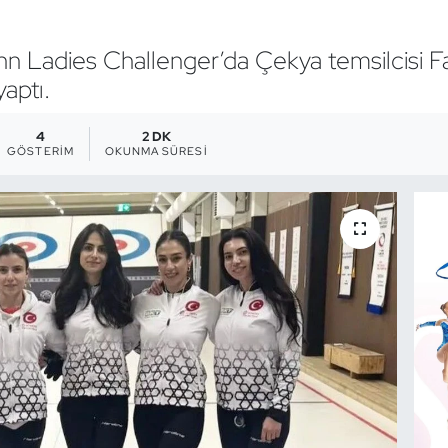
llinn Ladies Challenger’da Çekya temsilcisi F
aptı.
4
2 DK
GÖSTERIM
OKUNMA SÜRESI