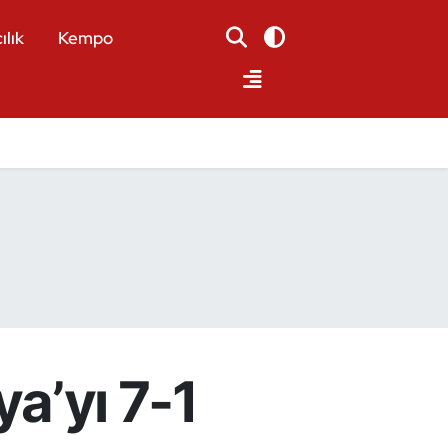
ılık
Kempo
ya’yı 7-1