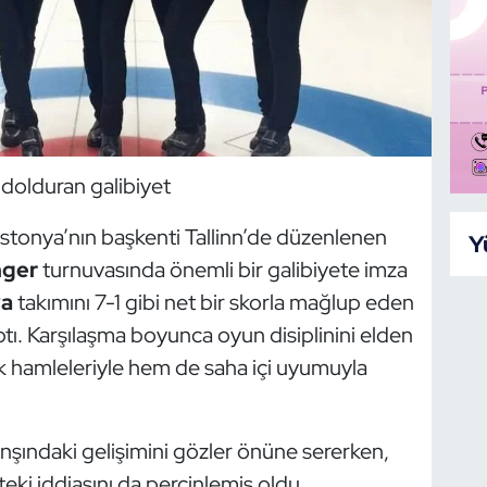
 dolduran galibiyet
 Estonya’nın başkenti Tallinn’de düzenlenen
Y
nger
turnuvasında önemli bir galibiyete imza
va
takımını 7-1 gibi net bir skorla mağlup eden
yaptı. Karşılaşma boyunca oyun disiplinini elden
k hamleleriyle hem de saha içi uyumuyla
anşındaki gelişimini gözler önüne sererken,
teki iddiasını da perçinlemiş oldu.