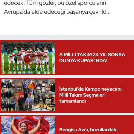
edecek. Tüm gözler, bu özel sporcuların
Avrupa’da elde edeceği başarıya çevrildi.
Triatlon
Voleybol
Vücut Geliştirme Fitness
A MİLLİ TAKIM 24 YIL SONRA
Wushu Kungfu
DÜNYA KUPASI’NDA!
Yelken
Yüzme
İstanbul’da Kempo heyecanı:
Milli Takım Seçmeleri
tamamlandı
Bengisu Avcı, buzullardaki