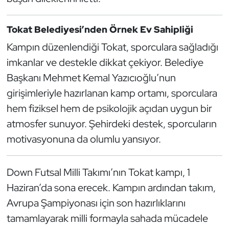
Oryantiring
Tokat Belediyesi’nden Örnek Ev Sahipliği
Özel Sporcular
Kampın düzenlendiği Tokat, sporculara sağladığı
imkanlar ve destekle dikkat çekiyor. Belediye
Paralimpik
Başkanı Mehmet Kemal Yazıcıoğlu’nun
girişimleriyle hazırlanan kamp ortamı, sporculara
Ragbi
hem fiziksel hem de psikolojik açıdan uygun bir
Satranç
atmosfer sunuyor. Şehirdeki destek, sporcuların
motivasyonuna da olumlu yansıyor.
Su Topu
Down Futsal Milli Takımı’nın Tokat kampı, 1
Sualtı Sporları
Haziran’da sona erecek. Kampın ardından takım,
Tekvando
Avrupa Şampiyonası için son hazırlıklarını
tamamlayarak milli formayla sahada mücadele
Tenis