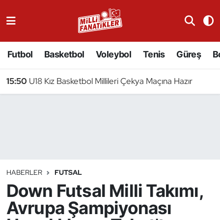
Atıcılık
Futbol
Basketbol
Voleybol
Tenis
Güreş
B
Atletizm
15:50
U18 Kız Basketbol Millileri Çekya Maçına Hazır
Badminton
Basketbol
Beyzbol
Bilardo
HABERLER
FUTSAL
Down Futsal Milli Takımı,
Binicilik
Avrupa Şampiyonası
Bisiklet