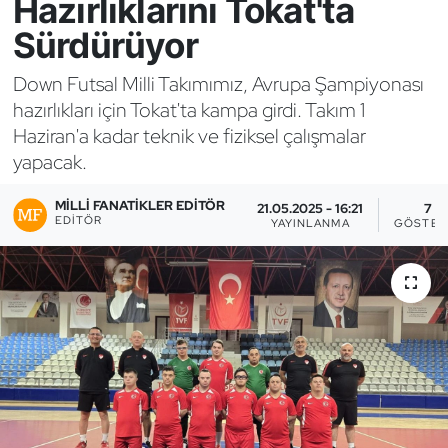
Hazırlıklarını Tokat'ta
Sürdürüyor
Bocce Bowling Dart
Down Futsal Milli Takımımız, Avrupa Şampiyonası
Boks
hazırlıkları için Tokat'ta kampa girdi. Takım 1
Haziran'a kadar teknik ve fiziksel çalışmalar
Briç
yapacak.
Buz Hokeyi
MILLI FANATIKLER EDITÖR
21.05.2025 - 16:21
7
EDITÖR
YAYINLANMA
GÖSTER
Buz Pateni
Çim Hokeyi
Cimnastik
Curling
Dağcılık