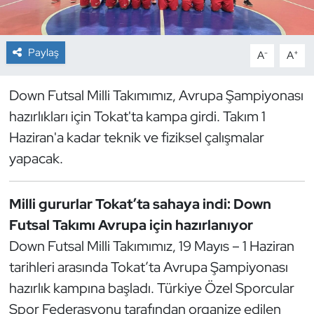
Dans Sporları
Paylaş
-
+
A
A
Dövüş Sanatı
Down Futsal Milli Takımımız, Avrupa Şampiyonası
E-Spor
hazırlıkları için Tokat'ta kampa girdi. Takım 1
Haziran'a kadar teknik ve fiziksel çalışmalar
Eskrim
yapacak.
Futbol
Milli gururlar Tokat’ta sahaya indi: Down
Futsal
Futsal Takımı Avrupa için hazırlanıyor
Down Futsal Milli Takımımız, 19 Mayıs – 1 Haziran
Genel
tarihleri arasında Tokat’ta Avrupa Şampiyonası
Golf
hazırlık kampına başladı. Türkiye Özel Sporcular
Spor Federasyonu tarafından organize edilen