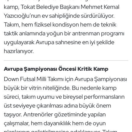
Güreş
kamp, Tokat Belediye Başkanı Mehmet Kemal
Yazıcıoğlu’nun ev sahipliğinde sürdürülüyor.
Halter
Takım, hem fiziksel kondisyon hem de teknik
Hava Sporları
taktik anlamında yoğun bir antrenman programı
uygulayarak Avrupa sahnesine en iyi şekilde
Hentbol
hazırlanıyor.
İşitme Engelli Sporcular
Avrupa Şampiyonası Öncesi Kritik Kamp
Judo ve Kuraş
Down Futsal Milli Takımı için Avrupa Şampiyonası
büyük bir vitrin niteliğinde. Bu nedenle kamp
Kano ve Rafting
süreci, takım uyumu ve bireysel performansların
üst seviyeye çıkarılması adına büyük önem
Karate
taşıyor. Antrenörler gözetiminde yapılan
Kayak
çalışmalar, hem dayanıklılık hem de oyun
planlarının geliştirilmesine odaklanıyor. Takım,