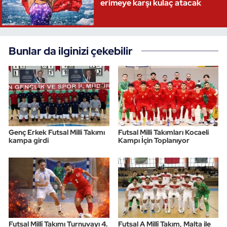
erimeye karşı kulaç atacak
Bunlar da ilginizi çekebilir
Genç Erkek Futsal Milli Takımı
Futsal Milli Takımları Kocaeli
kampa girdi
Kampı İçin Toplanıyor
Futsal Millî Takımı Turnuvayı 4.
Futsal A Millî Takım, Malta ile