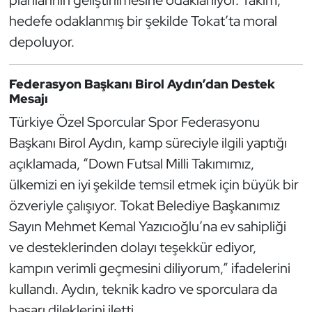
Kempo
hedefe odaklanmış bir şekilde Tokat’ta moral
depoluyor.
Kick Boks
Federasyon Başkanı Birol Aydın’dan Destek
Kürek
Mesajı
Masa Tenisi
Türkiye Özel Sporcular Spor Federasyonu
Başkanı Birol Aydın, kamp süreciyle ilgili yaptığı
Modern Pentatlon
açıklamada, “Down Futsal Milli Takımımız,
ülkemizi en iyi şekilde temsil etmek için büyük bir
Motor Sporları
özveriyle çalışıyor. Tokat Belediye Başkanımız
Sayın Mehmet Kemal Yazıcıoğlu’na ev sahipliği
Muay Thai
ve desteklerinden dolayı teşekkür ediyor,
Okçuluk
kampın verimli geçmesini diliyorum,” ifadelerini
kullandı. Aydın, teknik kadro ve sporculara da
Optimist
başarı dileklerini iletti.