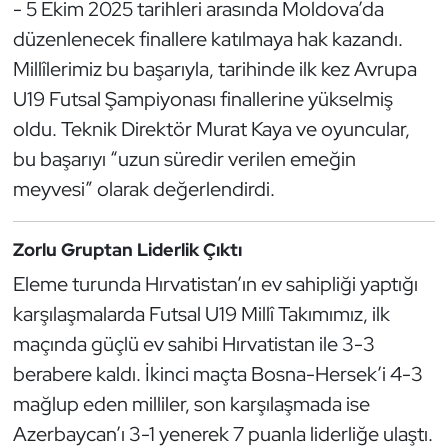
Güreş
- 5 Ekim 2025 tarihleri arasında Moldova’da
düzenlenecek finallere katılmaya hak kazandı.
Halter
Millîlerimiz bu başarıyla, tarihinde ilk kez Avrupa
U19 Futsal Şampiyonası finallerine yükselmiş
Hava Sporları
oldu. Teknik Direktör Murat Kaya ve oyuncular,
bu başarıyı “uzun süredir verilen emeğin
Hentbol
meyvesi” olarak değerlendirdi.
İşitme Engelli Sporcular
Zorlu Gruptan Liderlik Çıktı
Judo ve Kuraş
Eleme turunda Hırvatistan’ın ev sahipliği yaptığı
karşılaşmalarda Futsal U19 Millî Takımımız, ilk
Kano ve Rafting
maçında güçlü ev sahibi Hırvatistan ile 3-3
Karate
berabere kaldı. İkinci maçta Bosna-Hersek’i 4-3
mağlup eden milliler, son karşılaşmada ise
Kayak
Azerbaycan’ı 3-1 yenerek 7 puanla liderliğe ulaştı.