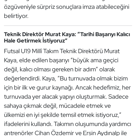
özgüveniyle sürpriz sonuçlara imza atabileceğini
Oryantiring
belirtiyor.
Özel Sporcular
Teknik Direktör Murat Kaya: “Tarihi Başarıyı Kalıcı
Paralimpik
Hale Getirmek İstiyoruz”
Futsal U19 Millî Takım Teknik Direktörü Murat
Ragbi
Kaya, elde edilen başarıyı “büyük ama geçici
değil, kalıcı olması gereken bir adım” olarak
Satranç
değerlendirdi. Kaya, “Bu turnuvada olmak bizim
Su Topu
için bir ilk ve gurur kaynağı. Ancak hedefimiz, her
turnuvada yer alacak yapıyı oluşturmak. Sadece
Sualtı Sporları
sahaya çıkmak değil, mücadele etmek ve
ülkemizi en iyi şekilde temsil etmek istiyoruz,”
Tekvando
ifadelerini kullandı. Takımın oluşumunda yardımcı
antrenörler Cihan Özdemir ve Ersin Aydınalp ile
Tenis