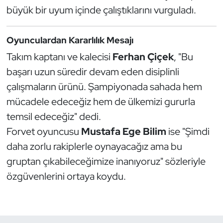
büyük bir uyum içinde çalıştıklarını vurguladı.
Triatlon
Oyunculardan Kararlılık Mesajı
Voleybol
Takım kaptanı ve kalecisi
Ferhan Çiçek
, "Bu
Vücut Geliştirme Fitness
başarı uzun süredir devam eden disiplinli
çalışmaların ürünü. Şampiyonada sahada hem
Wushu Kungfu
mücadele edeceğiz hem de ülkemizi gururla
temsil edeceğiz" dedi.
Yelken
Forvet oyuncusu
Mustafa Ege Bilim
ise "Şimdi
daha zorlu rakiplerle oynayacağız ama bu
Yüzme
gruptan çıkabileceğimize inanıyoruz" sözleriyle
özgüvenlerini ortaya koydu.