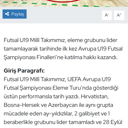
Dans Sporları
Paylaş
-
+
A
A
Dövüş Sanatı
Futsal U19 Millî Takımımız, eleme grubunu lider
E-Spor
tamamlayarak tarihinde ilk kez Avrupa U19 Futsal
Şampiyonası Finalleri’ne katılma hakkı kazandı.
Eskrim
Giriş Paragrafı:
Futbol
Futsal U19 Millî Takımımız, UEFA Avrupa U19
Futsal
Futsal Şampiyonası Eleme Turu’nda gösterdiği
üstün performansla tarih yazdı. Hırvatistan,
Genel
Bosna-Hersek ve Azerbaycan ile aynı grupta
mücadele eden ay-yıldızlılar, 2 galibiyet ve 1
Golf
beraberlikle grubunu lider tamamladı ve 28 Eylül