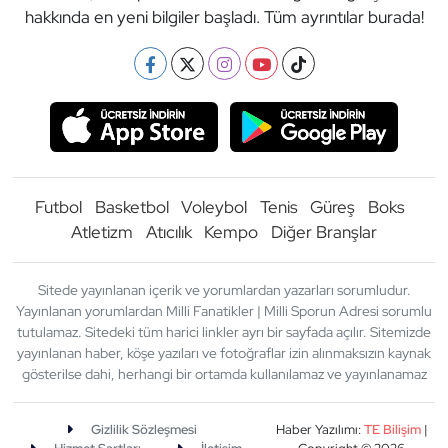
hakkında en yeni bilgiler başladı. Tüm ayrıntılar burada!
Futbol
Basketbol
Voleybol
Tenis
Güreş
Boks
Atletizm
Atıcılık
Kempo
Diğer Branşlar
Sitede yayınlanan içerik ve yorumlardan yazarları sorumludur.
Yayınlanan yorumlardan Milli Fanatikler | Milli Sporun Adresi sorumlu
tutulamaz. Sitedeki tüm harici linkler ayrı bir sayfada açılır. Sitemizde
yayınlanan haber, köşe yazıları ve fotoğraflar izin alınmaksızın kaynak
gösterilse dahi, herhangi bir ortamda kullanılamaz ve yayınlanamaz
Gizlilik Sözleşmesi
Haber Yazılımı:
TE Bilişim
|