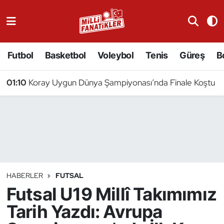
Atıcılık
Futbol
Basketbol
Voleybol
Tenis
Güreş
B
Atletizm
01:10
Koray Uygun Dünya Şampiyonası’nda Finale Koştu
Badminton
Basketbol
Beyzbol
Bilardo
HABERLER
FUTSAL
Futsal U19 Millî Takımımız
Binicilik
Tarih Yazdı: Avrupa
Bisiklet