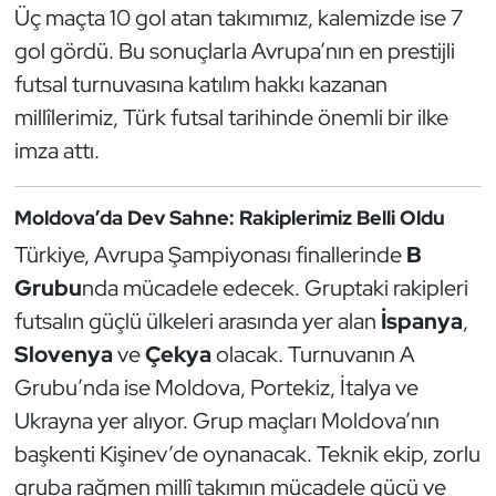
Üç maçta 10 gol atan takımımız, kalemizde ise 7
Kempo
gol gördü. Bu sonuçlarla Avrupa’nın en prestijli
Kick Boks
futsal turnuvasına katılım hakkı kazanan
millîlerimiz, Türk futsal tarihinde önemli bir ilke
Kürek
imza attı.
Masa Tenisi
Moldova’da Dev Sahne: Rakiplerimiz Belli Oldu
Modern Pentatlon
Türkiye, Avrupa Şampiyonası finallerinde
B
Grubu
nda mücadele edecek. Gruptaki rakipleri
Motor Sporları
futsalın güçlü ülkeleri arasında yer alan
İspanya
,
Slovenya
ve
Çekya
olacak. Turnuvanın A
Muay Thai
Grubu’nda ise Moldova, Portekiz, İtalya ve
Okçuluk
Ukrayna yer alıyor. Grup maçları Moldova’nın
başkenti Kişinev’de oynanacak. Teknik ekip, zorlu
Optimist
gruba rağmen millî takımın mücadele gücü ve