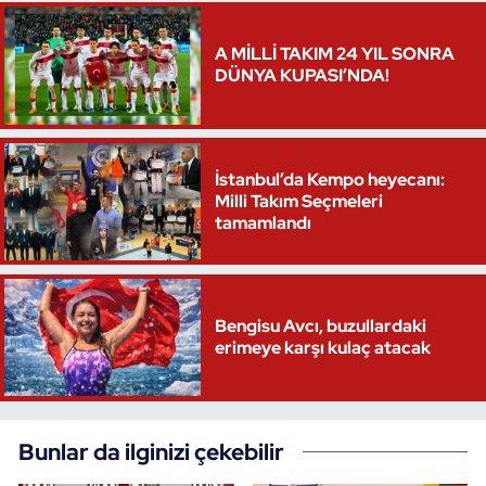
A MİLLİ TAKIM 24 YIL SONRA
DÜNYA KUPASI’NDA!
İstanbul’da Kempo heyecanı:
Milli Takım Seçmeleri
tamamlandı
Bengisu Avcı, buzullardaki
erimeye karşı kulaç atacak
Bunlar da ilginizi çekebilir