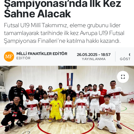
Şampiyonası’nda İlk Kez
Sahne Alacak
Bocce Bowling Dart
Futsal U19 Millî Takımımız, eleme grubunu lider
Boks
tamamlayarak tarihinde ilk kez Avrupa U19 Futsal
Şampiyonası Finalleri’ne katılma hakkı kazandı.
Briç
MILLI FANATIKLER EDITÖR
26.05.2025 - 18:57
6
Buz Hokeyi
EDITÖR
YAYINLANMA
GÖSTE
Buz Pateni
Çim Hokeyi
Cimnastik
Curling
Dağcılık