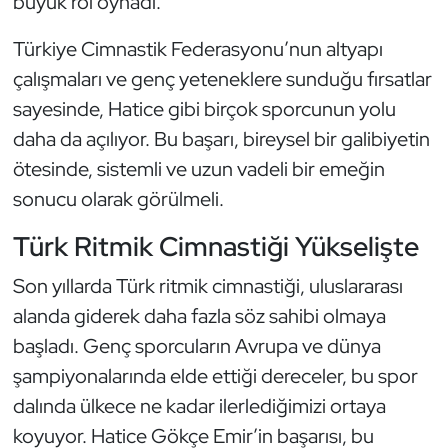
büyük rol oynadı.
Oryantiring
Türkiye Cimnastik Federasyonu’nun altyapı
çalışmaları ve genç yeteneklere sunduğu fırsatlar
Özel Sporcular
sayesinde, Hatice gibi birçok sporcunun yolu
Paralimpik
daha da açılıyor. Bu başarı, bireysel bir galibiyetin
ötesinde, sistemli ve uzun vadeli bir emeğin
Ragbi
sonucu olarak görülmeli.
Satranç
Türk Ritmik Cimnastiği Yükselişte
Son yıllarda Türk ritmik cimnastiği, uluslararası
Su Topu
alanda giderek daha fazla söz sahibi olmaya
Sualtı Sporları
başladı. Genç sporcuların Avrupa ve dünya
şampiyonalarında elde ettiği dereceler, bu spor
Tekvando
dalında ülkece ne kadar ilerlediğimizi ortaya
koyuyor. Hatice Gökçe Emir’in başarısı, bu
Tenis