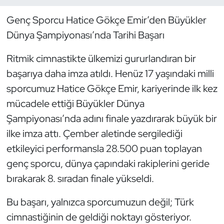
Genç Sporcu Hatice Gökçe Emir’den Büyükler
Dans Sporları
Dünya Şampiyonası’nda Tarihi Başarı
Dövüş Sanatı
Ritmik cimnastikte ülkemizi gururlandıran bir
başarıya daha imza atıldı. Henüz 17 yaşındaki milli
E-Spor
sporcumuz Hatice Gökçe Emir, kariyerinde ilk kez
Eskrim
mücadele ettiği Büyükler Dünya
Şampiyonası’nda adını finale yazdırarak büyük bir
Futbol
ilke imza attı. Çember aletinde sergilediği
etkileyici performansla 28.500 puan toplayan
Futsal
genç sporcu, dünya çapındaki rakiplerini geride
Genel
bırakarak 8. sıradan finale yükseldi.
Bu başarı, yalnızca sporcumuzun değil; Türk
Golf
cimnastiğinin de geldiği noktayı gösteriyor.