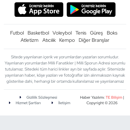
Futbol
Basketbol
Voleybol
Tenis
Güreş
Boks
Atletizm
Atıcılık
Kempo
Diğer Branşlar
Sitede yayınlanan içerik ve yorumlardan yazarları sorumludur.
Yayınlanan yorumlardan Milli Fanatikler | Milli Sporun Adresi sorumlu
tutulamaz. Sitedeki tüm harici linkler ayrı bir sayfada açılır. Sitemizde
yayınlanan haber, köşe yazıları ve fotoğraflar izin alınmaksızın kaynak
gösterilse dahi, herhangi bir ortamda kullanılamaz ve yayınlanamaz
Gizlilik Sözleşmesi
Haber Yazılımı:
TE Bilişim
|
Hizmet Şartları
İletişim
Copyright © 2026