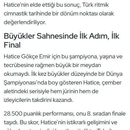
Güreş
Hatice’nin elde ettiği bu sonuç, Türk ritmik
cimnastik tarihinde bir dönüm noktası olarak
Halter
değerlendiriliyor.
Hava Sporları
Büyükler Sahnesinde İlk Adım, İlk
Final
Hentbol
Hatice Gökçe Emir için bu şampiyona, yaşına ve
İşitme Engelli Sporcular
tecrübesine rağmen büyük bir meydan
okumaydı. İlk kez büyükler düzeyinde bir Dünya
Judo ve Kuraş
Şampiyonası’nda boy gösteren Hatice, çember
aletindeki serisiyle hem jürinin hem de
Kano ve Rafting
izleyicilerin takdirini kazandı.
Karate
28.500 puanlık performansı, onu 8. sıradan finale
Kayak
taşıdı. Bu skor, Hatice’nin istikrarlı gelişimini ve