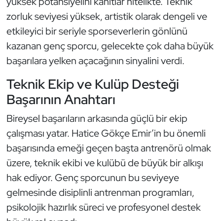
yüksek potansiyelini kanıtlar nitelikte. Teknik
Kempo
zorluk seviyesi yüksek, artistik olarak dengeli ve
etkileyici bir seriyle sporseverlerin gönlünü
Kick Boks
kazanan genç sporcu, gelecekte çok daha büyük
Kürek
başarılara yelken açacağının sinyalini verdi.
Teknik Ekip ve Kulüp Desteği
Masa Tenisi
Başarının Anahtarı
Modern Pentatlon
Bireysel başarıların arkasında güçlü bir ekip
çalışması yatar. Hatice Gökçe Emir’in bu önemli
Motor Sporları
başarısında emeği geçen başta antrenörü olmak
Muay Thai
üzere, teknik ekibi ve kulübü de büyük bir alkışı
hak ediyor. Genç sporcunun bu seviyeye
Okçuluk
gelmesinde disiplinli antrenman programları,
psikolojik hazırlık süreci ve profesyonel destek
Optimist