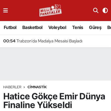
Atıcılık
Futbol
Basketbol
Voleybol
Tenis
Güreş
B
Atletizm
00:54
Trabzon'da Madalya Mesaisi Başladı
Badminton
Basketbol
Beyzbol
Bilardo
HABERLER
CIMNASTIK
Hatice Gökçe Emir Dünya
Binicilik
Finaline Yükseldi
Bisiklet