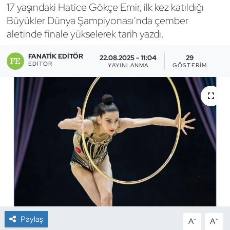
17 yaşındaki Hatice Gökçe Emir, ilk kez katıldığı
Bocce Bowling Dart
Büyükler Dünya Şampiyonası’nda çember
aletinde finale yükselerek tarih yazdı.
Boks
FANATIK EDITÖR
22.08.2025 - 11:04
29
EDITÖR
YAYINLANMA
GÖSTERIM
Briç
Buz Hokeyi
Buz Pateni
Çim Hokeyi
Cimnastik
Curling
Paylaş
-
+
A
A
Dağcılık