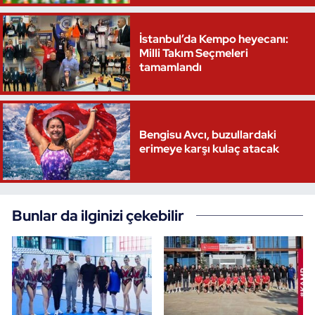
İstanbul’da Kempo heyecanı:
Milli Takım Seçmeleri
tamamlandı
Bengisu Avcı, buzullardaki
erimeye karşı kulaç atacak
Bunlar da ilginizi çekebilir