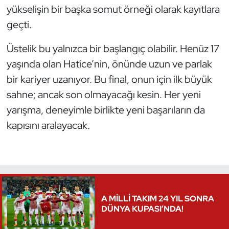
yükselişin bir başka somut örneği olarak kayıtlara
Triatlon
geçti.
Voleybol
Üstelik bu yalnızca bir başlangıç olabilir. Henüz 17
yaşında olan Hatice’nin, önünde uzun ve parlak
Vücut Geliştirme Fitness
bir kariyer uzanıyor. Bu final, onun için ilk büyük
sahne; ancak son olmayacağı kesin. Her yeni
Wushu Kungfu
yarışma, deneyimle birlikte yeni başarıların da
kapısını aralayacak.
Yelken
Yüzme
A MİLLİ TAKIM 24 YIL SONRA
DÜNYA KUPASI’NDA!