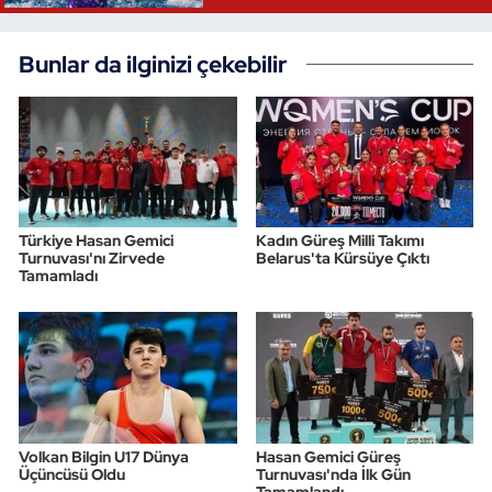
Bunlar da ilginizi çekebilir
Türkiye Hasan Gemici
Kadın Güreş Milli Takımı
Turnuvası'nı Zirvede
Belarus'ta Kürsüye Çıktı
Tamamladı
Volkan Bilgin U17 Dünya
Hasan Gemici Güreş
Üçüncüsü Oldu
Turnuvası'nda İlk Gün
Tamamlandı