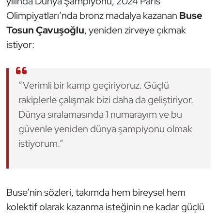
yılında Dünya Şampiyonu, 2024 Paris
Kempo
Olimpiyatları’nda bronz madalya kazanan
Buse
Tosun Çavuşoğlu
, yeniden zirveye çıkmak
Kick Boks
istiyor:
Kürek
Masa Tenisi
“Verimli bir kamp geçiriyoruz. Güçlü
rakiplerle çalışmak bizi daha da geliştiriyor.
Modern Pentatlon
Dünya sıralamasında 1 numarayım ve bu
güvenle yeniden dünya şampiyonu olmak
Motor Sporları
istiyorum.”
Muay Thai
Okçuluk
Buse’nin sözleri, takımda hem bireysel hem
kolektif olarak kazanma isteğinin ne kadar güçlü
Optimist