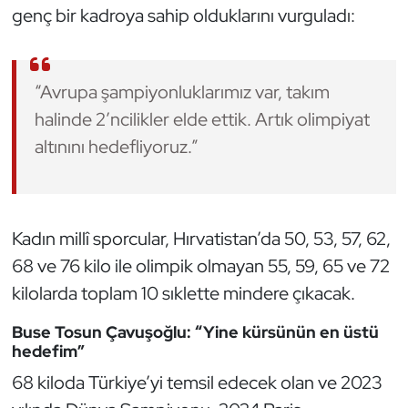
Güreş
genç bir kadroya sahip olduklarını vurguladı:
Halter
“Avrupa şampiyonluklarımız var, takım
Hava Sporları
halinde 2’ncilikler elde ettik. Artık olimpiyat
altınını hedefliyoruz.”
Hentbol
İşitme Engelli Sporcular
Kadın millî sporcular, Hırvatistan’da 50, 53, 57, 62,
Judo ve Kuraş
68 ve 76 kilo ile olimpik olmayan 55, 59, 65 ve 72
Kano ve Rafting
kilolarda toplam 10 sıklette mindere çıkacak.
Karate
Buse Tosun Çavuşoğlu: “Yine kürsünün en üstü
hedefim”
Kayak
68 kiloda Türkiye’yi temsil edecek olan ve 2023