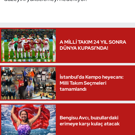
A MİLLİ TAKIM 24 YIL SONRA
DÜNYA KUPASI’NDA!
İstanbul’da Kempo heyecanı:
Milli Takım Seçmeleri
tamamlandı
Bengisu Avcı, buzullardaki
erimeye karşı kulaç atacak