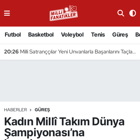
Atıcılık
Futbol
Basketbol
Voleybol
Tenis
Güreş
B
Atletizm
20:26
Milli Satranççılar Yeni Unvanlarla Başarılarını Taçlandırdı
Badminton
Basketbol
Beyzbol
Bilardo
HABERLER
GÜREŞ
Kadın Millî Takım Dünya
Binicilik
Şampiyonası’na
Bisiklet