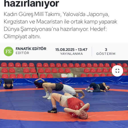
hazırlanıyor
Bocce Bowling Dart
Kadın Güreş Millî Takımı, Yalova’da Japonya,
Kırgızistan ve Macaristan ile ortak kamp yaparak
Boks
Dünya Şampiyonası’na hazırlanıyor. Hedef:
Olimpiyat altını.
Briç
FANATIK EDITÖR
15.08.2025 - 13:47
3
Buz Hokeyi
EDITÖR
YAYINLANMA
GÖSTERIM
Buz Pateni
Çim Hokeyi
Cimnastik
Curling
Dağcılık