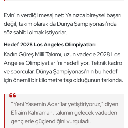
Triatlon
Evin’in verdiği mesaj net: Yalnızca bireysel başarı
değil, takım olarak da Dünya Şampiyonası’nda
Voleybol
söz sahibi olmak istiyorlar.
Vücut Geliştirme Fitness
Hedef 2028 Los Angeles Olimpiyatları
Kadın Güreş Millî Takımı, uzun vadede 2028 Los
Wushu Kungfu
Angeles Olimpiyatları’nı hedefliyor. Teknik kadro
Yelken
ve sporcular, Dünya Şampiyonası’nın bu hedef
için önemli bir kilometre taşı olduğunun farkında.
Yüzme
“Yeni Yasemin Adar’lar yetiştiriyoruz,” diyen
Efraim Kahraman, takımın gelecek vadeden
gençlerle güçlendiğini vurguladı.