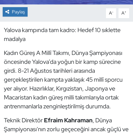
Paylaş
-
+
A
A
Dans Sporları
Dövüş Sanatı
Yalova kampında tam kadro: Hedef 10 sıklette
madalya
E-Spor
Kadın Güreş A Millî Takımı, Dünya Şampiyonası
Eskrim
öncesinde Yalova’da yoğun bir kamp sürecine
girdi. 8-21 Ağustos tarihleri arasında
Futbol
gerçekleştirilen kampta yaklaşık 45 millî sporcu
yer alıyor. Hazırlıklar, Kırgızistan, Japonya ve
Futsal
Macaristan kadın güreş milli takımlarıyla ortak
Genel
antrenmanlarla zenginleştirilmiş durumda.
Teknik Direktör
Efraim Kahraman
, Dünya
Golf
Şampiyonası'nın zorlu geçeceğini ancak güçlü ve