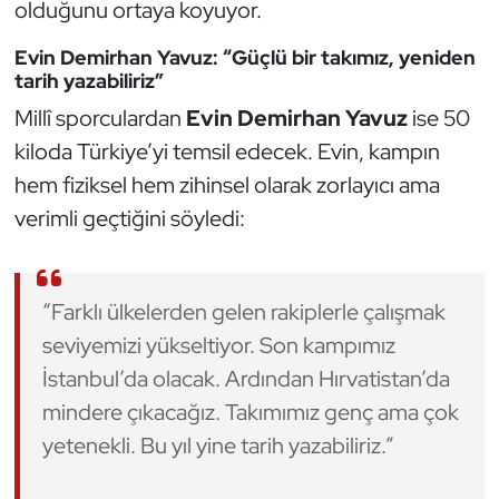
olduğunu ortaya koyuyor.
Oryantiring
Evin Demirhan Yavuz: “Güçlü bir takımız, yeniden
tarih yazabiliriz”
Özel Sporcular
Millî sporculardan
Evin Demirhan Yavuz
ise 50
Paralimpik
kiloda Türkiye’yi temsil edecek. Evin, kampın
hem fiziksel hem zihinsel olarak zorlayıcı ama
Ragbi
verimli geçtiğini söyledi:
Satranç
“Farklı ülkelerden gelen rakiplerle çalışmak
Su Topu
seviyemizi yükseltiyor. Son kampımız
Sualtı Sporları
İstanbul’da olacak. Ardından Hırvatistan’da
mindere çıkacağız. Takımımız genç ama çok
Tekvando
yetenekli. Bu yıl yine tarih yazabiliriz.”
Tenis