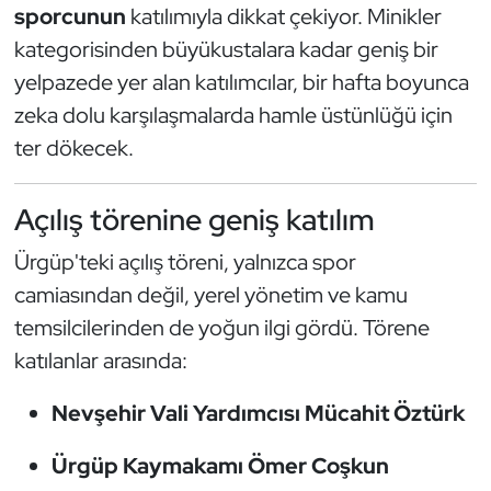
Güreş
sporcunun
katılımıyla dikkat çekiyor. Minikler
kategorisinden büyükustalara kadar geniş bir
Halter
yelpazede yer alan katılımcılar, bir hafta boyunca
zeka dolu karşılaşmalarda hamle üstünlüğü için
Hava Sporları
ter dökecek.
Hentbol
Açılış törenine geniş katılım
İşitme Engelli Sporcular
Ürgüp'teki açılış töreni, yalnızca spor
Judo ve Kuraş
camiasından değil, yerel yönetim ve kamu
temsilcilerinden de yoğun ilgi gördü. Törene
Kano ve Rafting
katılanlar arasında:
Karate
Nevşehir Vali Yardımcısı Mücahit Öztürk
Kayak
Ürgüp Kaymakamı Ömer Coşkun