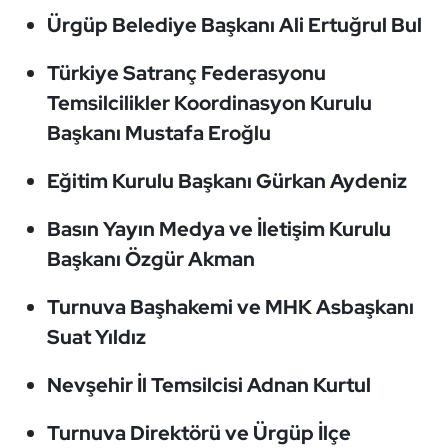
Kempo
Ürgüp Belediye Başkanı Ali Ertuğrul Bul
Kick Boks
Türkiye Satranç Federasyonu
Temsilcilikler Koordinasyon Kurulu
Kürek
Başkanı Mustafa Eroğlu
Masa Tenisi
Eğitim Kurulu Başkanı Gürkan Aydeniz
Modern Pentatlon
Basın Yayın Medya ve İletişim Kurulu
Başkanı Özgür Akman
Motor Sporları
Turnuva Başhakemi ve MHK Asbaşkanı
Muay Thai
Suat Yıldız
Okçuluk
Nevşehir İl Temsilcisi Adnan Kurtul
Optimist
Turnuva Direktörü ve Ürgüp İlçe