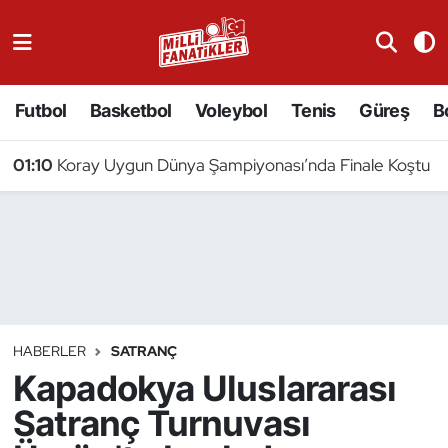
Atıcılık
Futbol
Basketbol
Voleybol
Tenis
Güreş
B
Atletizm
01:10
Koray Uygun Dünya Şampiyonası’nda Finale Koştu
Badminton
Basketbol
Beyzbol
Bilardo
HABERLER
SATRANÇ
Kapadokya Uluslararası
Binicilik
Satranç Turnuvası
Bisiklet