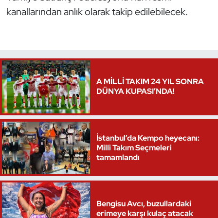
kanallarından anlık olarak takip edilebilecek.
A MİLLİ TAKIM 24 YIL SONRA
DÜNYA KUPASI’NDA!
İstanbul’da Kempo heyecanı:
Milli Takım Seçmeleri
tamamlandı
Bengisu Avcı, buzullardaki
erimeye karşı kulaç atacak