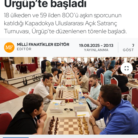
Ürgüp’te başladı
Bocce Bowling Dart
18 ülkeden ve 59 ilden 800’ü aşkın sporcunun
katıldığı Kapadokya Uluslararası Açık Satranç
Boks
Turnuvası, Ürgüp’te düzenlenen törenle başladı.
Briç
MILLI FANATIKLER EDITÖR
19.08.2025 - 20:13
7
EDITÖR
YAYINLANMA
GÖSTE
Buz Hokeyi
Buz Pateni
Çim Hokeyi
Cimnastik
Curling
Dağcılık