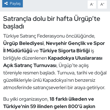
Paylaş
-
+
A
A
Dans Sporları
Satrançla dolu bir hafta Ürgüp’te
Dövüş Sanatı
başladı
Türkiye Satranç Federasyonu öncülüğünde,
E-Spor
Ürgüp Belediyesi
,
Nevşehir Gençlik ve Spor
Eskrim
İl Müdürlüğü
ve
Türkiye Sigorta Birliği
iş
birliğiyle düzenlenen
Kapadokya Uluslararası
Futbol
Açık Satranç Turnuvası
, Ürgüp’te açılış
töreniyle resmen başladı. Turnuva, tarihi ve doğal
Futsal
güzellikleriyle ünlü Kapadokya'nın benzersiz
Genel
atmosferinde satrançseverleri bir araya getiriyor.
Bu yılki organizasyon,
18 farklı ülkeden ve
Golf
Türkiye'nin 59 ilinden gelen 800'ü aşkın