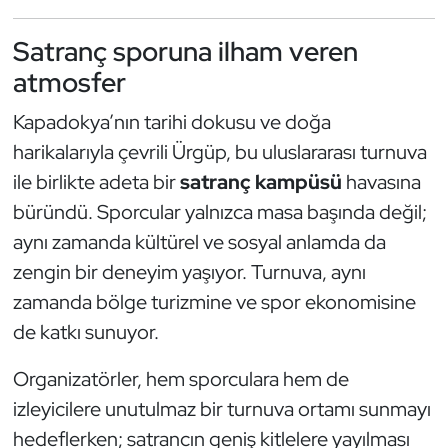
Triatlon
Satranç sporuna ilham veren
atmosfer
Voleybol
Kapadokya’nın tarihi dokusu ve doğa
Vücut Geliştirme Fitness
harikalarıyla çevrili Ürgüp, bu uluslararası turnuva
ile birlikte adeta bir
satranç kampüsü
havasına
Wushu Kungfu
büründü. Sporcular yalnızca masa başında değil;
aynı zamanda kültürel ve sosyal anlamda da
Yelken
zengin bir deneyim yaşıyor. Turnuva, aynı
Yüzme
zamanda bölge turizmine ve spor ekonomisine
de katkı sunuyor.
Organizatörler, hem sporculara hem de
izleyicilere unutulmaz bir turnuva ortamı sunmayı
hedeflerken; satrancın geniş kitlelere yayılması