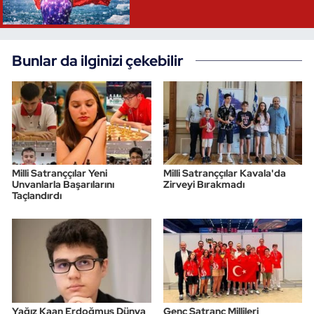
Bunlar da ilginizi çekebilir
Milli Satranççılar Yeni
Milli Satranççılar Kavala'da
Unvanlarla Başarılarını
Zirveyi Bırakmadı
Taçlandırdı
Yağız Kaan Erdoğmuş Dünya
Genç Satranç Millileri