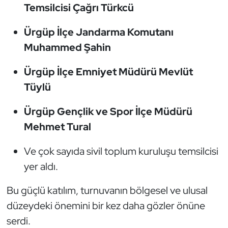
Temsilcisi Çağrı Türkcü
Oryantiring
Ürgüp İlçe Jandarma Komutanı
Özel Sporcular
Muhammed Şahin
Paralimpik
Ürgüp İlçe Emniyet Müdürü Mevlüt
Tüylü
Ragbi
Ürgüp Gençlik ve Spor İlçe Müdürü
Satranç
Mehmet Tural
Su Topu
Ve çok sayıda sivil toplum kuruluşu temsilcisi
yer aldı.
Sualtı Sporları
Bu güçlü katılım, turnuvanın bölgesel ve ulusal
Tekvando
düzeydeki önemini bir kez daha gözler önüne
serdi.
Tenis