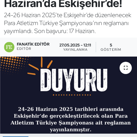
Haziran’da Eskişehir’de!
Bocce Bowling Dart
24-26 Haziran 2025’te Eskişehir’de düzenlenecek
Para Atletizm Türkiye Şampiyonası’nın reglamanı
Boks
yayımlandı. Son başvuru: 17 Haziran.
Briç
FANATIK EDITÖR
27.05.2025 - 12:11
5
EDITÖR
YAYINLANMA
GÖSTERIM
Buz Hokeyi
Buz Pateni
Çim Hokeyi
Cimnastik
Curling
Dağcılık