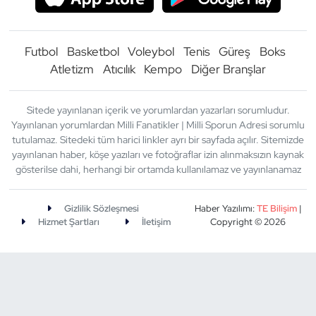
Futbol
Basketbol
Voleybol
Tenis
Güreş
Boks
Atletizm
Atıcılık
Kempo
Diğer Branşlar
Sitede yayınlanan içerik ve yorumlardan yazarları sorumludur.
Yayınlanan yorumlardan Milli Fanatikler | Milli Sporun Adresi sorumlu
tutulamaz. Sitedeki tüm harici linkler ayrı bir sayfada açılır. Sitemizde
yayınlanan haber, köşe yazıları ve fotoğraflar izin alınmaksızın kaynak
gösterilse dahi, herhangi bir ortamda kullanılamaz ve yayınlanamaz
Gizlilik Sözleşmesi
Haber Yazılımı:
TE Bilişim
|
Hizmet Şartları
İletişim
Copyright © 2026