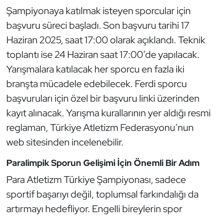
Kempo
Şampiyonaya katılmak isteyen sporcular için
başvuru süreci başladı. Son başvuru tarihi 17
Kick Boks
Haziran 2025, saat 17:00 olarak açıklandı. Teknik
toplantı ise 24 Haziran saat 17:00’de yapılacak.
Kürek
Yarışmalara katılacak her sporcu en fazla iki
branşta mücadele edebilecek. Ferdi sporcu
Masa Tenisi
başvuruları için özel bir başvuru linki üzerinden
Modern Pentatlon
kayıt alınacak. Yarışma kurallarının yer aldığı resmi
reglaman, Türkiye Atletizm Federasyonu’nun
Motor Sporları
web sitesinden incelenebilir.
Muay Thai
Paralimpik Sporun Gelişimi İçin Önemli Bir Adım
Para Atletizm Türkiye Şampiyonası, sadece
Okçuluk
sportif başarıyı değil, toplumsal farkındalığı da
Optimist
artırmayı hedefliyor. Engelli bireylerin spor