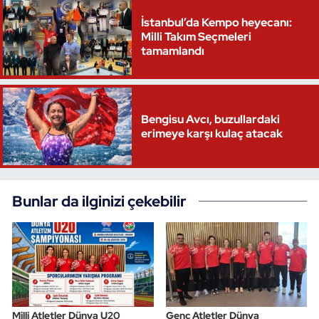
İstanbul’da Kempo heyecanı:
Triatlon
Milli Takım Seçmeleri
tamamlandı
Voleybol
Vücut Geliştirme Fitness
Bengisu Avcı, buzullardaki
erimeye karşı kulaç atacak
Wushu Kungfu
Yelken
Bunlar da ilginizi çekebilir
Yüzme
Milli Atletler Dünya U20
Genç Atletler Dünya