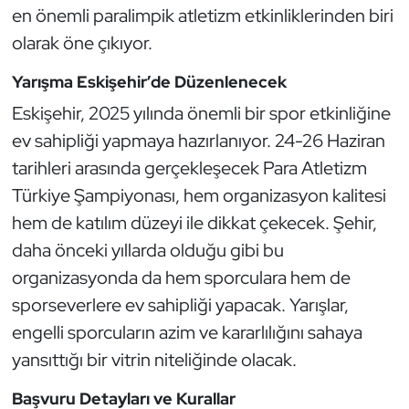
Güreş
en önemli paralimpik atletizm etkinliklerinden biri
olarak öne çıkıyor.
Halter
Yarışma Eskişehir’de Düzenlenecek
Hava Sporları
Eskişehir, 2025 yılında önemli bir spor etkinliğine
ev sahipliği yapmaya hazırlanıyor. 24-26 Haziran
Hentbol
tarihleri arasında gerçekleşecek Para Atletizm
İşitme Engelli Sporcular
Türkiye Şampiyonası, hem organizasyon kalitesi
hem de katılım düzeyi ile dikkat çekecek. Şehir,
Judo ve Kuraş
daha önceki yıllarda olduğu gibi bu
organizasyonda da hem sporculara hem de
Kano ve Rafting
sporseverlere ev sahipliği yapacak. Yarışlar,
engelli sporcuların azim ve kararlılığını sahaya
Karate
yansıttığı bir vitrin niteliğinde olacak.
Kayak
Başvuru Detayları ve Kurallar