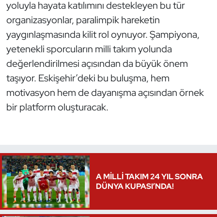
yoluyla hayata katılımını destekleyen bu tür
Oryantiring
organizasyonlar, paralimpik hareketin
yaygınlaşmasında kilit rol oynuyor. Şampiyona,
Özel Sporcular
yetenekli sporcuların milli takım yolunda
değerlendirilmesi açısından da büyük önem
Paralimpik
taşıyor. Eskişehir’deki bu buluşma, hem
Ragbi
motivasyon hem de dayanışma açısından örnek
bir platform oluşturacak.
Satranç
Su Topu
Sualtı Sporları
A MİLLİ TAKIM 24 YIL SONRA
DÜNYA KUPASI’NDA!
Tekvando
Tenis