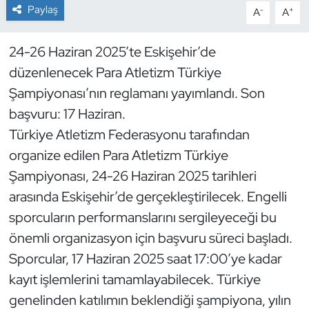
Paylaş
-
+
A
A
Dans Sporları
24-26 Haziran 2025’te Eskişehir’de
Dövüş Sanatı
düzenlenecek Para Atletizm Türkiye
Şampiyonası’nın reglamanı yayımlandı. Son
E-Spor
başvuru: 17 Haziran.
Türkiye Atletizm Federasyonu tarafından
Eskrim
organize edilen Para Atletizm Türkiye
Futbol
Şampiyonası, 24-26 Haziran 2025 tarihleri
arasında Eskişehir’de gerçekleştirilecek. Engelli
Futsal
sporcuların performanslarını sergileyeceği bu
önemli organizasyon için başvuru süreci başladı.
Genel
Sporcular, 17 Haziran 2025 saat 17:00’ye kadar
kayıt işlemlerini tamamlayabilecek. Türkiye
Golf
genelinden katılımın beklendiği şampiyona, yılın