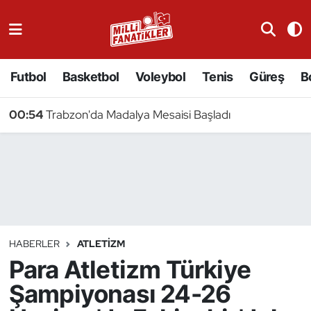
Atıcılık
Futbol
Basketbol
Voleybol
Tenis
Güreş
B
Atletizm
00:54
Trabzon'da Madalya Mesaisi Başladı
Badminton
Basketbol
Beyzbol
Bilardo
HABERLER
ATLETIZM
Para Atletizm Türkiye
Binicilik
Şampiyonası 24-26
Bisiklet