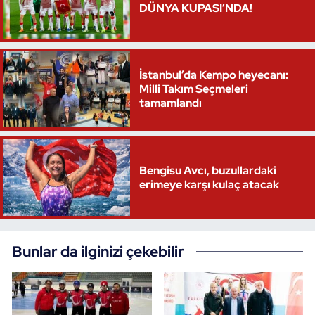
DÜNYA KUPASI’NDA!
Oryantiring
Özel Sporcular
İstanbul’da Kempo heyecanı:
Milli Takım Seçmeleri
Paralimpik
tamamlandı
Ragbi
Satranç
Bengisu Avcı, buzullardaki
erimeye karşı kulaç atacak
Su Topu
Sualtı Sporları
Bunlar da ilginizi çekebilir
Tekvando
Tenis