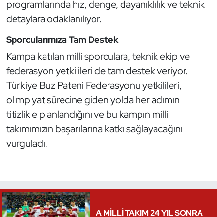
programlarında hız, denge, dayanıklılık ve teknik
Kempo
detaylara odaklanılıyor.
Kick Boks
Sporcularımıza Tam Destek
Kampa katılan milli sporculara, teknik ekip ve
Kürek
federasyon yetkilileri de tam destek veriyor.
Masa Tenisi
Türkiye Buz Pateni Federasyonu yetkilileri,
olimpiyat sürecine giden yolda her adımın
Modern Pentatlon
titizlikle planlandığını ve bu kampın milli
takımımızın başarılarına katkı sağlayacağını
Motor Sporları
vurguladı.
Muay Thai
Okçuluk
Optimist
A MİLLİ TAKIM 24 YIL SONRA