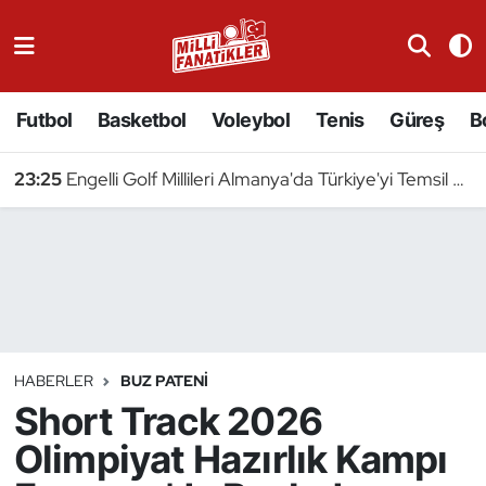
Atıcılık
Futbol
Basketbol
Voleybol
Tenis
Güreş
B
Atletizm
23:25
Engelli Golf Millileri Almanya'da Türkiye'yi Temsil Edecek
Badminton
Basketbol
Beyzbol
Bilardo
HABERLER
BUZ PATENI
Short Track 2026
Binicilik
Olimpiyat Hazırlık Kampı
Bisiklet