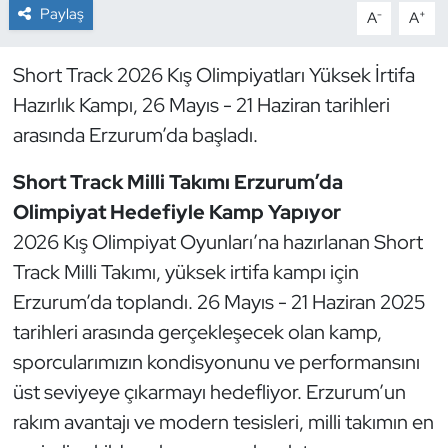
Paylaş
-
+
A
A
Dans Sporları
Short Track 2026 Kış Olimpiyatları Yüksek İrtifa
Dövüş Sanatı
Hazırlık Kampı, 26 Mayıs - 21 Haziran tarihleri
arasında Erzurum’da başladı.
E-Spor
Short Track Milli Takımı Erzurum’da
Eskrim
Olimpiyat Hedefiyle Kamp Yapıyor
2026 Kış Olimpiyat Oyunları’na hazırlanan Short
Futbol
Track Milli Takımı, yüksek irtifa kampı için
Erzurum’da toplandı. 26 Mayıs - 21 Haziran 2025
Futsal
tarihleri arasında gerçekleşecek olan kamp,
Genel
sporcularımızın kondisyonunu ve performansını
üst seviyeye çıkarmayı hedefliyor. Erzurum’un
Golf
rakım avantajı ve modern tesisleri, milli takımın en