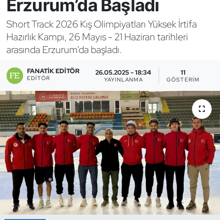
Erzurum’da Başladı
Bocce Bowling Dart
Short Track 2026 Kış Olimpiyatları Yüksek İrtifa
Hazırlık Kampı, 26 Mayıs - 21 Haziran tarihleri
Boks
arasında Erzurum’da başladı.
Briç
FANATIK EDITÖR
26.05.2025 - 18:34
11
EDITÖR
YAYINLANMA
GÖSTERIM
Buz Hokeyi
Buz Pateni
Çim Hokeyi
Cimnastik
Curling
Dağcılık