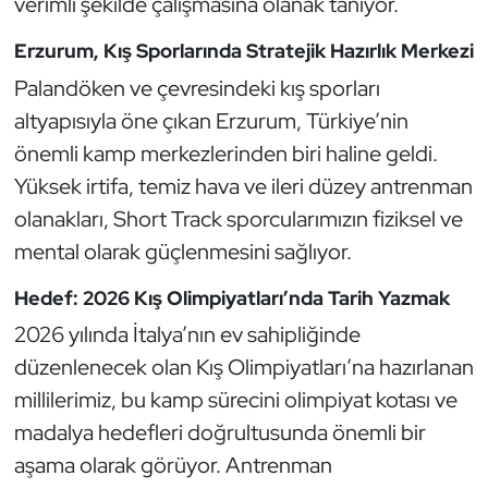
verimli şekilde çalışmasına olanak tanıyor.
Güreş
Erzurum, Kış Sporlarında Stratejik Hazırlık Merkezi
Halter
Palandöken ve çevresindeki kış sporları
altyapısıyla öne çıkan Erzurum, Türkiye’nin
Hava Sporları
önemli kamp merkezlerinden biri haline geldi.
Hentbol
Yüksek irtifa, temiz hava ve ileri düzey antrenman
olanakları, Short Track sporcularımızın fiziksel ve
İşitme Engelli Sporcular
mental olarak güçlenmesini sağlıyor.
Judo ve Kuraş
Hedef: 2026 Kış Olimpiyatları’nda Tarih Yazmak
2026 yılında İtalya’nın ev sahipliğinde
Kano ve Rafting
düzenlenecek olan Kış Olimpiyatları’na hazırlanan
Karate
millilerimiz, bu kamp sürecini olimpiyat kotası ve
madalya hedefleri doğrultusunda önemli bir
Kayak
aşama olarak görüyor. Antrenman