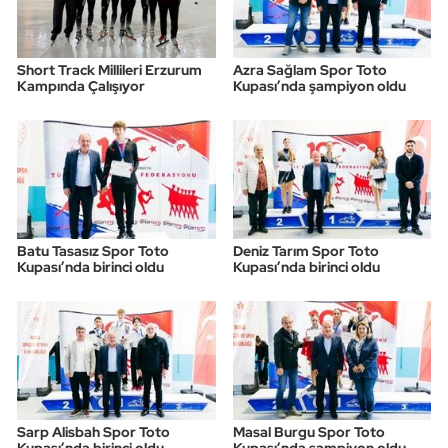
Triatlon
Short Track Millileri Erzurum
Azra Sağlam Spor Toto
Kampında Çalışıyor
Kupası’nda şampiyon oldu
Voleybol
Vücut Geliştirme Fitness
Wushu Kungfu
Yelken
Batu Tasasız Spor Toto
Deniz Tarım Spor Toto
Kupası’nda birinci oldu
Kupası’nda birinci oldu
Yüzme
Sarp Alisbah Spor Toto
Masal Burgu Spor Toto