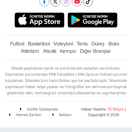
Futbol
Basketbol
Voleybol
Tenis
Güreş
Boks
Atletizm
Atıcılık
Kempo
Diğer Branşlar
Sitede yayınlanan içerik ve yorumlardan yazarları sorumludur.
Yayınlanan yorumlardan Milli Fanatikler | Milli Sporun Adresi sorumlu
tutulamaz. Sitedeki tüm harici linkler ayrı bir sayfada açılır. Sitemizde
yayınlanan haber, köşe yazıları ve fotoğraflar izin alınmaksızın kaynak
gösterilse dahi, herhangi bir ortamda kullanılamaz ve yayınlanamaz
Gizlilik Sözleşmesi
Haber Yazılımı:
TE Bilişim
|
Hizmet Şartları
İletişim
Copyright © 2026