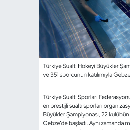
Dans Sporları
Dövüş Sanatı
E-Spor
Eskrim
Türkiye Sualtı Hokeyi Büyükler Şam
Futbol
ve 351 sporcunun katılımıyla Gebze
Futsal
Türkiye Sualtı Sporları Federasyon
Genel
en prestijli sualtı sporları organiza
Büyükler Şampiyonası, 22 kulübün k
Golf
Gebze’de başladı. Aynı zamanda mill