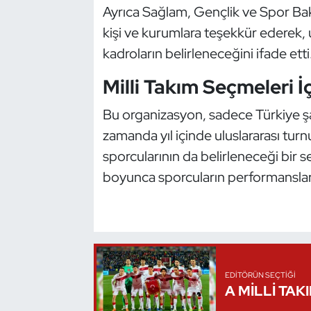
Ayrıca Sağlam, Gençlik ve Spor Bak
Oryantiring
kişi ve kurumlara teşekkür ederek, ul
kadroların belirleneceğini ifade etti
Özel Sporcular
Milli Takım Seçmeleri 
Paralimpik
Bu organizasyon, sadece Türkiye 
Ragbi
zamanda yıl içinde uluslararası turn
sporcularının da belirleneceği bir
Satranç
boyunca sporcuların performansları
Su Topu
Sualtı Sporları
Tekvando
EDITÖRÜN SEÇTIĞI
A MİLLİ TAK
Tenis