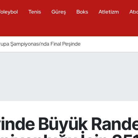
oleybol
Tenis
Güreş
Boks
Atletizm
Atıc
pa Şampiyonası'nda Final Peşinde
yinde Büyük Rande