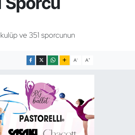
1 Sporcu
2 kulüp ve 351 sporcunun
-
+
A
A