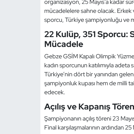
organizasyon, 25 Mayıs’a kadar sür
Güreş
mücadelelere sahne olacak. Erkek 
Halter
sporcu, Türkiye şampiyonluğu ve mi
22 Kulüp, 351 Sporcu: 
Hava Sporları
Mücadele
Hentbol
Gebze GSİM Kapalı Olimpik Yüzme 
İşitme Engelli Sporcular
kadın sporcunun katılımıyla adeta 
Türkiye’nin dört bir yanından gelen
Judo ve Kuraş
şampiyonluk kupası hem de milli t
edecek.
Kano ve Rafting
Açılış ve Kapanış Töreni
Karate
Şampiyonanın açılış töreni 23 May
Kayak
Final karşılaşmalarının ardından 25