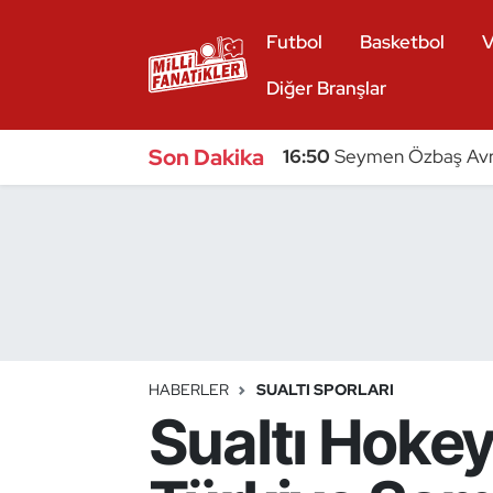
Futbol
Basketbol
V
Atıcılık
Diğer Branşlar
Atletizm
Son Dakika
16:50
Seymen Özbaş Avru
Badminton
Basketbol
Beyzbol
Bilardo
HABERLER
SUALTI SPORLARI
Sualtı Hoke
Binicilik
Bisiklet