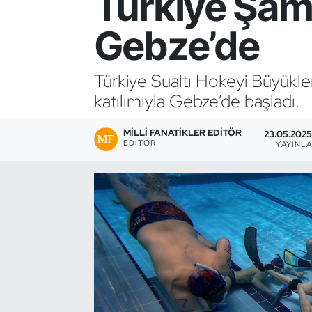
Türkiye Şam
Bocce Bowling Dart
Gebze’de
Boks
Türkiye Sualtı Hokeyi Büyükle
Briç
katılımıyla Gebze’de başladı.
Buz Hokeyi
MILLI FANATIKLER EDITÖR
23.05.2025
EDITÖR
YAYINL
Buz Pateni
Çim Hokeyi
Cimnastik
Curling
Dağcılık