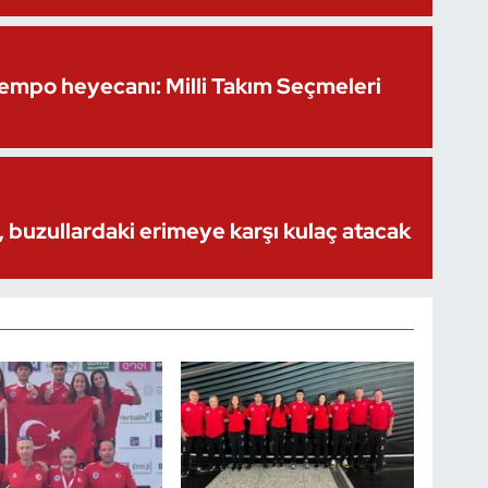
Kempo heyecanı: Milli Takım Seçmeleri
 buzullardaki erimeye karşı kulaç atacak