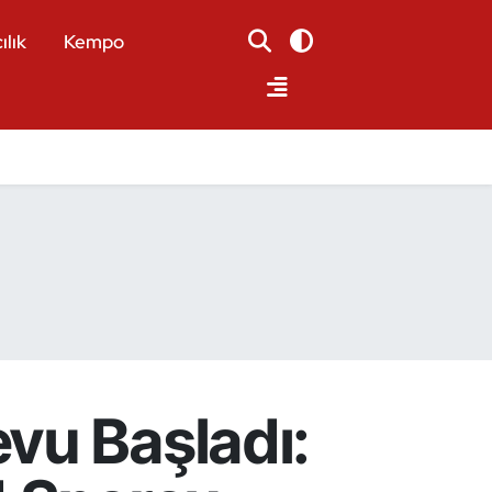
ılık
Kempo
vu Başladı: