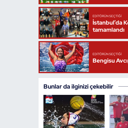
Triatlon
EDITÖRÜN SEÇTIĞI
İstanbul’da 
Voleybol
tamamlandı
Vücut Geliştirme Fitness
Wushu Kungfu
EDITÖRÜN SEÇTIĞI
Bengisu Avcı,
Yelken
Yüzme
Bunlar da ilginizi çekebilir