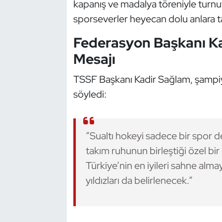
kapanış ve madalya töreniyle turn
Kempo
sporseverler heyecan dolu anlara t
Kick Boks
Federasyon Başkanı K
Mesajı
Kürek
TSSF Başkanı Kadir Sağlam, şampiy
Masa Tenisi
söyledi:
Modern Pentatlon
“Sualtı hokeyi sadece bir spor de
Motor Sporları
takım ruhunun birleştiği özel b
Muay Thai
Türkiye’nin en iyileri sahne alm
yıldızları da belirlenecek.”
Okçuluk
Optimist