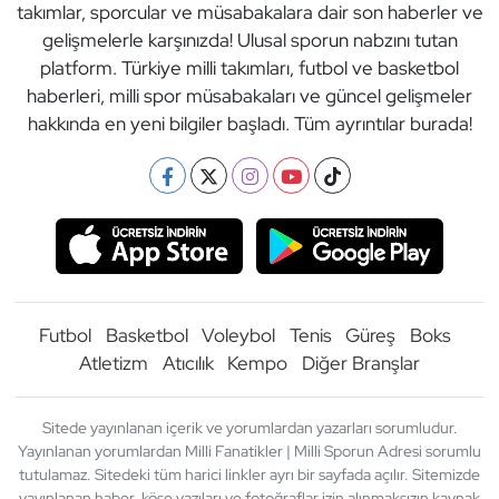
takımlar, sporcular ve müsabakalara dair son haberler ve
gelişmelerle karşınızda! Ulusal sporun nabzını tutan
platform. Türkiye milli takımları, futbol ve basketbol
haberleri, milli spor müsabakaları ve güncel gelişmeler
hakkında en yeni bilgiler başladı. Tüm ayrıntılar burada!
Futbol
Basketbol
Voleybol
Tenis
Güreş
Boks
Atletizm
Atıcılık
Kempo
Diğer Branşlar
Sitede yayınlanan içerik ve yorumlardan yazarları sorumludur.
Yayınlanan yorumlardan Milli Fanatikler | Milli Sporun Adresi sorumlu
tutulamaz. Sitedeki tüm harici linkler ayrı bir sayfada açılır. Sitemizde
yayınlanan haber, köşe yazıları ve fotoğraflar izin alınmaksızın kaynak