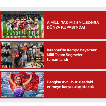
Triatlon
Voleybol
A MİLLİ TAKIM 24 YIL SONRA
DÜNYA KUPASI’NDA!
Vücut Geliştirme Fitness
Wushu Kungfu
İstanbul’da Kempo heyecanı:
Milli Takım Seçmeleri
Yelken
tamamlandı
Yüzme
Bengisu Avcı, buzullardaki
erimeye karşı kulaç atacak