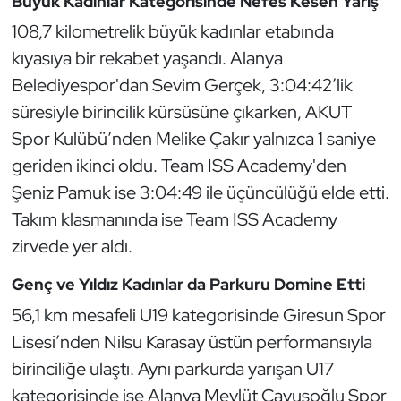
Büyük Kadınlar Kategorisinde Nefes Kesen Yarış
Kempo
108,7 kilometrelik büyük kadınlar etabında
kıyasıya bir rekabet yaşandı. Alanya
Kick Boks
Belediyespor'dan Sevim Gerçek, 3:04:42’lik
Kürek
süresiyle birincilik kürsüsüne çıkarken, AKUT
Spor Kulübü’nden Melike Çakır yalnızca 1 saniye
Masa Tenisi
geriden ikinci oldu. Team ISS Academy'den
Şeniz Pamuk ise 3:04:49 ile üçüncülüğü elde etti.
Modern Pentatlon
Takım klasmanında ise Team ISS Academy
Motor Sporları
zirvede yer aldı.
Genç ve Yıldız Kadınlar da Parkuru Domine Etti
Muay Thai
56,1 km mesafeli U19 kategorisinde Giresun Spor
Okçuluk
Lisesi’nden Nilsu Karasay üstün performansıyla
birinciliğe ulaştı. Aynı parkurda yarışan U17
Optimist
kategorisinde ise Alanya Mevlüt Çavuşoğlu Spor