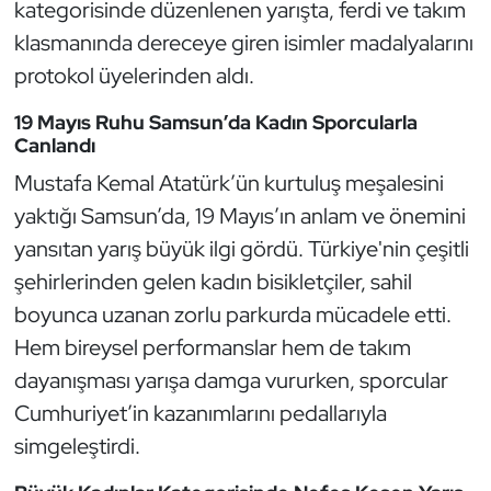
Güreş
kategorisinde düzenlenen yarışta, ferdi ve takım
klasmanında dereceye giren isimler madalyalarını
Halter
protokol üyelerinden aldı.
Hava Sporları
19 Mayıs Ruhu Samsun’da Kadın Sporcularla
Canlandı
Hentbol
Mustafa Kemal Atatürk’ün kurtuluş meşalesini
yaktığı Samsun’da, 19 Mayıs’ın anlam ve önemini
İşitme Engelli Sporcular
yansıtan yarış büyük ilgi gördü. Türkiye'nin çeşitli
şehirlerinden gelen kadın bisikletçiler, sahil
Judo ve Kuraş
boyunca uzanan zorlu parkurda mücadele etti.
Kano ve Rafting
Hem bireysel performanslar hem de takım
dayanışması yarışa damga vururken, sporcular
Karate
Cumhuriyet’in kazanımlarını pedallarıyla
simgeleştirdi.
Kayak