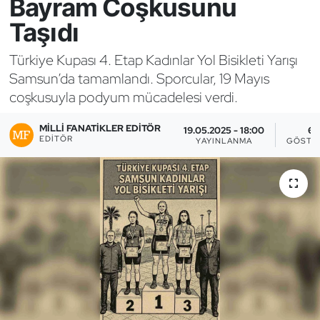
Bayram Coşkusunu
Taşıdı
Bocce Bowling Dart
Türkiye Kupası 4. Etap Kadınlar Yol Bisikleti Yarışı
Boks
Samsun’da tamamlandı. Sporcular, 19 Mayıs
coşkusuyla podyum mücadelesi verdi.
Briç
MILLI FANATIKLER EDITÖR
19.05.2025 - 18:00
6
Buz Hokeyi
EDITÖR
YAYINLANMA
GÖSTE
Buz Pateni
Çim Hokeyi
Cimnastik
Curling
Dağcılık