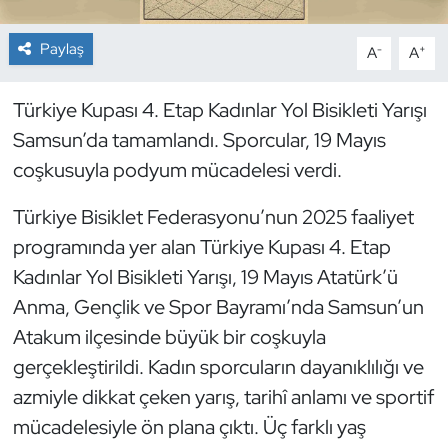
Dans Sporları
Paylaş
-
+
A
A
Dövüş Sanatı
Türkiye Kupası 4. Etap Kadınlar Yol Bisikleti Yarışı
Samsun’da tamamlandı. Sporcular, 19 Mayıs
E-Spor
coşkusuyla podyum mücadelesi verdi.
Eskrim
Türkiye Bisiklet Federasyonu’nun 2025 faaliyet
programında yer alan Türkiye Kupası 4. Etap
Futbol
Kadınlar Yol Bisikleti Yarışı, 19 Mayıs Atatürk’ü
Futsal
Anma, Gençlik ve Spor Bayramı’nda Samsun’un
Atakum ilçesinde büyük bir coşkuyla
Genel
gerçekleştirildi. Kadın sporcuların dayanıklılığı ve
azmiyle dikkat çeken yarış, tarihî anlamı ve sportif
Golf
mücadelesiyle ön plana çıktı. Üç farklı yaş