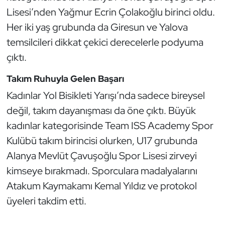
Lisesi’nden Yağmur Ecrin Çolakoğlu birinci oldu.
Oryantiring
Her iki yaş grubunda da Giresun ve Yalova
Özel Sporcular
temsilcileri dikkat çekici derecelerle podyuma
çıktı.
Paralimpik
Takım Ruhuyla Gelen Başarı
Ragbi
Kadınlar Yol Bisikleti Yarışı’nda sadece bireysel
değil, takım dayanışması da öne çıktı. Büyük
Satranç
kadınlar kategorisinde Team ISS Academy Spor
Kulübü takım birincisi olurken, U17 grubunda
Su Topu
Alanya Mevlüt Çavuşoğlu Spor Lisesi zirveyi
Sualtı Sporları
kimseye bırakmadı. Sporculara madalyalarını
Atakum Kaymakamı Kemal Yıldız ve protokol
Tekvando
üyeleri takdim etti.
Tenis