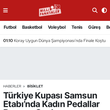
Atıcılık
Futbol
Basketbol
Voleybol
Tenis
Güreş
B
Atletizm
01:10
Koray Uygun Dünya Şampiyonası’nda Finale Koştu
Badminton
Basketbol
Beyzbol
Bilardo
HABERLER
BISIKLET
Türkiye Kupası Samsun
Binicilik
Etabı’nda Kadın Pedallar
Bisiklet