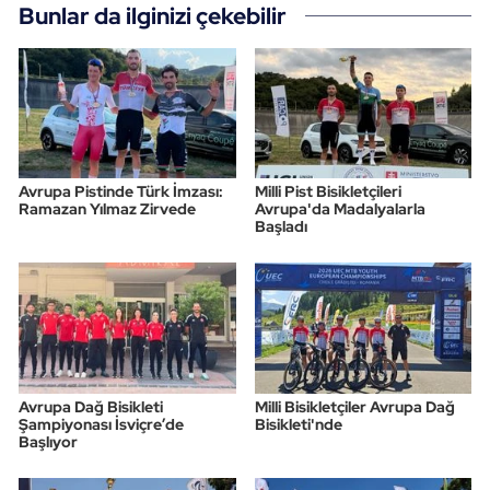
Bunlar da ilginizi çekebilir
Avrupa Pistinde Türk İmzası:
Milli Pist Bisikletçileri
Ramazan Yılmaz Zirvede
Avrupa'da Madalyalarla
Başladı
Avrupa Dağ Bisikleti
Milli Bisikletçiler Avrupa Dağ
Şampiyonası İsviçre’de
Bisikleti'nde
Başlıyor