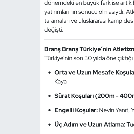
dönemdeki en büyük fark ise artık ba
Kempo
yatırımlarının sonucu olmasıydı. A
taramaları ve uluslararası kamp de
Kick Boks
değişti.
Kürek
Branş Branş Türkiye’nin Atleti
Masa Tenisi
Türkiye’nin son 30 yılda öne çıktığı 
Modern Pentatlon
Orta ve Uzun Mesafe Koşular
Kaya
Motor Sporları
Sürat Koşuları (200m - 400
Muay Thai
Engelli Koşular:
Nevin Yanıt, 
Okçuluk
Üç Adım ve Uzun Atlama:
Tuğ
Optimist