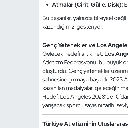
Atmalar (Cirit, Gülle, Disk):
E
Oryantiring
Bu başarılar, yalnızca bireysel değil
Özel Sporcular
kazandığımızı gösteriyor.
Paralimpik
Genç Yetenekler ve Los Angele
Ragbi
Gelecek hedefi artık net:
Los Ange
Atletizm Federasyonu, bu büyük org
Satranç
oluşturdu. Genç yetenekler üzerin
sahnesine çıkmaya başladı. 2023 
Su Topu
kazanılan madalyalar, geleceğin mad
Sualtı Sporları
Hedef, Los Angeles 2028’de 10’dan 
yarışacak sporcu sayısını tarihi sev
Tekvando
Türkiye Atletizminin Uluslararas
Tenis