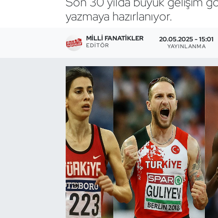
Son 30 yılda büyük gelişim gös
yazmaya hazırlanıyor.
Bocce Bowling Dart
MILLI FANATIKLER
20.05.2025 - 15:01
Boks
EDITÖR
YAYINLANMA
Briç
Buz Hokeyi
Buz Pateni
Çim Hokeyi
Cimnastik
Curling
Dağcılık