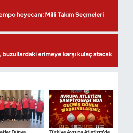
Kempo heyecanı: Milli Takım Seçmeleri
 buzullardaki erimeye karşı kulaç atacak
etler Dünya
Türkiye Avrupa Atletizm'de