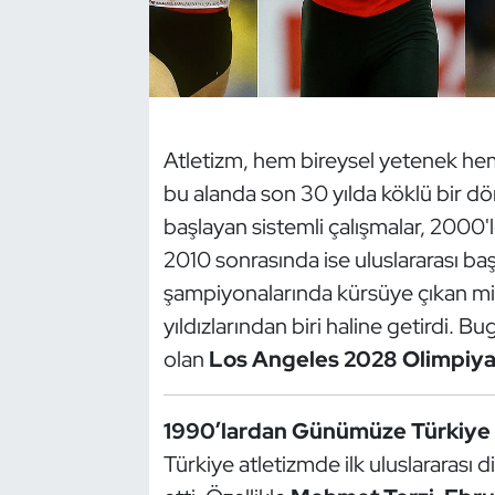
Dans Sporları
Dövüş Sanatı
Atletizm, hem bireysel yetenek hem d
E-Spor
bu alanda son 30 yılda köklü bir dön
Eskrim
başlayan sistemli çalışmalar, 2000'l
2010 sonrasında ise uluslararası baş
Futbol
şampiyonalarında kürsüye çıkan milli
yıldızlarından biri haline getirdi. 
Futsal
olan
Los Angeles 2028 Olimpiya
Genel
1990’lardan Günümüze Türkiye 
Golf
Türkiye atletizmde ilk uluslararası di