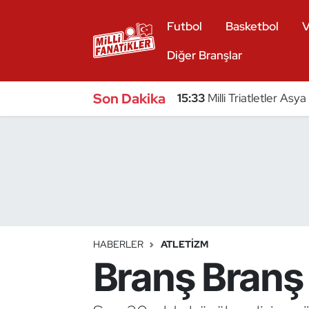
Futbol
Basketbol
V
Atıcılık
Diğer Branşlar
Atletizm
Son Dakika
15:33
Milli Triatletler Asy
Badminton
Basketbol
Beyzbol
Bilardo
HABERLER
ATLETIZM
Branş Branş 
Binicilik
Bisiklet