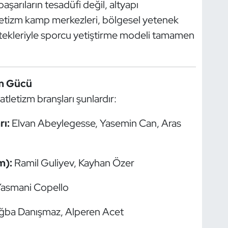
şarıların tesadüfi değil, altyapı
tletizm kamp merkezleri, bölgesel yetenek
stekleriyle sporcu yetiştirme modeli tamamen
zm Gücü
atletizm branşları şunlardır:
ı:
Elvan Abeylegesse, Yasemin Can, Aras
m):
Ramil Guliyev, Kayhan Özer
Yasmani Copello
ba Danışmaz, Alperen Acet