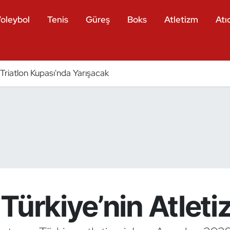
oleybol
Tenis
Güreş
Boks
Atletizm
Atıc
a Triatlon Kupası'nda Yarışacak
Türkiye’nin Atlet