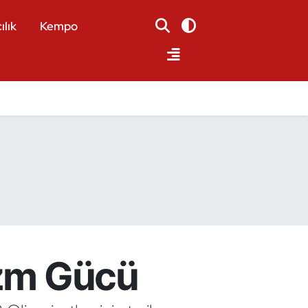
ılık
Kempo
izm Gücü