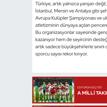
Türkiye, artık yalnızca yarışan değil
Triatlon
İstanbul, Mersin ve Antalya gibi ş
Avrupa Kulüpler Şampiyonası ve ulu
Voleybol
atletizminin dünyaya açılan pencere
Bu organizasyonlar sayesinde genç
Vücut Geliştirme Fitness
kazanıyor hem de seyircinin desteğ
Wushu Kungfu
artık sadece büyükşehirlerle sınırlı
sporcu sayısı rekor kırıyor.
Yelken
Yüzme
EDITÖRÜN SEÇTIĞI
A MİLLİ TAK