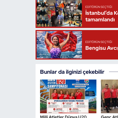
EDITÖRÜN SEÇTIĞI
İstanbul’da 
tamamlandı
EDITÖRÜN SEÇTIĞI
Bengisu Avcı,
Bunlar da ilginizi çekebilir
Milli Atletler Dünya U20
Genç Atl