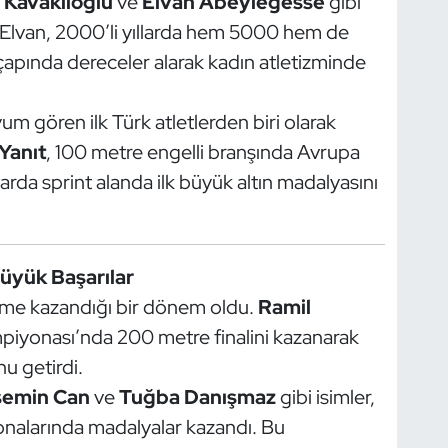
 Kavaklıoğlu
ve
Elvan Abeylegesse
gibi
 Elvan, 2000’li yıllarda hem 5000 hem de
pında dereceler alarak kadın atletizminde
m gören ilk Türk atletlerden biri olarak
Yanıt
, 100 metre engelli branşında Avrupa
rda sprint alanda ilk büyük altın madalyasını
Büyük Başarılar
 ivme kazandığı bir dönem oldu.
Ramil
piyonası’nda 200 metre finalini kazanarak
u getirdi.
semin Can
ve
Tuğba Danışmaz
gibi isimler,
nalarında madalyalar kazandı. Bu