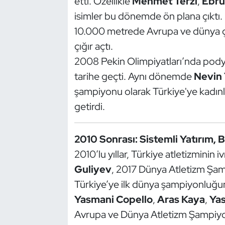
etti. Özellikle
Mehmet Terzi
,
Ebru
Güreş
isimler bu dönemde ön plana çıktı.
Halter
10.000 metrede Avrupa ve dünya ça
çığır açtı.
Hava Sporları
2008 Pekin Olimpiyatları’nda podyu
tarihe geçti. Aynı dönemde
Nevin 
Hentbol
şampiyonu olarak Türkiye'ye kadınla
getirdi.
İşitme Engelli Sporcular
Judo ve Kuraş
2010 Sonrası: Sistemli Yatırım, 
2010’lu yıllar, Türkiye atletizminin
Kano ve Rafting
Guliyev
, 2017 Dünya Atletizm Şam
Karate
Türkiye’ye ilk dünya şampiyonluğun
Yasmani Copello
,
Aras Kaya
,
Ya
Kayak
Avrupa ve Dünya Atletizm Şampiyo