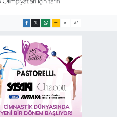
limpiyatları için tarih
-
+
A
A