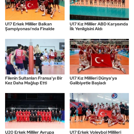
Triatlon
U17 Erkek Milliler Balkan
U17 Kız Milliler ABD Karşısında
Voleybol
Şampiyonası'nda Finalde
İlk Yenilgisini Aldı
Vücut Geliştirme Fitness
Wushu Kungfu
Yelken
Filenin Sultanları Fransa'yı Bir
U17 Kız Millileri Dünya'ya
Kez Daha Mağlup Etti
Galibiyetle Başladı
Yüzme
U20 Erkek Milliler Avrupa
U17 Erkek Voleybol Millileri