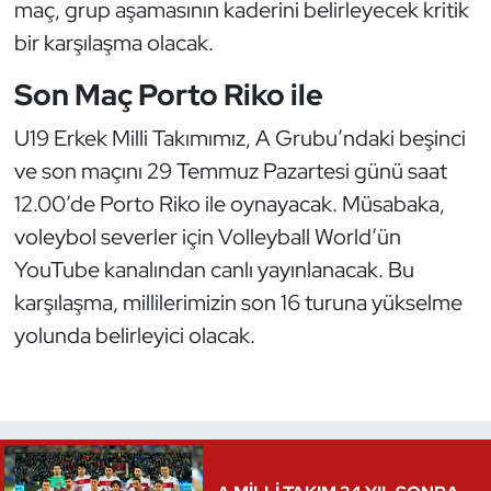
maç, grup aşamasının kaderini belirleyecek kritik
Kempo
bir karşılaşma olacak.
Kick Boks
Son Maç Porto Riko ile
Kürek
U19 Erkek Milli Takımımız, A Grubu’ndaki beşinci
ve son maçını 29 Temmuz Pazartesi günü saat
Masa Tenisi
12.00’de Porto Riko ile oynayacak. Müsabaka,
voleybol severler için Volleyball World’ün
Modern Pentatlon
YouTube kanalından canlı yayınlanacak. Bu
Motor Sporları
karşılaşma, millilerimizin son 16 turuna yükselme
yolunda belirleyici olacak.
Muay Thai
Okçuluk
Optimist