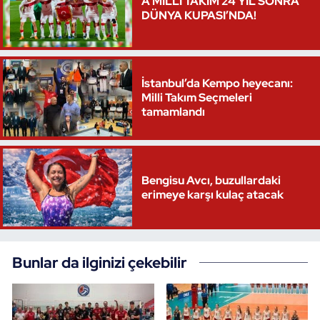
A MİLLİ TAKIM 24 YIL SONRA
DÜNYA KUPASI’NDA!
Oryantiring
Özel Sporcular
İstanbul’da Kempo heyecanı:
Paralimpik
Milli Takım Seçmeleri
tamamlandı
Ragbi
Satranç
Bengisu Avcı, buzullardaki
erimeye karşı kulaç atacak
Su Topu
Sualtı Sporları
Bunlar da ilginizi çekebilir
Tekvando
Tenis