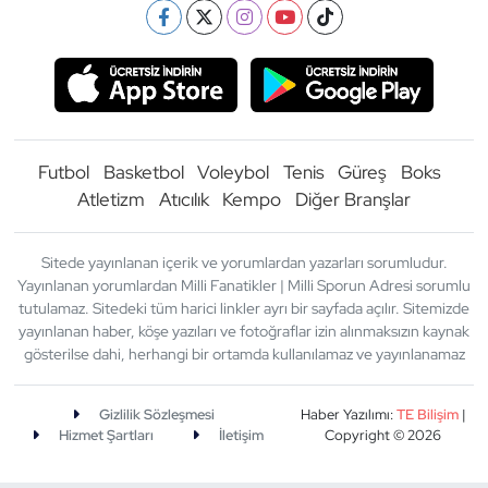
Futbol
Basketbol
Voleybol
Tenis
Güreş
Boks
Atletizm
Atıcılık
Kempo
Diğer Branşlar
Sitede yayınlanan içerik ve yorumlardan yazarları sorumludur.
Yayınlanan yorumlardan Milli Fanatikler | Milli Sporun Adresi sorumlu
tutulamaz. Sitedeki tüm harici linkler ayrı bir sayfada açılır. Sitemizde
yayınlanan haber, köşe yazıları ve fotoğraflar izin alınmaksızın kaynak
gösterilse dahi, herhangi bir ortamda kullanılamaz ve yayınlanamaz
Gizlilik Sözleşmesi
Haber Yazılımı:
TE Bilişim
|
Hizmet Şartları
İletişim
Copyright © 2026