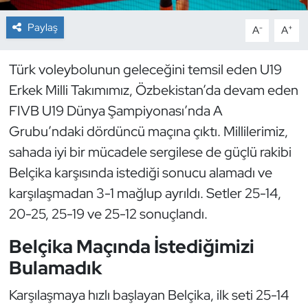
Paylaş
-
+
A
A
Dans Sporları
Dövüş Sanatı
Türk voleybolunun geleceğini temsil eden U19
Erkek Milli Takımımız, Özbekistan’da devam eden
E-Spor
FIVB U19 Dünya Şampiyonası’nda A
Grubu’ndaki dördüncü maçına çıktı. Millilerimiz,
Eskrim
sahada iyi bir mücadele sergilese de güçlü rakibi
Belçika karşısında istediği sonucu alamadı ve
Futbol
karşılaşmadan 3-1 mağlup ayrıldı. Setler 25-14,
Futsal
20-25, 25-19 ve 25-12 sonuçlandı.
Belçika Maçında İstediğimizi
Genel
Bulamadık
Golf
Karşılaşmaya hızlı başlayan Belçika, ilk seti 25-14