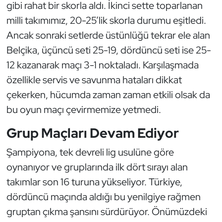
Güreş
gibi rahat bir skorla aldı. İkinci sette toparlanan
milli takımımız, 20-25’lik skorla durumu eşitledi.
Halter
Ancak sonraki setlerde üstünlüğü tekrar ele alan
Belçika, üçüncü seti 25-19, dördüncü seti ise 25-
Hava Sporları
12 kazanarak maçı 3-1 noktaladı. Karşılaşmada
özellikle servis ve savunma hataları dikkat
Hentbol
çekerken, hücumda zaman zaman etkili olsak da
İşitme Engelli Sporcular
bu oyun maçı çevirmemize yetmedi.
Grup Maçları Devam Ediyor
Judo ve Kuraş
Şampiyona, tek devreli lig usulüne göre
Kano ve Rafting
oynanıyor ve gruplarında ilk dört sırayı alan
Karate
takımlar son 16 turuna yükseliyor. Türkiye,
dördüncü maçında aldığı bu yenilgiye rağmen
Kayak
gruptan çıkma şansını sürdürüyor. Önümüzdeki