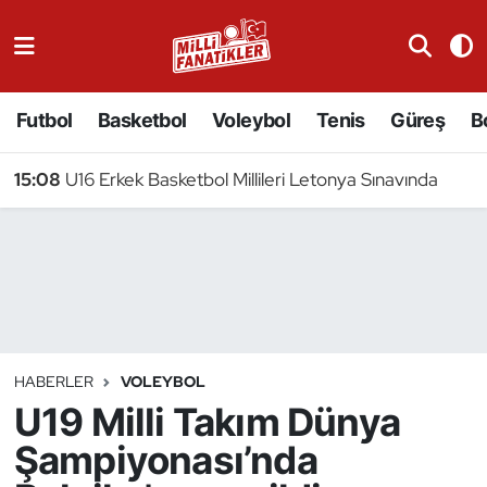
Atıcılık
Futbol
Basketbol
Voleybol
Tenis
Güreş
B
Atletizm
15:08
U16 Erkek Basketbol Millileri Letonya Sınavında
Badminton
Basketbol
Beyzbol
Bilardo
HABERLER
VOLEYBOL
U19 Milli Takım Dünya
Binicilik
Şampiyonası’nda
Bisiklet