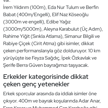
var.
Kempo
İrem Yıldırım (100m), Eda Nur Tulum ve Berfin
Babat (400m/Engelli), Elif Naz Köseoğlu
Kick Boks
(3000m ve engelli), Edibe Yağız
(3000m/5000m), Aleyna Karabulut (Üç Adım),
Kürek
Rahime Yiğit (Sırıkla Atlama), Simanur Bilgili ve
Masa Tenisi
Rabiye Çiçek (Cirit Atma) gibi isimler, dikkat
çeken performanslarıyla göz dolduruyor. 10 km
Modern Pentatlon
yürüyüşte ise Feyza Sağdıç, İpek Özkavlak ve
Şerife Berra Güven bayrağımızı taşıyacak.
Motor Sporları
Erkekler kategorisinde dikkat
Muay Thai
çeken genç yetenekler
Okçuluk
Erkek sporcular arasında da iddialı isimler öne
çıkıyor. 400m ve bayrak koşularında Adar Anar,
Optimist
Eren Keser ve Muhammed Can Karaboğa gibi