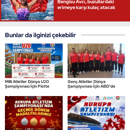
Bengisu Avcı, buzullardaki
erimeye karşı kulaç atacak
Bunlar da ilginizi çekebilir
Milli Atletler Dünya U20
Genç Atletler Dünya
Şampiyonası İçin Pistte
Şampiyonası İçin ABD'de