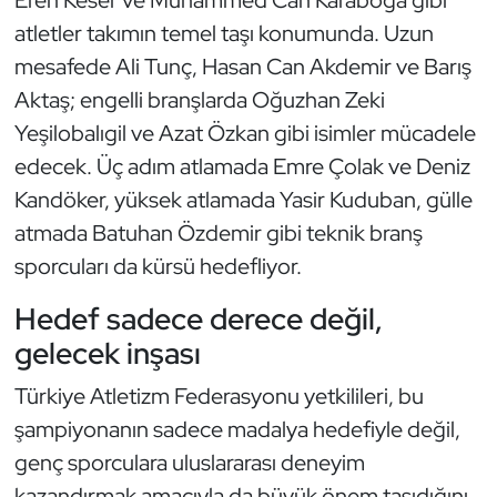
atletler takımın temel taşı konumunda. Uzun
Oryantiring
mesafede Ali Tunç, Hasan Can Akdemir ve Barış
Özel Sporcular
Aktaş; engelli branşlarda Oğuzhan Zeki
Yeşilobalıgil ve Azat Özkan gibi isimler mücadele
Paralimpik
edecek. Üç adım atlamada Emre Çolak ve Deniz
Kandöker, yüksek atlamada Yasir Kuduban, gülle
Ragbi
atmada Batuhan Özdemir gibi teknik branş
Satranç
sporcuları da kürsü hedefliyor.
Hedef sadece derece değil,
Su Topu
gelecek inşası
Sualtı Sporları
Türkiye Atletizm Federasyonu yetkilileri, bu
şampiyonanın sadece madalya hedefiyle değil,
Tekvando
genç sporculara uluslararası deneyim
Tenis
kazandırmak amacıyla da büyük önem taşıdığını