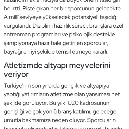
belirtti. Piste çıkan her bir sporcunun gelecekte
Triatlon
A millî seviyeye yükselecek potansiyeli taşıdığı
vurgulandı. Disiplinli hazırlık süreci, branşlara özel
Voleybol
antrenman programları ve psikolojik destekle
Vücut Geliştirme Fitness
şampiyonaya hazır hale getirilen sporcular,
bayrağı en iyi şekilde temsil etmeye kararlı.
Wushu Kungfu
Atletizmde altyapı meyvelerini
Yelken
veriyor
Türkiye'nin son yıllarda gençlik ve altyapıya
Yüzme
yaptığı yatırımların atletizme olan yansıması net
şekilde görülüyor. Bu yılki U20 kadrosunun
genişliği ve çok yönlü branş katılımı, geleceğe
umutla bakmamıza neden oluyor. Sporcuların
bireysel gelişimi kadar takım ruhu ve millî bilinçle