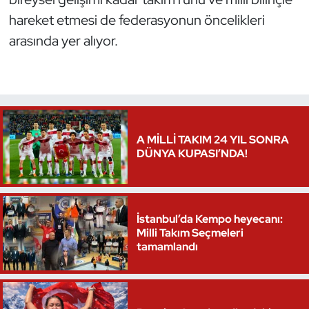
hareket etmesi de federasyonun öncelikleri
arasında yer alıyor.
A MİLLİ TAKIM 24 YIL SONRA
DÜNYA KUPASI’NDA!
İstanbul’da Kempo heyecanı:
Milli Takım Seçmeleri
tamamlandı