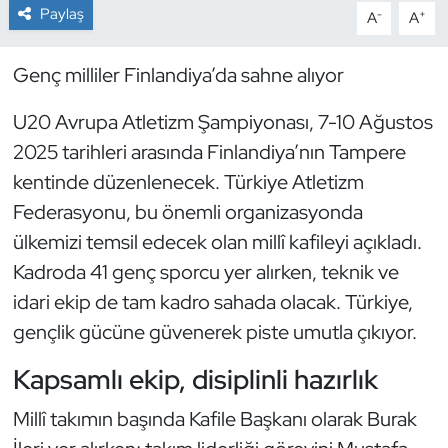
Paylaş
-
+
A
A
Dans Sporları
Genç milliler Finlandiya’da sahne alıyor
Dövüş Sanatı
U20 Avrupa Atletizm Şampiyonası, 7-10 Ağustos
E-Spor
2025 tarihleri arasında Finlandiya’nın Tampere
kentinde düzenlenecek. Türkiye Atletizm
Eskrim
Federasyonu, bu önemli organizasyonda
ülkemizi temsil edecek olan millî kafileyi açıkladı.
Futbol
Kadroda 41 genç sporcu yer alırken, teknik ve
idari ekip de tam kadro sahada olacak. Türkiye,
Futsal
gençlik gücüne güvenerek piste umutla çıkıyor.
Genel
Kapsamlı ekip, disiplinli hazırlık
Golf
Millî takımın başında Kafile Başkanı olarak Burak