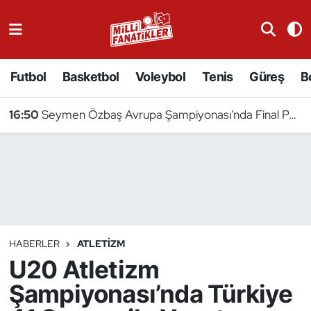
Atıcılık
Futbol
Basketbol
Voleybol
Tenis
Güreş
B
Atletizm
16:50
Seymen Özbaş Avrupa Şampiyonası'nda Final Peşinde
Badminton
Basketbol
Beyzbol
Bilardo
HABERLER
ATLETIZM
U20 Atletizm
Binicilik
Şampiyonası’nda Türkiye
Bisiklet