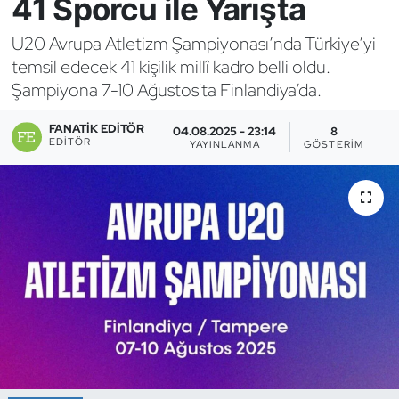
41 Sporcu ile Yarışta
Bocce Bowling Dart
U20 Avrupa Atletizm Şampiyonası’nda Türkiye’yi
temsil edecek 41 kişilik millî kadro belli oldu.
Boks
Şampiyona 7-10 Ağustos'ta Finlandiya’da.
Briç
FANATIK EDITÖR
04.08.2025 - 23:14
8
EDITÖR
YAYINLANMA
GÖSTERIM
Buz Hokeyi
Buz Pateni
Çim Hokeyi
Cimnastik
Curling
Dağcılık