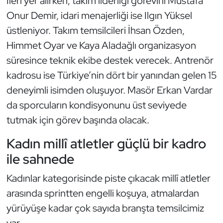
İleri yer alırken; takım liderliği görevini Mustafa
Güreş
Onur Demir, idari menajerliği ise Ilgın Yüksel
Halter
üstleniyor. Takım temsilcileri İhsan Özden,
Himmet Oyar ve Kaya Aladağlı organizasyon
Hava Sporları
süresince teknik ekibe destek verecek. Antrenör
kadrosu ise Türkiye’nin dört bir yanından gelen 15
Hentbol
deneyimli isimden oluşuyor. Masör Erkan Vardar
da sporcuların kondisyonunu üst seviyede
İşitme Engelli Sporcular
tutmak için görev başında olacak.
Judo ve Kuraş
Kadın millî atletler güçlü bir kadro
ile sahnede
Kano ve Rafting
Kadınlar kategorisinde piste çıkacak millî atletler
Karate
arasında sprintten engelli koşuya, atmalardan
Kayak
yürüyüşe kadar çok sayıda branşta temsilcimiz