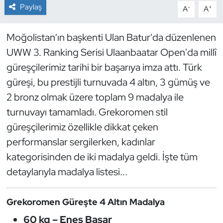
Paylaş
-
+
A
A
Dans Sporları
Moğolistan'ın başkenti Ulan Batur'da düzenlenen
Dövüş Sanatı
UWW 3. Ranking Serisi Ulaanbaatar Open'da millî
güreşçilerimiz tarihi bir başarıya imza attı. Türk
E-Spor
güreşi, bu prestijli turnuvada 4 altın, 3 gümüş ve
2 bronz olmak üzere toplam 9 madalya ile
Eskrim
turnuvayı tamamladı. Grekoromen stil
Futbol
güreşçilerimiz özellikle dikkat çeken
performanslar sergilerken, kadınlar
Futsal
kategorisinden de iki madalya geldi. İşte tüm
detaylarıyla madalya listesi...
Genel
Golf
Grekoromen Güreşte 4 Altın Madalya
60 kg – Enes Başar