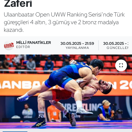
Zaferi
Bocce Bowling Dart
Ulaanbaatar Open UWW Ranking Serisi’nde Türk
güreşçileri 4 altın, 3 gümüş ve 2 bronz madalya
Boks
kazandı.
Briç
MILLI FANATIKLER
30.05.2025 - 21:59
30.05.2025 - 22
EDITÖR
YAYINLANMA
GÜNCELLEM
Buz Hokeyi
Buz Pateni
Çim Hokeyi
Cimnastik
Curling
Dağcılık