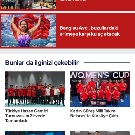
Bengisu Avcı, buzullardaki
erimeye karşı kulaç atacak
Bunlar da ilginizi çekebilir
Türkiye Hasan Gemici
Kadın Güreş Milli Takımı
Turnuvası'nı Zirvede
Belarus'ta Kürsüye Çıktı
Tamamladı