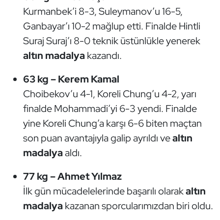
Güreş
Kurmanbek’i 8-3, Suleymanov’u 16-5,
Ganbayar’ı 10-2 mağlup etti. Finalde Hintli
Halter
Suraj Suraj’ı 8-0 teknik üstünlükle yenerek
Hava Sporları
altın madalya
kazandı.
63 kg – Kerem Kamal
Hentbol
Choibekov’u 4-1, Koreli Chung’u 4-2, yarı
İşitme Engelli Sporcular
finalde Mohammadi’yi 6-3 yendi. Finalde
yine Koreli Chung’a karşı 6-6 biten maçtan
Judo ve Kuraş
son puan avantajıyla galip ayrıldı ve
altın
madalya
aldı.
Kano ve Rafting
77 kg – Ahmet Yılmaz
Karate
İlk gün mücadelelerinde başarılı olarak
altın
Kayak
madalya
kazanan sporcularımızdan biri oldu.