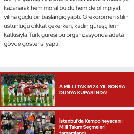
kazanarak hem moral buldu hem de olimpiyat
yılına güçlü bir başlangıç yaptı. Grekoromen stilin
üstünlüğü dikkat çekerken, kadın güreşçilerin
katkısıyla Türk güreşi bu organizasyonda adeta
gövde gösterisi yaptı.
A MİLLİ TAKIM 24 YIL SONRA
DÜNYA KUPASI’NDA!
İstanbul’da Kempo heyecanı:
Milli Takım Seçmeleri
tamamlandı