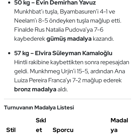
50 kg – Evin Demirhan Yavuz
Oryantiring
Munkhbat’ı tuşla, Byambasuren’i 4-1 ve
Neelam’ı 8-5 öndeyken tuşla mağlup etti.
Özel Sporcular
Finalde Rus Natalia Pudova’ya 7-6
kaybederek
gümüş madalya
kazandı.
Paralimpik
57 kg – Elvira Süleyman Kamaloğlu
Ragbi
Hintli rakibine kaybettikten sonra repesajdan
Satranç
geldi. Munkhmeg Urjin’i 15-5, ardından Ana
Luiza Pereira Franca’yı 7-2 mağlup ederek
Su Topu
bronz madalya
aldı.
Sualtı Sporları
Turnuvanın Madalya Listesi
Tekvando
Sıkl
Madal
Stil
et
Sporcu
ya
Tenis