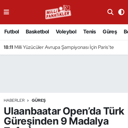
Atıcılık
Futbol
Basketbol
Voleybol
Tenis
Güreş
B
Atletizm
18:11
Milli Yüzücüler Avrupa Şampiyonası İçin Paris’te
Badminton
Basketbol
Beyzbol
Bilardo
HABERLER
GÜREŞ
Ulaanbaatar Open’da Türk
Binicilik
Güreşinden 9 Madalya
Bisiklet