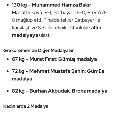
130 kg – Muhammed Hamza Bakır
Kempo
Manatbekov’u 9-1, Batbayar’ı 8-0, Prem’i 8-
Kick Boks
0 mağlup etti. Finalde tekrar Batbayar ile
karşılaştı ve 8-0’lık teknik üstünlükle
altın
Kürek
madalyaya
ulaştı.
Masa Tenisi
Grekoromen’de Diğer Madalyalar
Modern Pentatlon
67 kg – Murat Fırat
:
Gümüş madalya
Motor Sporları
72 kg – Mehmet Mustafa Şahin
:
Gümüş
madalya
Muay Thai
82 kg – Burhan Akbudak
:
Bronz madalya
Okçuluk
Kadınlarda 2 Madalya
Optimist