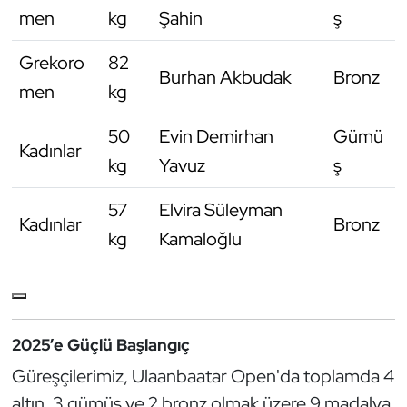
men
kg
Şahin
ş
Grekoro
82
Burhan Akbudak
Bronz
men
kg
50
Evin Demirhan
Gümü
Kadınlar
kg
Yavuz
ş
57
Elvira Süleyman
Kadınlar
Bronz
kg
Kamaloğlu
2025’e Güçlü Başlangıç
Güreşçilerimiz, Ulaanbaatar Open'da toplamda 4
altın, 3 gümüş ve 2 bronz olmak üzere 9 madalya