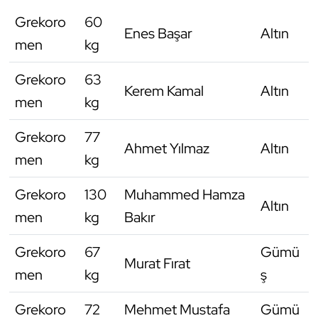
Grekoro
60
Triatlon
Enes Başar
Altın
men
kg
Voleybol
Grekoro
63
Kerem Kamal
Altın
Vücut Geliştirme Fitness
men
kg
Grekoro
77
Wushu Kungfu
Ahmet Yılmaz
Altın
men
kg
Yelken
Grekoro
130
Muhammed Hamza
Altın
Yüzme
men
kg
Bakır
Grekoro
67
Gümü
Murat Fırat
men
kg
ş
Grekoro
72
Mehmet Mustafa
Gümü