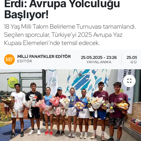
Erdi: Avrupa Yolculuğu
Başlıyor!
Bocce Bowling Dart
18 Yaş Milli Takım Belirleme Turnuvası tamamlandı.
Boks
Seçilen sporcular, Türkiye’yi 2025 Avrupa Yaz
Kupası Elemeleri’nde temsil edecek.
Briç
MILLI FANATIKLER EDITÖR
25.05.2025 - 23:26
25.05.2
Buz Hokeyi
EDITÖR
YAYINLANMA
GÜN
Buz Pateni
Çim Hokeyi
Cimnastik
Curling
Dağcılık