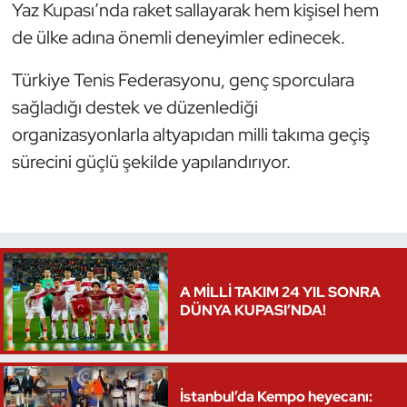
Yaz Kupası’nda raket sallayarak hem kişisel hem
de ülke adına önemli deneyimler edinecek.
Triatlon
Türkiye Tenis Federasyonu, genç sporculara
Voleybol
sağladığı destek ve düzenlediği
Vücut Geliştirme Fitness
organizasyonlarla altyapıdan milli takıma geçiş
sürecini güçlü şekilde yapılandırıyor.
Wushu Kungfu
Yelken
Yüzme
A MİLLİ TAKIM 24 YIL SONRA
DÜNYA KUPASI’NDA!
İstanbul’da Kempo heyecanı: