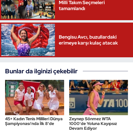
Milli Takım Seçmeleri
tamamlandı
Bengisu Avcı, buzullardaki
erimeye karşı kulaç atacak
Bunlar da ilginizi çekebilir
45+ Kadın Tenis Millileri Dünya
Zeynep Sönmez WTA
Şampiyonası'nda İlk 8'de
1000'de Yoluna Kayıpsız
Devam Ediyor