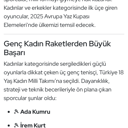
Güreş
Kadınlar ve erkekler kategorisinde ilk üçe giren
oyuncular, 2025 Avrupa Yaz Kupası
Halter
Elemeleri'nde ülkemizi temsil edecek.
Hava Sporları
Genç Kadın Raketlerden Büyük
Hentbol
Başarı
İşitme Engelli Sporcular
Kadınlar kategorisinde sergiledikleri güçlü
oyunlarla dikkat çeken üç genç tenisçi, Türkiye 18
Judo ve Kuraş
Yaş Kadın Milli Takımı’na seçildi. Dayanıklılık,
strateji ve teknik becerileriyle ön plana çıkan
Kano ve Rafting
sporcular şunlar oldu:
Karate
🎾
Ada Kumru
Kayak
🎾
İrem Kurt