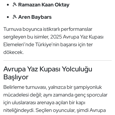
🎾
Ramazan Kaan Oktay
Oryantiring
🎾
Aren Baybars
Özel Sporcular
Turnuva boyunca istikrarlı performanslar
Paralimpik
sergileyen bu isimler, 2025 Avrupa Yaz Kupası
Elemeleri’nde Türkiye’nin başarısı için ter
Ragbi
dökecek.
Satranç
Avrupa Yaz Kupası Yolculuğu
Su Topu
Başlıyor
Sualtı Sporları
Belirleme turnuvası, yalnızca bir şampiyonluk
mücadelesi değil; aynı zamanda genç sporcular
Tekvando
için uluslararası arenaya açılan bir kapı
niteliğindeydi. Seçilen oyuncular, şimdi Avrupa
Tenis