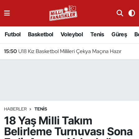
Atıcılık
Futbol
Basketbol
Voleybol
Tenis
Güreş
B
Atletizm
15:50
U18 Kız Basketbol Millileri Çekya Maçına Hazır
Badminton
Basketbol
Beyzbol
Bilardo
HABERLER
TENIS
18 Yaş Milli Takım
Binicilik
Belirleme Turnuvası Sona
Bisiklet