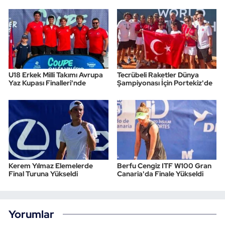
U18 Erkek Milli Takımı Avrupa
Tecrübeli Raketler Dünya
Yaz Kupası Finalleri'nde
Şampiyonası İçin Portekiz'de
Kerem Yılmaz Elemelerde
Berfu Cengiz ITF W100 Gran
Final Turuna Yükseldi
Canaria'da Finale Yükseldi
Yorumlar