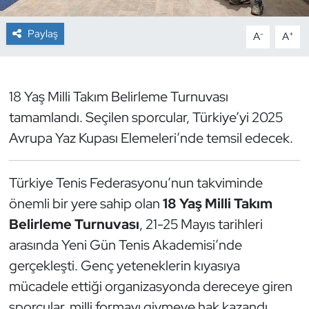
Dans Sporları
Paylaş
-
+
A
A
Dövüş Sanatı
18 Yaş Milli Takım Belirleme Turnuvası
E-Spor
tamamlandı. Seçilen sporcular, Türkiye’yi 2025
Avrupa Yaz Kupası Elemeleri’nde temsil edecek.
Eskrim
Futbol
Türkiye Tenis Federasyonu’nun takviminde
önemli bir yere sahip olan
18 Yaş Milli Takım
Futsal
Belirleme Turnuvası
, 21-25 Mayıs tarihleri
Genel
arasında Yeni Gün Tenis Akademisi’nde
gerçekleşti. Genç yeteneklerin kıyasıya
Golf
mücadele ettiği organizasyonda dereceye giren
sporcular, milli formayı giymeye hak kazandı.