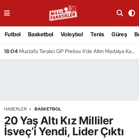
Atıcılık
Futbol
Basketbol
Voleybol
Tenis
Güreş
B
Atletizm
18:04
Mustafa Tarakcı GP Prešov II’de Altın Madalya Kazandı
Badminton
Basketbol
Beyzbol
Bilardo
HABERLER
BASKETBOL
20 Yaş Altı Kız Milliler
Binicilik
İsveç’i Yendi, Lider Çıktı
Bisiklet