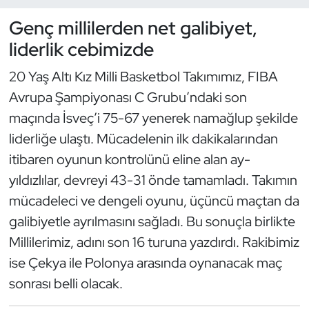
Genç millilerden net galibiyet,
Dans Sporları
liderlik cebimizde
Dövüş Sanatı
20 Yaş Altı Kız Milli Basketbol Takımımız, FIBA
Avrupa Şampiyonası C Grubu’ndaki son
E-Spor
maçında İsveç’i 75-67 yenerek namağlup şekilde
liderliğe ulaştı. Mücadelenin ilk dakikalarından
Eskrim
itibaren oyunun kontrolünü eline alan ay-
Futbol
yıldızlılar, devreyi 43-31 önde tamamladı. Takımın
mücadeleci ve dengeli oyunu, üçüncü maçtan da
Futsal
galibiyetle ayrılmasını sağladı. Bu sonuçla birlikte
Millilerimiz, adını son 16 turuna yazdırdı. Rakibimiz
Genel
ise Çekya ile Polonya arasında oynanacak maç
Golf
sonrası belli olacak.