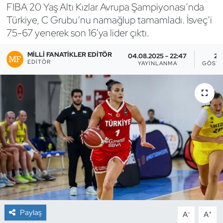
FIBA 20 Yaş Altı Kızlar Avrupa Şampiyonası’nda
Bocce Bowling Dart
Türkiye, C Grubu’nu namağlup tamamladı. İsveç’i
75-67 yenerek son 16’ya lider çıktı.
Boks
MILLI FANATIKLER EDITÖR
04.08.2025 - 22:47
26
EDITÖR
YAYINLANMA
GÖSTE
Briç
Buz Hokeyi
Buz Pateni
Çim Hokeyi
Cimnastik
Curling
Paylaş
-
+
A
A
Dağcılık