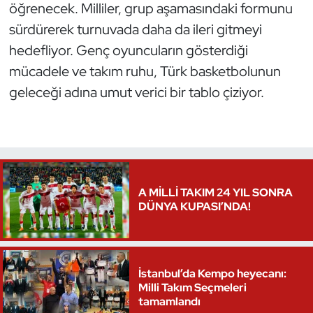
öğrenecek. Milliler, grup aşamasındaki formunu
Oryantiring
sürdürerek turnuvada daha da ileri gitmeyi
hedefliyor. Genç oyuncuların gösterdiği
Özel Sporcular
mücadele ve takım ruhu, Türk basketbolunun
geleceği adına umut verici bir tablo çiziyor.
Paralimpik
Ragbi
Satranç
A MİLLİ TAKIM 24 YIL SONRA
Su Topu
DÜNYA KUPASI’NDA!
Sualtı Sporları
Tekvando
İstanbul’da Kempo heyecanı:
Milli Takım Seçmeleri
tamamlandı
Tenis