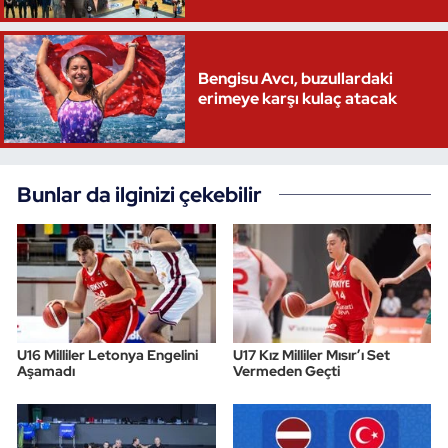
Triatlon
Bengisu Avcı, buzullardaki
Voleybol
erimeye karşı kulaç atacak
Vücut Geliştirme Fitness
Bunlar da ilginizi çekebilir
Wushu Kungfu
Yelken
Yüzme
U16 Milliler Letonya Engelini
U17 Kız Milliler Mısır’ı Set
Aşamadı
Vermeden Geçti