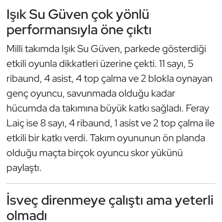
Güreş
Işık Su Güven çok yönlü
performansıyla öne çıktı
Halter
Milli takımda Işık Su Güven, parkede gösterdiği
Hava Sporları
etkili oyunla dikkatleri üzerine çekti. 11 sayı, 5
ribaund, 4 asist, 4 top çalma ve 2 blokla oynayan
Hentbol
genç oyuncu, savunmada olduğu kadar
İşitme Engelli Sporcular
hücumda da takımına büyük katkı sağladı. Feray
Laiç ise 8 sayı, 4 ribaund, 1 asist ve 2 top çalma ile
Judo ve Kuraş
etkili bir katkı verdi. Takım oyununun ön planda
olduğu maçta birçok oyuncu skor yükünü
Kano ve Rafting
paylaştı.
Karate
İsveç direnmeye çalıştı ama yeterli
Kayak
olmadı