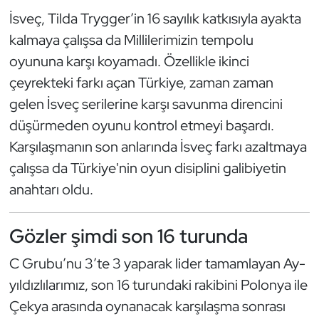
Kempo
İsveç, Tilda Trygger’in 16 sayılık katkısıyla ayakta
kalmaya çalışsa da Millilerimizin tempolu
Kick Boks
oyununa karşı koyamadı. Özellikle ikinci
çeyrekteki farkı açan Türkiye, zaman zaman
Kürek
gelen İsveç serilerine karşı savunma direncini
Masa Tenisi
düşürmeden oyunu kontrol etmeyi başardı.
Karşılaşmanın son anlarında İsveç farkı azaltmaya
Modern Pentatlon
çalışsa da Türkiye'nin oyun disiplini galibiyetin
anahtarı oldu.
Motor Sporları
Muay Thai
Gözler şimdi son 16 turunda
C Grubu’nu 3’te 3 yaparak lider tamamlayan Ay-
Okçuluk
yıldızlılarımız, son 16 turundaki rakibini Polonya ile
Optimist
Çekya arasında oynanacak karşılaşma sonrası