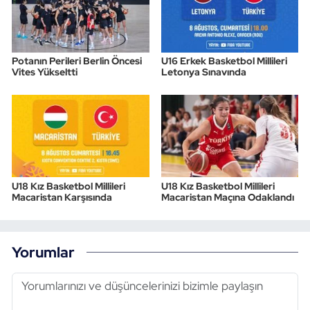
Potanın Perileri Berlin Öncesi
U16 Erkek Basketbol Millileri
Vites Yükseltti
Letonya Sınavında
U18 Kız Basketbol Millileri
U18 Kız Basketbol Millileri
Macaristan Karşısında
Macaristan Maçına Odaklandı
Yorumlar