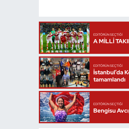
Oryantiring
Özel Sporcular
EDITÖRÜN SEÇTIĞI
Paralimpik
A MİLLİ TAK
Ragbi
EDITÖRÜN SEÇTIĞI
Satranç
İstanbul’da 
tamamlandı
Su Topu
Sualtı Sporları
EDITÖRÜN SEÇTIĞI
Bengisu Avcı,
Tekvando
Tenis