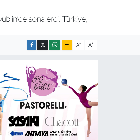
blin’de sona erdi. Türkiye,
-
+
A
A