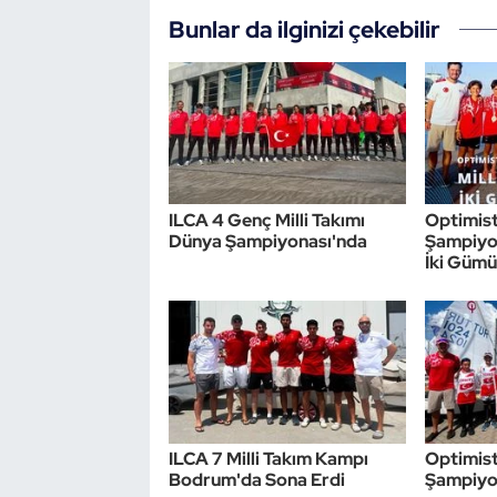
Bunlar da ilginizi çekebilir
Triatlon
Voleybol
Vücut Geliştirme Fitness
Wushu Kungfu
ILCA 4 Genç Milli Takımı
Optimis
Dünya Şampiyonası'nda
Şampiyon
İki Gümü
Yelken
Yüzme
ILCA 7 Milli Takım Kampı
Optimist
Bodrum'da Sona Erdi
Şampiyon