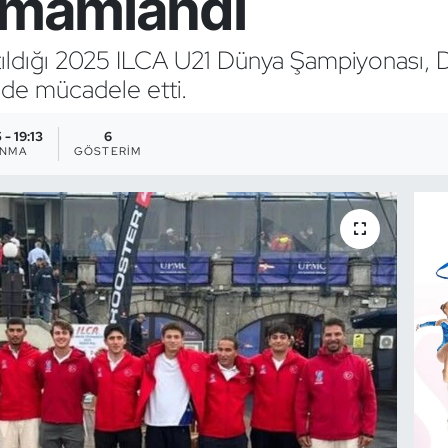
tamamlandı
ldığı 2025 ILCA U21 Dünya Şampiyonası, Du
inde mücadele etti.
- 19:13
6
ANMA
GÖSTERIM