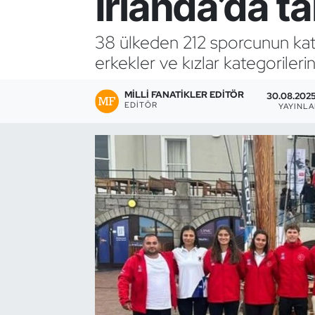
İrlanda’da 
Bocce Bowling Dart
38 ülkeden 212 sporcunun katı
erkekler ve kızlar kategoriler
Boks
MILLI FANATIKLER EDITÖR
Briç
30.08.2025 
EDITÖR
YAYINL
Buz Hokeyi
Buz Pateni
Çim Hokeyi
Cimnastik
Curling
Dağcılık