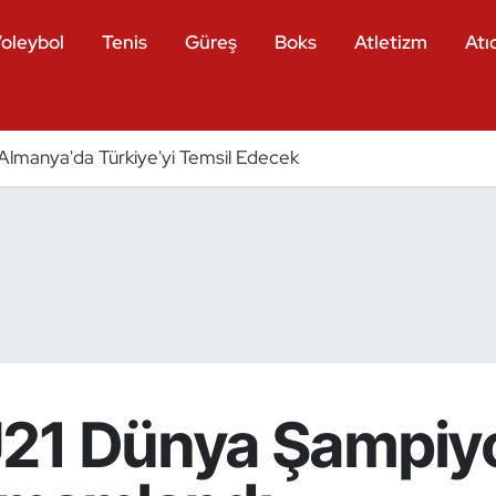
oleybol
Tenis
Güreş
Boks
Atletizm
Atıc
ri Almanya'da Türkiye'yi Temsil Edecek
U21 Dünya Şampiy