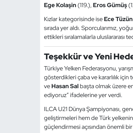
Ege Kolaşin
(119.),
Eros Gümüş
(1
Kempo
Kızlar kategorisinde ise
Ece Tüzün
Kick Boks
sırada yer aldı. Sporcularımız, yoğ
Kürek
ettikleri sıralamalarla uluslararası 
Masa Tenisi
Teşekkür ve Yeni Hed
Modern Pentatlon
Türkiye Yelken Federasyonu, yarışm
gösterdikleri çaba ve kararlılık için
Motor Sporları
ve
Hasan Sal
başta olmak üzere e
ediyoruz” ifadelerine yer verdi.
Muay Thai
ILCA U21 Dünya Şampiyonası, genç y
Okçuluk
geliştirmeleri hem de Türk yelkenini
güçlendirmesi açısından önemli bir 
Optimist