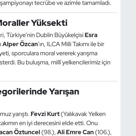
, şampiyonayı tecrübe ve azimle tamamladı.
oraller Yüksekti
i, Türkiye’nin Dublin Büyükelçisi
Esra
ı
Alper Özcan
’ın, ILCA Milli Takımı ile bir
yeti, sporculara moral vererek yarışma
terdi. Bu buluşma, millî yelkencilerimiz için
egorilerinde Yarışan
muz yarıştı.
Fevzi Kurt
(Yalıkavak Yelken
takımın en iyi derecesini elde etti. Onu
acan Öztuncel
(98.),
Ali Emre Can
(106.),