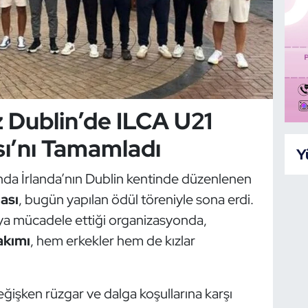
iz Dublin’de ILCA U21
ı’nı Tamamladı
Y
nda İrlanda’nın Dublin kentinde düzenlenen
ası
, bugün yapılan ödül töreniyle sona erdi.
ya mücadele ettiği organizasyonda,
akımı
, hem erkekler hem de kızlar
işken rüzgar ve dalga koşullarına karşı