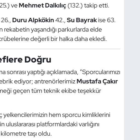
25.) ve
Mehmet Dalkılıç
(132.) takip etti.
26.,
Duru Alpkökin
42.,
Su Bayrak
ise 63.
un rekabetin yaşandığı parkurlarda elde
tecrübelerine değerli bir halka daha ekledi.
eflere Doğru
a sonrası yaptığı açıklamada, “Sporcularımızı
 tebrik ediyor; antrenörlerimiz
Mustafa Çakır
meği geçen tüm teknik ekibe teşekkür
elkencilerimizin hem sporcu kimliklerini
n uluslararası platformlardaki varlığını
kilometre taşı oldu.