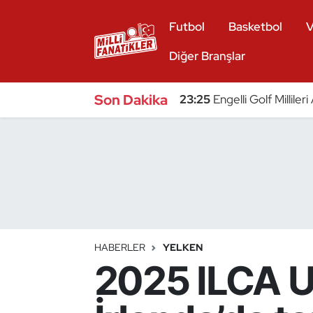
Futbol
Basketbol
V
Atıcılık
Diğer Branşlar
Atletizm
Son Dakika
23:25
Engelli Golf Millile
Badminton
Basketbol
Beyzbol
Bilardo
HABERLER
YELKEN
2025 ILCA 
Binicilik
Bisiklet