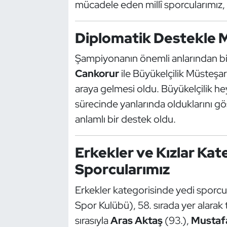
mücadele eden millî sporcularımız
Güreş
Halter
Diplomatik Destekle M
Hava Sporları
Şampiyonanın önemli anlarından bir
Cankorur
ile Büyükelçilik Müsteşar
Hentbol
araya gelmesi oldu. Büyükelçilik he
sürecinde yanlarında olduklarını gös
İşitme Engelli Sporcular
anlamlı bir destek oldu.
Judo ve Kuraş
Erkekler ve Kızlar Kat
Kano ve Rafting
Sporcularımız
Karate
Erkekler kategorisinde yedi sporcu
Spor Kulübü), 58. sırada yer alarak 
Kayak
sırasıyla
Aras Aktaş
(93.),
Mustaf