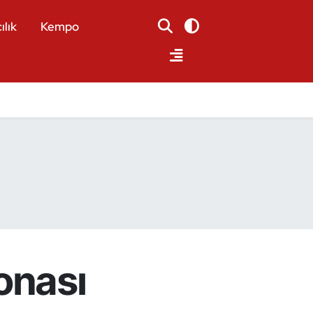
ılık
Kempo
onası