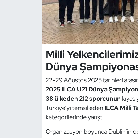
Dans Sporları
Dövüş Sanatı
E-Spor
Milli Yelkencilerim
Eskrim
Dünya Şampiyonas
Futbol
22–29 Ağustos 2025 tarihleri arası
2025 ILCA U21 Dünya Şampiyon
Futsal
38 ülkeden 212 sporcunun
kıyası
Türkiye’yi temsil eden
ILCA Milli T
Genel
kategorilerinde yarıştı.
Golf
Organizasyon boyunca Dublin’in değ